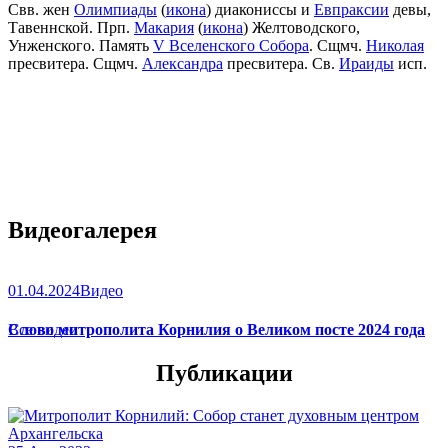
Свв. жен
Олимпиады
(
икона
) диакониссы и
Евпраксии
девы,
Тавеннской. Прп.
Макария
(
икона
) Желтоводского,
Унженского. Память
V Вселенского Собора
. Сщмч.
Николая
пресвитера. Сщмч.
Александра
пресвитера. Св.
Ираиды
исп.
Видеогалерея
01.04.2024
Видео
Слово митрополита Корнилия о Великом посте 2024 года
Все видео
Публикации