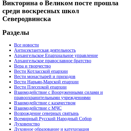
Викторина о Великом посте прошла
среди воскресных школ
Северодвинска
Разделы
Все новости
Антисектантская деятельность
Архангельское Епархиальное управление
Архангельское православное братство
Вера и творчество
Вести Котласской епархии
Вести монастырей и приходов
Вести Нарьян-Марской епархии
Вести Плесецкой епархии
Взаимодействие с Вооруженными силами и
правоохранительными учреждениями
Взаимодействие с казачеством
Взаимодействие с МЧС
Возрождение северных святынь
Всемирный Русский Народный Собор
Духовенство
Духовное образование и катехизация