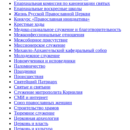
Епархиальная комиссия по канонизации святых
Епархиальные воскресные школы
Жизнь Русской Православной Церкви
Конкурс «Православная инициатива»
Крестные ходы
Медико-социальное служение и благотворительность
Межконфессиональные отношения
Межсоборное присутствие
Миссионерское служение
Михаило-Архангельский кафедральный собор
Молодежное служение
Новомученики и исповедники
Паломничество
Праздники
Происшествия
Святейший Патриарх
Святые и святыни
Служение митрополита Корнилия
СМИ и интернет
Союз православных женщин
Строительство храмов
Тюремное служение
Церковная археология
Церковь и власть
Церковь и культура