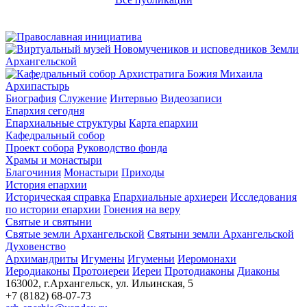
Архипастырь
Биография
Служение
Интервью
Видеозаписи
Епархия сегодня
Епархиальные структуры
Карта епархии
Кафедральный собор
Проект собора
Руководство фонда
Храмы и монастыри
Благочиния
Монастыри
Приходы
История епархии
Историческая справка
Епархиальные архиереи
Исследования
по истории епархии
Гонения на веру
Святые и святыни
Святые земли Архангельской
Святыни земли Архангельской
Духовенство
Архимандриты
Игумены
Игуменьи
Иеромонахи
Иеродиаконы
Протоиереи
Иереи
Протодиаконы
Диаконы
163002, г.Архангельск, ул. Ильинская, 5
+7 (8182) 68-07-73