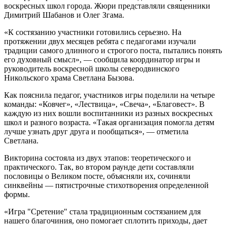
воскресных школ города. Жюри представляли священники
Димитрий Шабанов и Олег Згама.
«К состязанию участники готовились серьезно. На
протяжении двух месяцев ребята с педагогами изучали
традиции самого длинного и строгого поста, пытались понять
его духовный смысл», — сообщила координатор игры и
руководитель воскресной школы северодвинского
Никольского храма Светлана Бызова.
Как пояснила педагог, участников игры поделили на четыре
команды: «Ковчег», «Лествица», «Свеча», «Благовест». В
каждую из них вошли воспитанники из разных воскресных
школ и разного возраста. «Такая организация помогла детям
лучше узнать друг друга и пообщаться», — отметила
Светлана.
Викторина состояла из двух этапов: теоретического и
практического. Так, во втором раунде дети составляли
пословицы о Великом посте, объясняли их, сочиняли
синквейны — пятистрочные стихотворения определенной
формы.
«Игра "Сретение" стала традиционным состязанием для
нашего благочиния, оно помогает сплотить приходы, дает