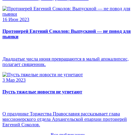
16 Июн 2023
Протоиерей Евгений Соколов: Выпускной — не повод для
пьянки
Двадцатые числа июня превращаются в малый апокалипсис,
полагает священник.
3 Мар 2023
Пусть тяжелые новости не угнетают
О празднике Торжества Православия рассказывает глава
миссионерского отдела Архангельской епархии протоиерей
Евгений Соколов.
Все публикации