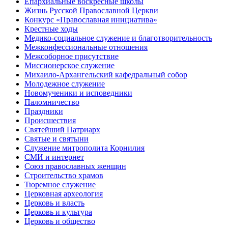
Епархиальные воскресные школы
Жизнь Русской Православной Церкви
Конкурс «Православная инициатива»
Крестные ходы
Медико-социальное служение и благотворительность
Межконфессиональные отношения
Межсоборное присутствие
Миссионерское служение
Михаило-Архангельский кафедральный собор
Молодежное служение
Новомученики и исповедники
Паломничество
Праздники
Происшествия
Святейший Патриарх
Святые и святыни
Служение митрополита Корнилия
СМИ и интернет
Союз православных женщин
Строительство храмов
Тюремное служение
Церковная археология
Церковь и власть
Церковь и культура
Церковь и общество