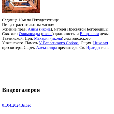
Седмица 10-я по Пятидесятнице.
Пища с растительным маслом.
Успение прав.
Анны
(
икона
), матери Пресвятой Богородицы.
Свв. жен
Олимпиады
(
икона
) диакониссы и
Евпраксии
девы,
Тавеннской. Прп.
Макария
(
икона
) Желтоводского,
Унженского. Память
V Вселенского Собора
. Сщмч.
Николая
пресвитера. Сщмч.
Александра
пресвитера. Св.
Ираиды
исп.
Видеогалерея
01.04.2024
Видео