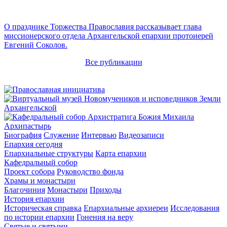
О празднике Торжества Православия рассказывает глава
миссионерского отдела Архангельской епархии протоиерей
Евгений Соколов.
Все публикации
Архипастырь
Биография
Служение
Интервью
Видеозаписи
Епархия сегодня
Епархиальные структуры
Карта епархии
Кафедральный собор
Проект собора
Руководство фонда
Храмы и монастыри
Благочиния
Монастыри
Приходы
История епархии
Историческая справка
Епархиальные архиереи
Исследования
по истории епархии
Гонения на веру
Святые и святыни