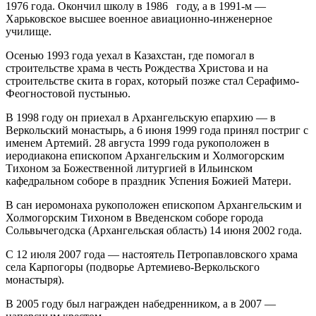
1976 года. Окончил школу в 1986 году, а в 1991-м —
Харьковское высшее военное авиационно-инженерное
училище.
Осенью 1993 года уехал в Казахстан, где помогал в
строительстве храма в честь Рождества Христова и на
строительстве скита в горах, который позже стал Серафимо-
Феогностовой пустынью.
В 1998 году он приехал в Архангельскую епархию — в
Веркольский монастырь, а 6 июня 1999 года принял постриг с
именем Артемий. 28 августа 1999 года рукоположен в
иеродиакона епископом Архангельским и Холмогорским
Тихоном за Божественной литургией в Ильинском
кафедральном соборе в праздник Успения Божией Матери.
В сан иеромонаха рукоположен епископом Архангельским и
Холмогорским Тихоном в Введенском соборе города
Сольвычегодска (Архангельская область) 14 июня 2002 года.
С 12 июля 2007 года — настоятель Петропавловского храма
села Карпогоры (подворье Артемиево-Веркольского
монастыря).
В 2005 году был награжден набедренником, а в 2007 —