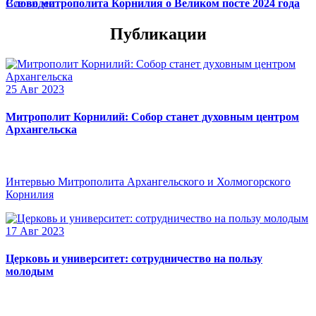
Слово митрополита Корнилия о Великом посте 2024 года
Все видео
Публикации
25 Авг 2023
Митрополит Корнилий: Собор станет духовным центром
Архангельска
Интервью Митрополита Архангельского и Холмогорского
Корнилия
17 Авг 2023
Церковь и университет: сотрудничество на пользу
молодым