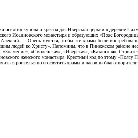
освятил купола и кресты для Иверской церкви в деревне Пахм
рского Иоанновского монастыря и образующих «Пояс Богородицы
 Алексий. — Очень хочется, чтобы эти храмы были востребованы,
щим людей ко Христу». Напомним, что в Пинежском районе неск
, «Знамение», «Смоленская», «Иверская», «Казанская». Строит
анновского женского монастыря. Крестный ход по этому «Поясу 
нчить строительство и освятить храмы и часовни благотворител