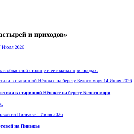
астырей и приходов»
7 Июля 2026
 в областной столице и ее южных пригородах.
14 Июля 2026
етили в старинной Нёноксе на берегу Белого моря
в.
1 Июля 2026
отовой на Пинежье