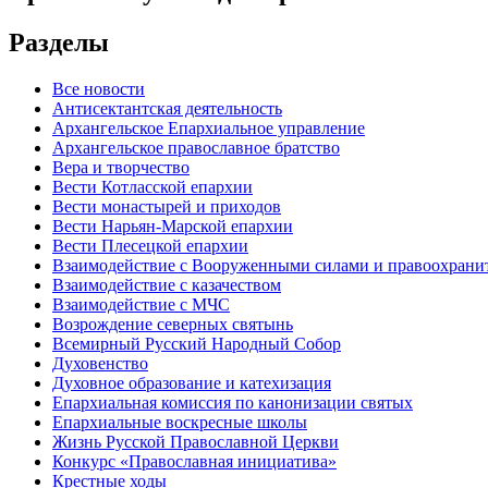
Разделы
Все новости
Антисектантская деятельность
Архангельское Епархиальное управление
Архангельское православное братство
Вера и творчество
Вести Котласской епархии
Вести монастырей и приходов
Вести Нарьян-Марской епархии
Вести Плесецкой епархии
Взаимодействие с Вооруженными силами и правоохран
Взаимодействие с казачеством
Взаимодействие с МЧС
Возрождение северных святынь
Всемирный Русский Народный Собор
Духовенство
Духовное образование и катехизация
Епархиальная комиссия по канонизации святых
Епархиальные воскресные школы
Жизнь Русской Православной Церкви
Конкурс «Православная инициатива»
Крестные ходы