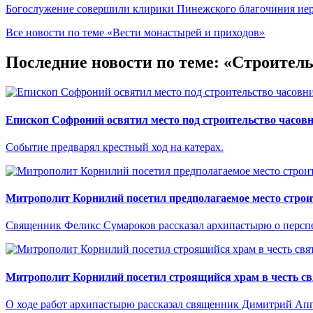
Богослужение совершили клирики Пинежского благочиния иер
Все новости по теме «Вести монастырей и приходов»
Последние новости по теме: «Строител
Епископ Софроний освятил место под строительство часовн
Событие предварял крестный ход на катерах.
Митрополит Корнилий посетил предполагаемое место строи
Священник Феликс Сумароков рассказал архипастырю о перспе
Митрополит Корнилий посетил строящийся храм в честь с
О ходе работ архипастырю рассказал священник Димитрий Ап