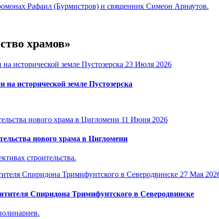
омонах Рафаил (Бурмистров) и священник Симеон Арнаутов.
ьство храмов»
23 Июля 2026
и на исторической земле Пустозерска
11 Июня 2026
тельства нового храма в Цигломени
ктивах строительства.
27 Мая 202
вятителя Спиридона Тримифунтского в Северодвинске
полинариев.