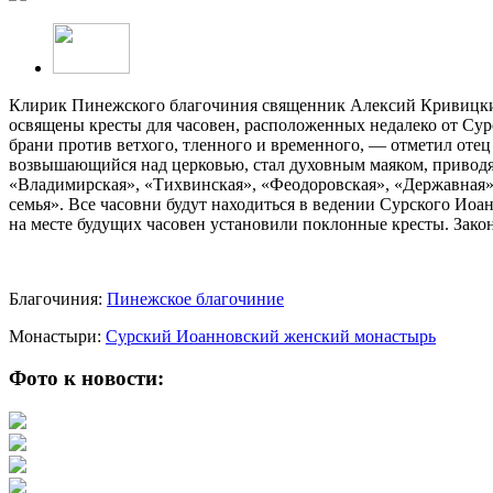
Клирик Пинежского благочиния священник Алексий Кривицкий 
освящены кресты для часовен, расположенных недалеко от Су
брани против ветхого, тленного и временного, — отметил отец
возвышающийся над церковью, стал духовным маяком, приводя
«Владимирская», «Тихвинская», «Феодоровская», «Державная»
семья». Все часовни будут находиться в ведении Сурского Ио
на месте будущих часовен установили поклонные кресты. Зако
Благочиния:
Пинежское благочиние
Монастыри:
Сурский Иоанновский женский монастырь
Фото к новости: