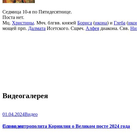
Седмица 10-я по Пятидесятнице.
Поста нет.
Мц.
Христины
. Мчч. блгвв. князей
Бориса
(
икона
) и
Глеба
(
ико
мощей прп.
Далмата
Исетского. Сщмч.
Алфея
диакона. Свв.
Ни
Видеогалерея
01.04.2024
Видео
Слово митрополита Корнилия о Великом посте 2024 года
Все видео