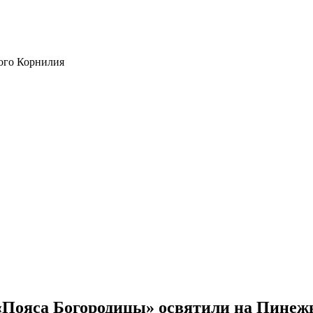
ого Корнилия
 «Пояса Богородицы» освятили на Пинеж