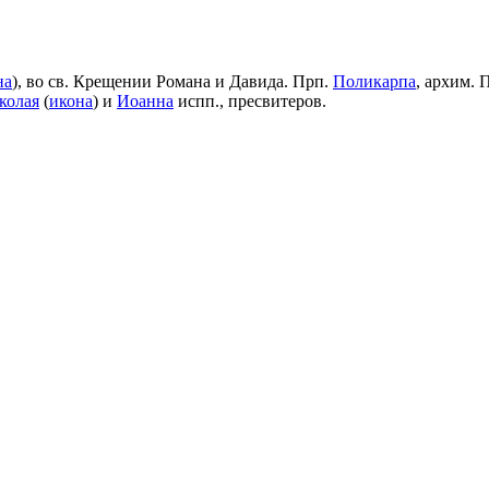
на
), во св. Крещении Романа и Давида. Прп.
Поликарпа
, архим. 
колая
(
икона
) и
Иоанна
испп., пресвитеров.