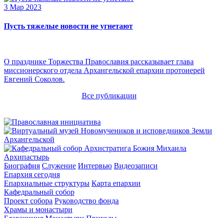
3 Мар 2023
Пусть тяжелые новости не угнетают
О празднике Торжества Православия рассказывает глава
миссионерского отдела Архангельской епархии протоиерей
Евгений Соколов.
Все публикации
Архипастырь
Биография
Служение
Интервью
Видеозаписи
Епархия сегодня
Епархиальные структуры
Карта епархии
Кафедральный собор
Проект собора
Руководство фонда
Храмы и монастыри