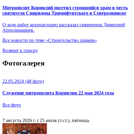
Митрополит Корнилий посетил строящийся храм в честь
святителя Спиридона Тримифунтского в Северодвинске
О ходе работ архипастырю рассказал священник Димитрий
Апполинариев.
Все новости по теме «Строительство храмов»
Возврат к списку
Фотогалерея
22.05.2024
(48 фото)
Служение митрополита Корнилия 22 мая 2024 года
Все фото
7 августа 2026 г. ( 25 июля ст.ст.), пятница.