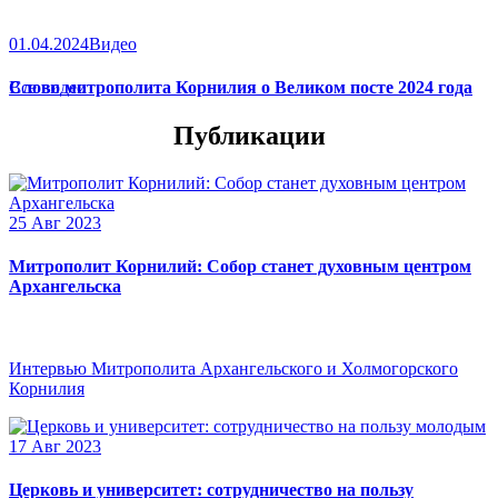
01.04.2024
Видео
Слово митрополита Корнилия о Великом посте 2024 года
Все видео
Публикации
25 Авг 2023
Митрополит Корнилий: Собор станет духовным центром
Архангельска
Интервью Митрополита Архангельского и Холмогорского
Корнилия
17 Авг 2023
Церковь и университет: сотрудничество на пользу