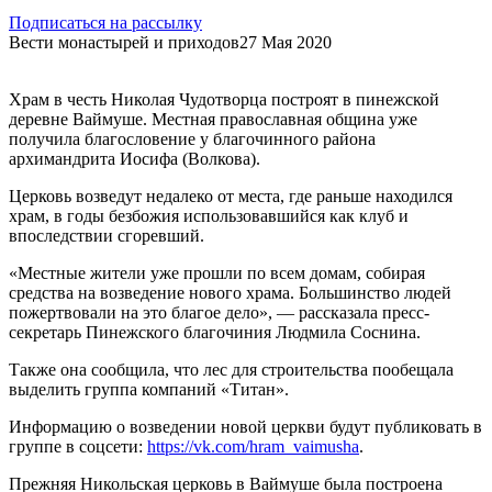
Подписаться на рассылку
Вести монастырей и приходов
27 Мая 2020
Храм в честь Николая Чудотворца построят в пинежской
деревне Ваймуше. Местная православная община уже
получила благословение у благочинного района
архимандрита Иосифа (Волкова).
Церковь возведут недалеко от места, где раньше находился
храм, в годы безбожия использовавшийся как клуб и
впоследствии сгоревший.
«Местные жители уже прошли по всем домам, собирая
средства на возведение нового храма. Большинство людей
пожертвовали на это благое дело», — рассказала пресс-
секретарь Пинежского благочиния Людмила Соснина.
Также она сообщила, что лес для строительства пообещала
выделить группа компаний «Титан».
Информацию о возведении новой церкви будут публиковать в
группе в соцсети:
https://vk.com/hram_vaimusha
.
Прежняя Никольская церковь в Ваймуше была построена