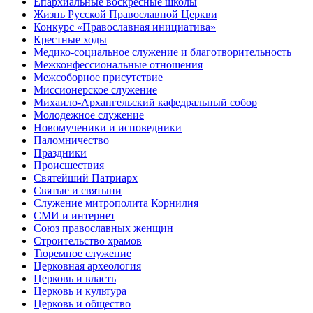
Епархиальные воскресные школы
Жизнь Русской Православной Церкви
Конкурс «Православная инициатива»
Крестные ходы
Медико-социальное служение и благотворительность
Межконфессиональные отношения
Межсоборное присутствие
Миссионерское служение
Михаило-Архангельский кафедральный собор
Молодежное служение
Новомученики и исповедники
Паломничество
Праздники
Происшествия
Святейший Патриарх
Святые и святыни
Служение митрополита Корнилия
СМИ и интернет
Союз православных женщин
Строительство храмов
Тюремное служение
Церковная археология
Церковь и власть
Церковь и культура
Церковь и общество