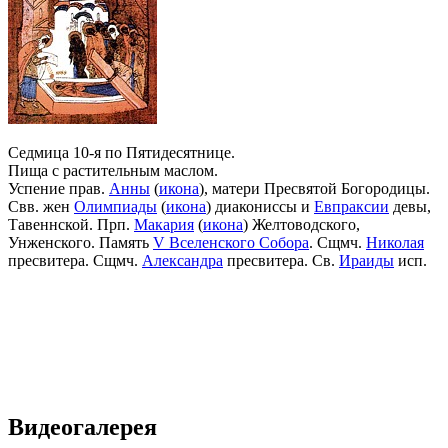
Седмица 10-я по Пятидесятнице.
Пища с растительным маслом.
Успение прав.
Анны
(
икона
), матери Пресвятой Богородицы.
Свв. жен
Олимпиады
(
икона
) диакониссы и
Евпраксии
девы,
Тавеннской. Прп.
Макария
(
икона
) Желтоводского,
Унженского. Память
V Вселенского Собора
. Сщмч.
Николая
пресвитера. Сщмч.
Александра
пресвитера. Св.
Ираиды
исп.
Видеогалерея