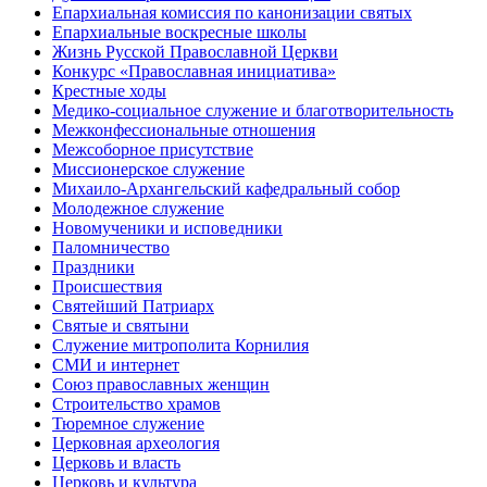
Епархиальная комиссия по канонизации святых
Епархиальные воскресные школы
Жизнь Русской Православной Церкви
Конкурс «Православная инициатива»
Крестные ходы
Медико-социальное служение и благотворительность
Межконфессиональные отношения
Межсоборное присутствие
Миссионерское служение
Михаило-Архангельский кафедральный собор
Молодежное служение
Новомученики и исповедники
Паломничество
Праздники
Происшествия
Святейший Патриарх
Святые и святыни
Служение митрополита Корнилия
СМИ и интернет
Союз православных женщин
Строительство храмов
Тюремное служение
Церковная археология
Церковь и власть
Церковь и культура