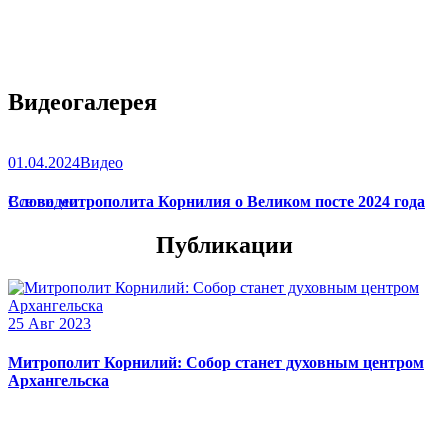
Видеогалерея
01.04.2024
Видео
Слово митрополита Корнилия о Великом посте 2024 года
Все видео
Публикации
25 Авг 2023
Митрополит Корнилий: Собор станет духовным центром
Архангельска