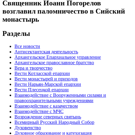
Священник Иоанн Погорелов
возглавил паломничество в Сийский
монастырь
Разделы
Все новости
Антисектантская деятельность
Архангельское Епархиальное управление
Архангельское православное братство
Вера и творчество
Вести Котласской епархии
Вести монастырей и приходов
Вести Нарьян-Марской епархии
Вести Плесецкой епархии
Взаимодействие с Вооруженными силами и
правоохранительными учреждениями
Взаимодействие с казачеством
Взаимодействие с МЧС
Возрождение северных святынь
Всемирный Русский Народный Собор
Духовенство
Духовное образование и катехизация