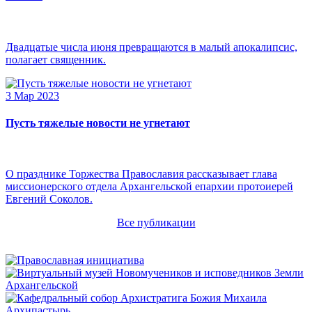
Двадцатые числа июня превращаются в малый апокалипсис,
полагает священник.
3 Мар 2023
Пусть тяжелые новости не угнетают
О празднике Торжества Православия рассказывает глава
миссионерского отдела Архангельской епархии протоиерей
Евгений Соколов.
Все публикации
Архипастырь