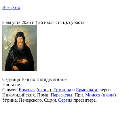
Все фото
8 августа 2026 г. ( 26 июля ст.ст.), суббота.
Седмица 10-я по Пятидесятнице.
Поста нет.
Сщмчч.
Ермолая
(
икона
),
Ермиппа
и
Ермократа
, иереев
Никомидийских. Прмц.
Параскевы
. Прп.
Моисея
(
икона
)
Угрина, Печерского. Сщмч.
Сергия
пресвитера.