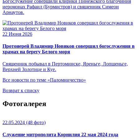
Богослужение совершили клирики Пинежского благочиния
иеромонах Рафаил (Бурмистров) и священник Симеон
Арнаутов.
22 Июня 2026
Протоиерей Владимир Новиков совершил богослужения в
храмах на берегу Белого моря
Священник побывал в Пертоминске, Яреньге, Лопшеньге,
Верхней Золотице и Куе.
Все новости по теме «Паломничество»
Возврат к списку
Фотогалерея
22.05.2024
(48 фото)
Служение митрополита Корнилия 22 мая 2024 года