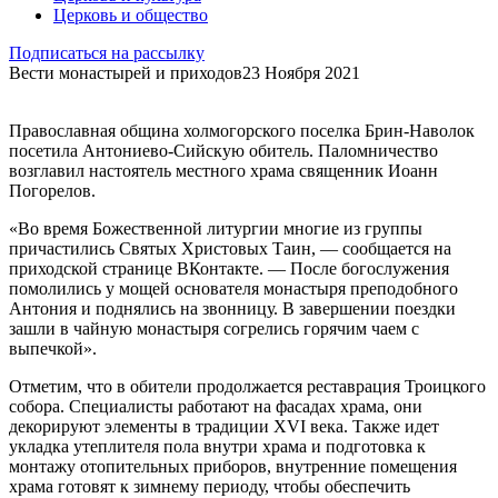
Церковь и общество
Подписаться на рассылку
Вести монастырей и приходов
23 Ноября 2021
Православная община холмогорского поселка Брин-Наволок
посетила Антониево-Сийскую обитель. Паломничество
возглавил настоятель местного храма священник Иоанн
Погорелов.
«Во время Божественной литургии многие из группы
причастились Святых Христовых Таин, — сообщается на
приходской странице ВКонтакте. — После богослужения
помолились у мощей основателя монастыря преподобного
Антония и поднялись на звонницу. В завершении поездки
зашли в чайную монастыря согрелись горячим чаем с
выпечкой».
Отметим, что в обители продолжается реставрация Троицкого
собора. Специалисты работают на фасадах храма, они
декорируют элементы в традиции XVI века. Также идет
укладка утеплителя пола внутри храма и подготовка к
монтажу отопительных приборов, внутренние помещения
храма готовят к зимнему периоду, чтобы обеспечить