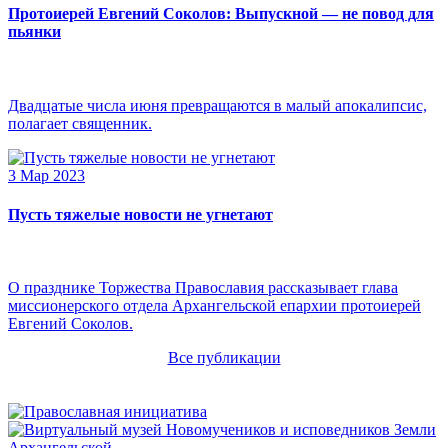
Протоиерей Евгений Соколов: Выпускной — не повод для
пьянки
Двадцатые числа июня превращаются в малый апокалипсис,
полагает священник.
3 Мар 2023
Пусть тяжелые новости не угнетают
О празднике Торжества Православия рассказывает глава
миссионерского отдела Архангельской епархии протоиерей
Евгений Соколов.
Все публикации