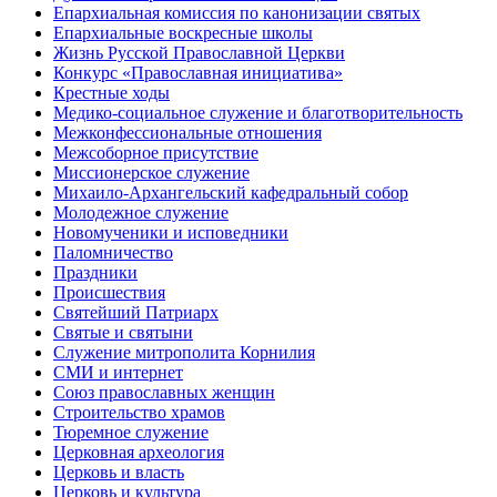
Епархиальная комиссия по канонизации святых
Епархиальные воскресные школы
Жизнь Русской Православной Церкви
Конкурс «Православная инициатива»
Крестные ходы
Медико-социальное служение и благотворительность
Межконфессиональные отношения
Межсоборное присутствие
Миссионерское служение
Михаило-Архангельский кафедральный собор
Молодежное служение
Новомученики и исповедники
Паломничество
Праздники
Происшествия
Святейший Патриарх
Святые и святыни
Служение митрополита Корнилия
СМИ и интернет
Союз православных женщин
Строительство храмов
Тюремное служение
Церковная археология
Церковь и власть
Церковь и культура