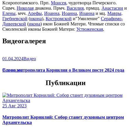
Ксиропотамского. Прп.
Моисея
, чудотворца Печерского.
Сщмч.
Николая
диакона. Прмч.
Василия
, прмцц.
Анастасии
и
Елены
, мчч.
Арефы
,
Иоанна
,
Иоанна
,
Иоанна
и мц.
Мавры
.
Гребневской
(
икона
),
Костромской
и"Умиление"
Серафимо-
Дивеевской
(
икона
) икон Божией Матери. Чтимые списки со
Смоленской иконы Божией Матери:
Устюженская
,
Выдропусская
,
Христофоровская
,
Супрасльская
,
Югская
Видеогалерея
(
икона
),
Игрицкая
,
Шуйская
(
икона
),
Седмиезерная
,
Сергиевская
(в Троице-Сергиевой Лавре).
01.04.2024
Видео
Слово митрополита Корнилия о Великом посте 2024 года
Все видео
Публикации
25 Авг 2023
Митрополит Корнилий: Собор станет духовным центром
Архангельска