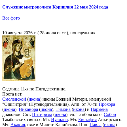
Служение митрополита Корнилия 22 мая 2024 года
Все фото
10 августа 2026 г. ( 28 июля ст.ст.), понедельник.
Седмица 11-я по Пятидесятнице.
Поста нет.
Смоленской
(
икона
) иконы Божией Матери, именуемой
"Одигитрия" (Путеводительница). Апп. от 70-ти
Прохора
(
икона
),
Никанора
(
икона
),
Тимона
(
икона
) и
Пармена
диаконов. Свт.
Питирима
(
икона
), еп. Тамбовского.
Собор
Тамбовских святых. Мч.
Иулиана
. Мч.
Евстафия
Анкирского.
Мч.
Акакия
, иже в Милете Карийском. Прп.
Павла
(
икона
)