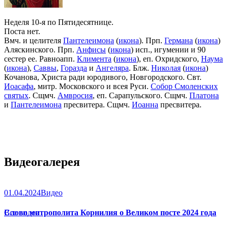
Неделя 10-я по Пятидесятнице.
Поста нет.
Вмч. и целителя
Пантелеимона
(
икона
). Прп.
Германа
(
икона
)
Аляскинского. Прп.
Анфисы
(
икона
) исп., игумении и 90
сестер ее. Равноапп.
Климента
(
икона
), еп. Охридского,
Наума
(
икона
),
Саввы
,
Горазда
и
Ангеляра
. Блж.
Николая
(
икона
)
Кочанова, Христа ради юродивого, Новгородского. Свт.
Иоасафа
, митр. Московского и всея Руси.
Собор Смоленских
святых
. Сщмч.
Амвросия
, еп. Сарапульского. Сщмч.
Платона
и
Пантелеимона
пресвитера. Сщмч.
Иоанна
пресвитера.
Видеогалерея
01.04.2024
Видео
Слово митрополита Корнилия о Великом посте 2024 года
Все видео