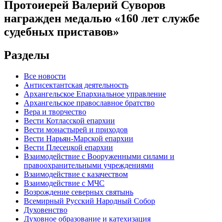
Протоиерей Валерий Суворов
награжден медалью «160 лет службе
судебных приставов»
Разделы
Все новости
Антисектантская деятельность
Архангельское Епархиальное управление
Архангельское православное братство
Вера и творчество
Вести Котласской епархии
Вести монастырей и приходов
Вести Нарьян-Марской епархии
Вести Плесецкой епархии
Взаимодействие с Вооруженными силами и
правоохранительными учреждениями
Взаимодействие с казачеством
Взаимодействие с МЧС
Возрождение северных святынь
Всемирный Русский Народный Собор
Духовенство
Духовное образование и катехизация