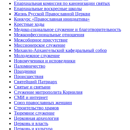
Епархиальная комиссия по канонизации святых
Епархиальные воскресные школы
Жизнь Русской Православной Церкви
Конкурс «Православная инициатива»
Крестные ходы
Медико-социальное служение и благотворительность
Межконфессиональные отношения
Межсоборное присутствие
Миссионерское служение
Михаило-Архангельский кафедральный собор
Молодежное служение
Новомученики и исповедники
Паломничество
Праздники
Происшествия
Святейший Патриарх
Святые и святыни
Служение митрополита Корнилия
СМИ и интернет
Союз православных женщин
Строительство храмов
Тюремное служение
Церковная археология
Церковь и власть
Церковь и культура