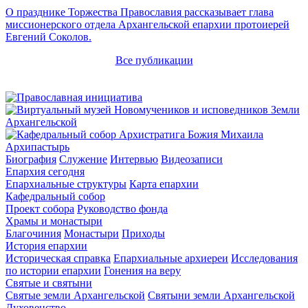
О празднике Торжества Православия рассказывает глава
миссионерского отдела Архангельской епархии протоиерей
Евгений Соколов.
Все публикации
Архипастырь
Биография
Служение
Интервью
Видеозаписи
Епархия сегодня
Епархиальные структуры
Карта епархии
Кафедральный собор
Проект собора
Руководство фонда
Храмы и монастыри
Благочиния
Монастыри
Приходы
История епархии
Историческая справка
Епархиальные архиереи
Исследования
по истории епархии
Гонения на веру
Святые и святыни
Святые земли Архангельской
Святыни земли Архангельской
Духовенство