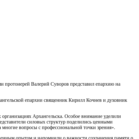
ми протоиерей Валерий Суворов представил епархию на
Архангельской епархии священник Кирилл Кочнев и духовник
х организациях Архангельска. Особое внимание уделили
редставители силовых структур поделились ценными
 многие вопросы с профессиональной точки зрения».
сценным опытом и напомнили о важности сохранения памяти о