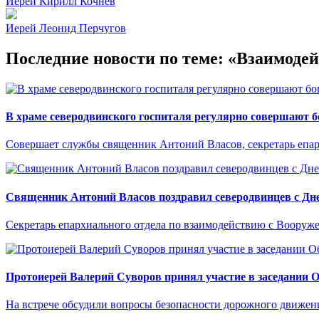
Иерей Кирилл Кочнев
Иерей Леонид Перчугов
Последние новости по теме: «Взаимод
В храме северодвинского госпиталя регулярно совершают 
Совершает службы священник Антоний Власов, секретарь епа
Священник Антоний Власов поздравил северодвинцев с Дне
Секретарь епархиального отдела по взаимодействию с Вооруж
Протоиерей Валерий Суворов принял участие в заседании 
На встрече обсудили вопросы безопасности дорожного движен