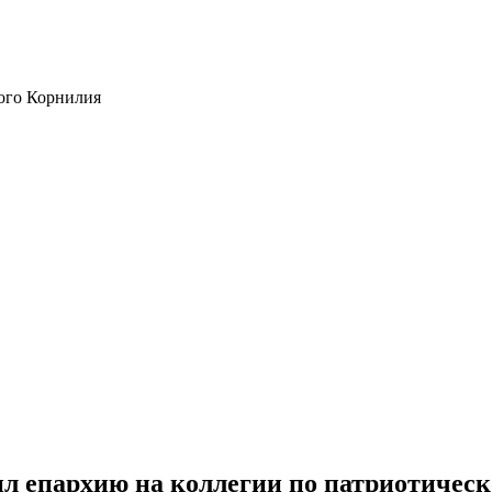
ого Корнилия
ил епархию на коллегии по патриотичес