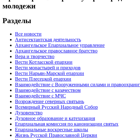
молодежи
Разделы
Все новости
Антисектантская деятельность
Архангельское Епархиальное управление
Архангельское православное братство
Вера и творчество
Вести Котласской епархии
Вести монастырей и приходов
Вести Нарьян-Марской епархии
Вести Плесецкой епархии
Взаимодействие с Вооруженными силами и правоохран
Взаимодействие с казачеством
Взаимодействие с МЧС
Возрождение северных святынь
Всемирный Русский Народный Собор
Духовенство
Духовное образование и катехизация
Епархиальная комиссия по канонизации святых
Епархиальные воскресные школы
Жизнь Русской Православной Церкви