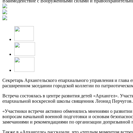
Взаимодействие с Вооруженными силами и правоохранитель
Секретарь Архангельского епархиального управления и глава
расширенном заседании городской коллегии по патриотическо
Встреча состоялась в центре развития детей «Архангел». Учас
епархиальной воскресной школы священник Леонид Перчугов.
«Участники встречи активно обменялись мнениями о развитии
вопросам начальной военной подготовки и основам безопасно
замечаниями и рекомендациями по организации допризывной п
Также в «Архангеле» рассказали, что «теплым моментом встре