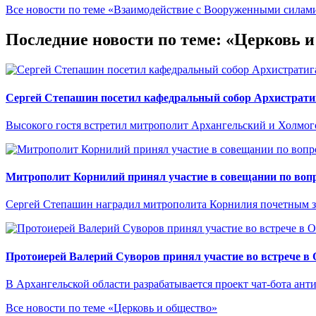
Все новости по теме «Взаимодействие с Вооруженными сила
Последние новости по теме: «Церковь 
Сергей Степашин посетил кафедральный собор Архистрати
Высокого гостя встретил митрополит Архангельский и Холмо
Митрополит Корнилий принял участие в совещании по вопр
Сергей Степашин наградил митрополита Корнилия почетным 
Протоиерей Валерий Суворов принял участие во встрече в
В Архангельской области разрабатывается проект чат-бота ант
Все новости по теме «Церковь и общество»