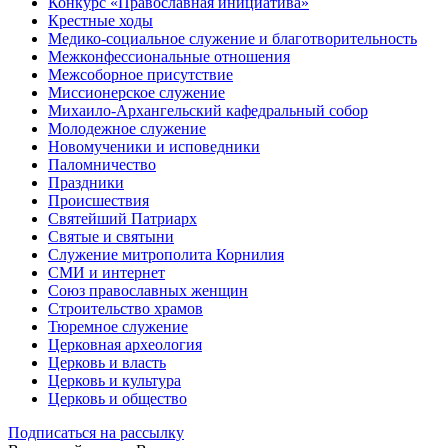
Конкурс «Православная инициатива»
Крестные ходы
Медико-социальное служение и благотворительность
Межконфессиональные отношения
Межсоборное присутствие
Миссионерское служение
Михаило-Архангельский кафедральный собор
Молодежное служение
Новомученики и исповедники
Паломничество
Праздники
Происшествия
Святейший Патриарх
Святые и святыни
Служение митрополита Корнилия
СМИ и интернет
Союз православных женщин
Строительство храмов
Тюремное служение
Церковная археология
Церковь и власть
Церковь и культура
Церковь и общество
Подписаться на рассылку