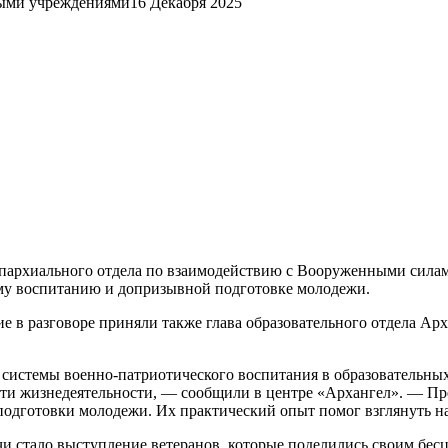
ными учреждениями
16 Декабря 2025
 епархиального отдела по взаимодействию с Вооруженными сила
му воспитанию и допризывной подготовке молодежи.
тие в разговоре приняли также глава образовательного отдела 
 системы военно-патриотического воспитания в образовательны
сти жизнедеятельности, — сообщили в центре «Архангел». — П
одготовки молодежи. Их практический опыт помог взглянуть на
чи стало выступление ветеранов, которые поделились своим бе