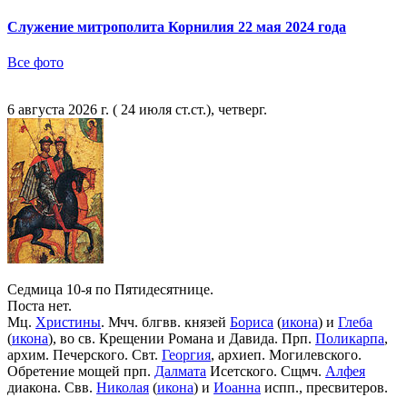
Служение митрополита Корнилия 22 мая 2024 года
Все фото
6 августа 2026 г. ( 24 июля ст.ст.), четверг.
Седмица 10-я по Пятидесятнице.
Поста нет.
Мц.
Христины
. Мчч. блгвв. князей
Бориса
(
икона
) и
Глеба
(
икона
), во св. Крещении Романа и Давида. Прп.
Поликарпа
,
архим. Печерского. Свт.
Георгия
, архиеп. Могилевского.
Обретение мощей прп.
Далмата
Исетского. Сщмч.
Алфея
диакона. Свв.
Николая
(
икона
) и
Иоанна
испп., пресвитеров.