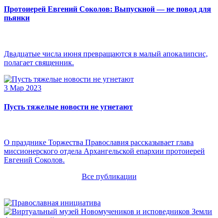
Протоиерей Евгений Соколов: Выпускной — не повод для
пьянки
Двадцатые числа июня превращаются в малый апокалипсис,
полагает священник.
3 Мар 2023
Пусть тяжелые новости не угнетают
О празднике Торжества Православия рассказывает глава
миссионерского отдела Архангельской епархии протоиерей
Евгений Соколов.
Все публикации