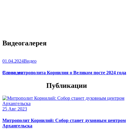
Видеогалерея
01.04.2024
Видео
Слово митрополита Корнилия о Великом посте 2024 года
Все видео
Публикации
25 Авг 2023
Митрополит Корнилий: Собор станет духовным центром
Архангельска