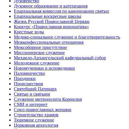
Духовенство
Духовное образование и катехизация
Епархиальная комиссия по канонизации святых
Епархиальные воскресные школы
Жизнь Русской Православной Церкви
Конкурс «Православная инициатива»
Крестные ходы
Медико-социальное служение и благотворительность
Межконфессиональные отношения
Межсоборное присутствие
Миссионерское служение
Михаило-Архангельский кафедральный собор
Молодежное служение
Новомученики и исповедники
Паломничество
Праздники
Происшествия
Святейший Патриарх
Святые и святыни
Служение митрополита Корнилия
СМИ и интернет
Союз православных женщин
Строительство храмов
Тюремное служение
Церковная археология