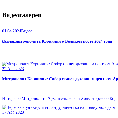
Видеогалерея
01.04.2024
Видео
Слово митрополита Корнилия о Великом посте 2024 года
Все видео
25 Авг 2023
Митрополит Корнилий: Собор станет духовным центром Ар
Интервью Митрополита Архангельского и Холмогорского Кор
17 Авг 2023