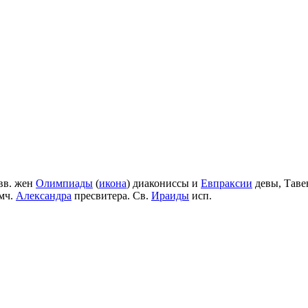
вв. жен
Олимпиады
(
икона
) диакониссы и
Евпраксии
девы, Таве
мч.
Александра
пресвитера. Св.
Ираиды
исп.