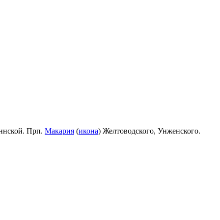
ннской. Прп.
Макария
(
икона
) Желтоводского, Унженского.