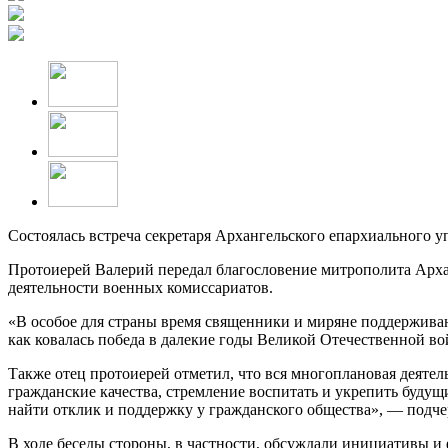
Состоялась встреча секретаря Архангельского епархиального 
Протоиерей Валерий передал благословение митрополита Арха
деятельности военных комиссариатов.
«В особое для страны время священники и миряне поддерживаю
как ковалась победа в далекие годы Великой Отечественной во
Также отец протоиерей отметил, что вся многоплановая деятел
гражданские качества, стремление воспитать и укрепить буду
найти отклик и поддержку у гражданского общества», — подче
В ходе беседы стороны, в частности, обсуждали инициативы и