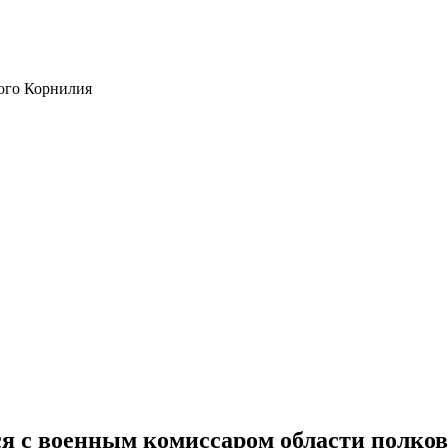
ого Корнилия
ся с военным комиссаром области полко