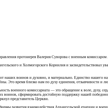
управления протоиерея Валерия Суворова с военным комиссаром
нгельского и Холмогорского Корнилия и засвидетельствовал ув
т наших воинов и духовно, и материально. Единство нашего на
йны. Это время близко нам по духу единения, отзывчивости и л
ьность военного комиссариата — это обращение к воле, духу, с
щих воинов, сформировать достойную поддержку нашей победоно
ркнул представитель Церкви.
 формы развития взаимодействия Архангельской епархии и военн