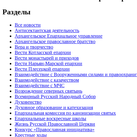
Разделы
Все новости
Антисектантская деятельность
Архангельское Епархиальное управление
Архангельское православное братство
Вера и творчество
Вести Котласской епархии
Вести монастырей и приходов
Вести Нарьян-Марской епархии
Вести Плесецкой епархии
Взаимодействие с Вооруженными силами и правоохран
Взаимодействие с казачеством
Взаимодействие с МЧС
Возрождение северных святынь
Всемирный Русский Народный Собор
Духовенство
Духовное образование и катехизация
Епархиальная комиссия по канонизации святых
Епархиальные воскресные школы
Жизнь Русской Православной Церкви
Конкурс «Православная инициатива»
Крестные ходы