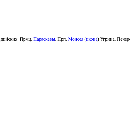
идийских. Прмц.
Параскевы
. Прп.
Моисея
(
икона
) Угрина, Пече