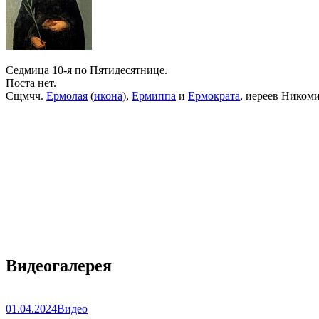
Седмица 10-я по Пятидесятнице.
Поста нет.
Сщмчч.
Ермолая
(
икона
),
Ермиппа
и
Ермократа
, иереев Ником
Видеогалерея
01.04.2024
Видео