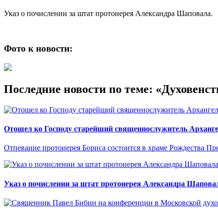
Указ о почислении за штат протоиерея Александра Шаповала.
Фото к новости:
Последние новости по теме: «Духовенст
Отошел ко Господу старейший священнослужитель Арханге
Отпевание протоиерея Бориса состоится в храме Рождества Пр
Указ о почислении за штат протоиерея Александра Шапова