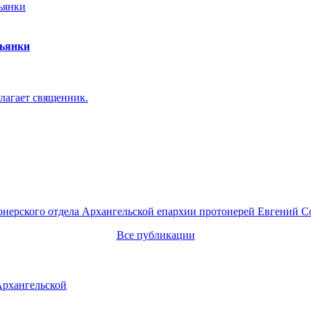
пьянки
лагает священник.
онерского отдела Архангельской епархии протоиерей Евгений С
Все публикации