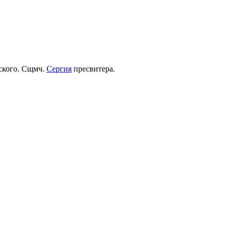
рского. Сщмч.
Сергия
пресвитера.