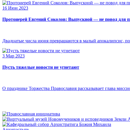
16 Июн 2023
Протоиерей Евгений Соколов: Выпускной — не повод для 
Двадцатые числа июня превращаются в малый апокалипсис, по
3 Мар 2023
Пусть тяжелые новости не угнетают
О празднике Торжества Православия рассказывает глава мисси
Архипастырь