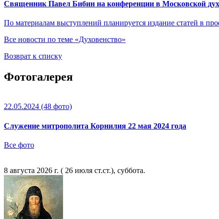
Священник Павел Бибин на конференции в Московской духо
По материалам выступлений планируется издание статей в пр
Все новости по теме «Духовенство»
Возврат к списку
Фотогалерея
22.05.2024
(48 фото)
Служение митрополита Корнилия 22 мая 2024 года
Все фото
8 августа 2026 г. ( 26 июля ст.ст.), суббота.