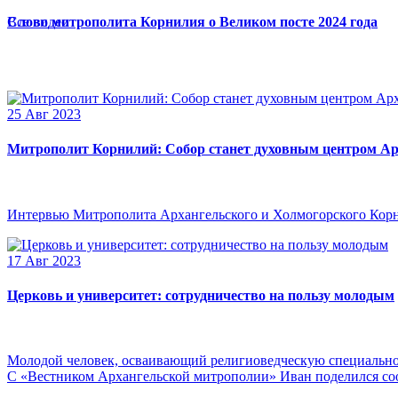
Слово митрополита Корнилия о Великом посте 2024 года
Все видео
25 Авг 2023
Митрополит Корнилий: Собор станет духовным центром Ар
Интервью Митрополита Архангельского и Холмогорского Кор
17 Авг 2023
Церковь и университет: сотрудничество на пользу молодым
Молодой человек, осваивающий религиоведческую специальнос
С «Вестником Архангельской митрополии» Иван поделился сооб