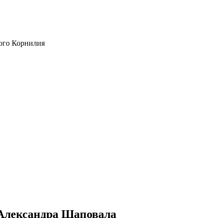
ого Корнилия
 Александра Шаповала