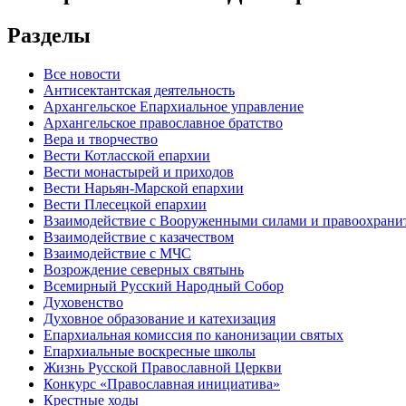
Разделы
Все новости
Антисектантская деятельность
Архангельское Епархиальное управление
Архангельское православное братство
Вера и творчество
Вести Котласской епархии
Вести монастырей и приходов
Вести Нарьян-Марской епархии
Вести Плесецкой епархии
Взаимодействие с Вооруженными силами и правоохран
Взаимодействие с казачеством
Взаимодействие с МЧС
Возрождение северных святынь
Всемирный Русский Народный Собор
Духовенство
Духовное образование и катехизация
Епархиальная комиссия по канонизации святых
Епархиальные воскресные школы
Жизнь Русской Православной Церкви
Конкурс «Православная инициатива»
Крестные ходы