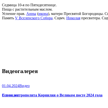
Седмица 10-я по Пятидесятнице.
Пища с растительным маслом.
Успение прав.
Анны
(
икона
), матери Пресвятой Богородицы. С
Память
V Вселенского Собора
. Сщмч.
Николая
пресвитера. Сщ
Видеогалерея
01.04.2024
Видео
Слово митрополита Корнилия о Великом посте 2024 года
Все видео