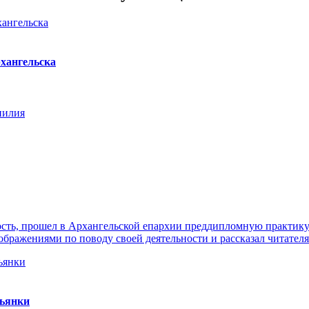
хангельска
нилия
ть, прошел в Архангельской епархии преддипломную практику. 
ражениями по поводу своей деятельности и рассказал читателя
пьянки