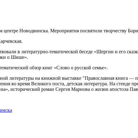
м центре Новодвинска. Мероприятия посвятили творчеству Борис
арчевская.
овали в литературно-тематической беседе «Шергин и его сказк
зки о Шише».
матический обзор книг «Слово о русской семье».
вной литературы на книжной выставке "Православная книга — 
ения во время Великого поста, детская литература. На стенде 
на», исторический роман Сергея Марнова о жизни апостола Пав
винска