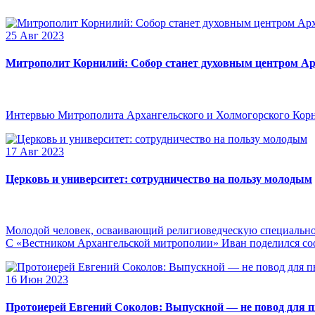
25 Авг 2023
Митрополит Корнилий: Собор станет духовным центром Ар
Интервью Митрополита Архангельского и Холмогорского Кор
17 Авг 2023
Церковь и университет: сотрудничество на пользу молодым
Молодой человек, осваивающий религиоведческую специальнос
С «Вестником Архангельской митрополии» Иван поделился сооб
16 Июн 2023
Протоиерей Евгений Соколов: Выпускной — не повод для 