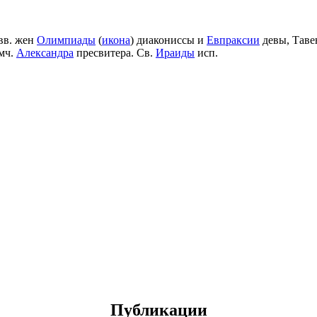
вв. жен
Олимпиады
(
икона
) диакониссы и
Евпраксии
девы, Таве
мч.
Александра
пресвитера. Св.
Ираиды
исп.
Публикации