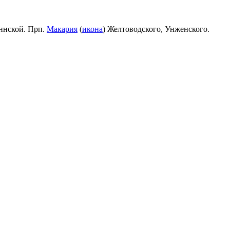
ннской. Прп.
Макария
(
икона
) Желтоводского, Унженского.