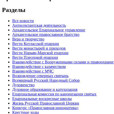
Разделы
Все новости
Антисектантская деятельность
Архангельское Епархиальное управление
Архангельское православное братство
Вера и творчество
Вести Котласской епархии
Вести монастырей и приходов
Вести Нарьян-Марской епархии
Вести Плесецкой епархии
Взаимодействие с Вооруженными силами и правоохран
Взаимодействие с казачеством
Взаимодействие с МЧС
Возрождение северных святынь
Всемирный Русский Народный Собор
Духовенство
Духовное образование и катехизация
Епархиальная комиссия по канонизации святых
Епархиальные воскресные школы
Жизнь Русской Православной Церкви
Конкурс «Православная инициатива»
Крестные ходы