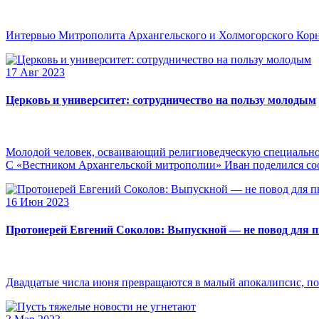
Интервью Митрополита Архангельского и Холмогорского Кор
17 Авг 2023
Церковь и университет: сотрудничество на пользу молодым
Молодой человек, осваивающий религиоведческую специальнос
С «Вестником Архангельской митрополии» Иван поделился сооб
16 Июн 2023
Протоиерей Евгений Соколов: Выпускной — не повод для 
Двадцатые числа июня превращаются в малый апокалипсис, по