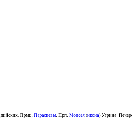
идийских. Прмц.
Параскевы
. Прп.
Моисея
(
икона
) Угрина, Пече