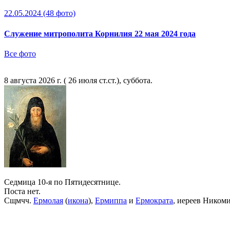
22.05.2024
(48 фото)
Служение митрополита Корнилия 22 мая 2024 года
Все фото
8 августа 2026 г. ( 26 июля ст.ст.), суббота.
Седмица 10-я по Пятидесятнице.
Поста нет.
Сщмчч.
Ермолая
(
икона
),
Ермиппа
и
Ермократа
, иереев Ником