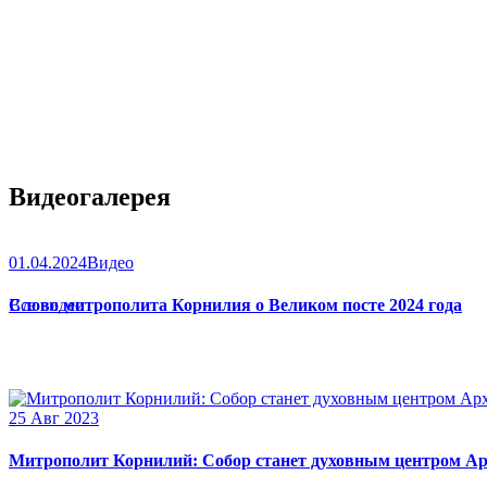
Видеогалерея
01.04.2024
Видео
Слово митрополита Корнилия о Великом посте 2024 года
Все видео
25 Авг 2023
Митрополит Корнилий: Собор станет духовным центром Ар