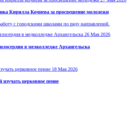
ика Кирилла Кочнева за просвещение молодежи
аботу с городскими школами по ряду направлений.
26 Мая 2026
милосердия в медколледже Архангельска
18 Мая 2026
 изучать церковное пение