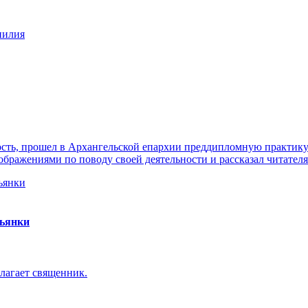
нилия
ть, прошел в Архангельской епархии преддипломную практику. 
ражениями по поводу своей деятельности и рассказал читателя
пьянки
лагает священник.