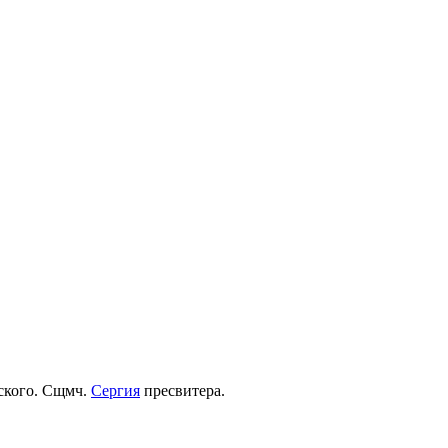
рского. Сщмч.
Сергия
пресвитера.