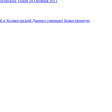
могорский Тихон
18 Октября 2013
кий и Холмогорский Даниил совершит Божественную