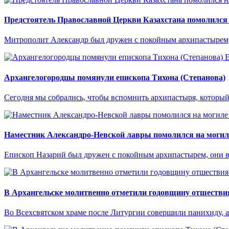
Предстоятель Православной Церкви Казахстана помолился 
Митрополит Александр был дружен с покойным архипастырем,
Е
Архангелогородцы помянули епископа Тихона (Степанова)
Сегодня мы собрались, чтобы вспомнить архипастыря, который 
Наместник Александро-Невской лавры помолился на могиле
Епископ Назарий был дружен с покойным архипастырем, они в
В Архангельске молитвенно отметили годовщину отшествия
Во Всехсвятском храме после Литургии совершили панихиду, а