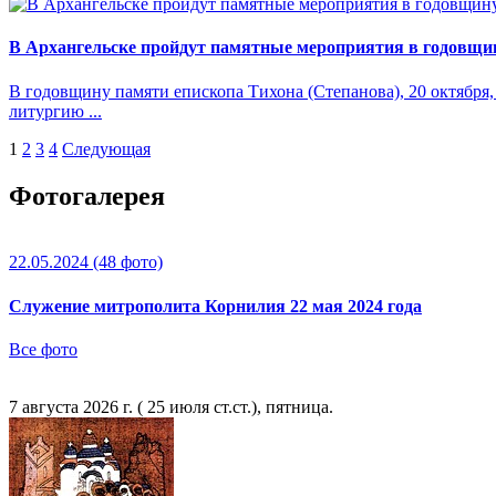
В Архангельске пройдут памятные мероприятия в годовщин
В годовщину памяти епископа Тихона (Степанова), 20 октябр
литургию ...
1
2
3
4
Следующая
Фотогалерея
22.05.2024
(48 фото)
Служение митрополита Корнилия 22 мая 2024 года
Все фото
7 августа 2026 г. ( 25 июля ст.ст.), пятница.