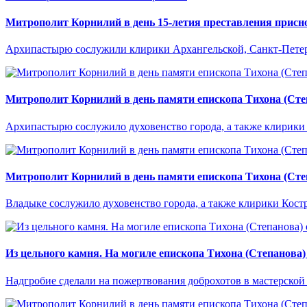
Митрополит Корнилий в день 15-летия преставления присн
Архипастырю сослужили клирики Архангельской, Санкт-Петер
Митрополит Корнилий в день памяти епископа Тихона (Сте
Архипастырю сослужило духовенство города, а также клирики
Митрополит Корнилий в день памяти епископа Тихона (Сте
Владыке сослужило духовенство города, а также клирики Кос
Из цельного камня. На могиле епископа Тихона (Степанова)
Надгробие сделали на пожертвования доброхотов в мастерской