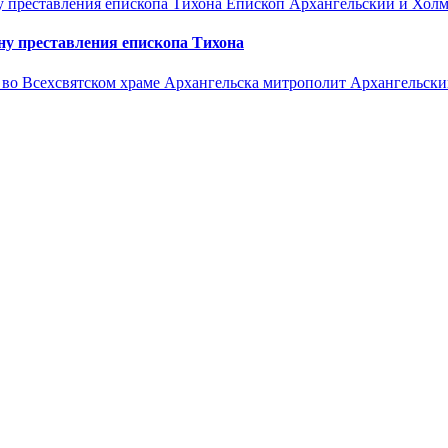
Епископ Архангельский и Хол
у преставления епископа Тихона
я, во Всехсвятском храме Архангельска митрополит Архангельс