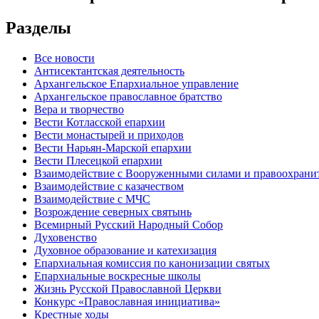
Разделы
Все новости
Антисектантская деятельность
Архангельское Епархиальное управление
Архангельское православное братство
Вера и творчество
Вести Котласской епархии
Вести монастырей и приходов
Вести Нарьян-Марской епархии
Вести Плесецкой епархии
Взаимодействие с Вооруженными силами и правоохран
Взаимодействие с казачеством
Взаимодействие с МЧС
Возрождение северных святынь
Всемирный Русский Народный Собор
Духовенство
Духовное образование и катехизация
Епархиальная комиссия по канонизации святых
Епархиальные воскресные школы
Жизнь Русской Православной Церкви
Конкурс «Православная инициатива»
Крестные ходы