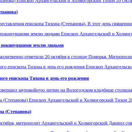
Епископ Архангельский и Холмогорский Тихон
20 Октя
епанова)
ставления епископа Тихона (Степанова). В этот день священники
Епископ Архангельский и Холмог
 с покинувшими землю людьми
олитвенно отметили 20 октября в столице Поморья. Митрополит
Епископ Архангельск
го епископа Тихона в день его рождения
вершил заупокойную литию на Вологодском кладбище столицы По
Епископ Архангельский и Холмогорский Тихон
2
на (Степанова)
октября, митрополит Архангельский и Холмогорский Даниил сов