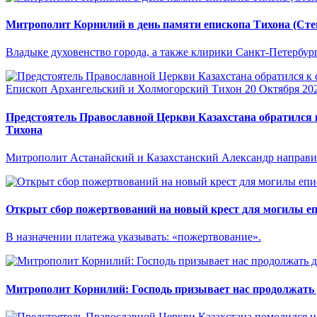
Митрополит Корнилий в день памяти епископа Тихона (Сте
Владыке духовенство города, а также клирики Санкт-Петербург
Епископ Архангельский и Холмогорский Тихон
20 Октября 20
Предстоятель Православной Церкви Казахстана обратился 
Тихона
Митрополит Астанайский и Казахстанский Александр направи
Открыт сбор пожертвований на новый крест для могилы еп
В назначении платежа указывать: «пожертвование».
Митрополит Корнилий: Господь призывает нас продолжать 