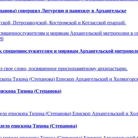
панова) совершил Литургию и панихиду в Архангельске
ской, Петрозаводской, Костромской и Котласской епархий.
20
к священнослужителям и мирянам Архангельской митрополии 
л свое слово, посвященное приснопамятному архипастырю.
Епископ Архангельский и Холмогорс
ископа Тихона (Степанова)
Епископ Архангельский и Хо
дело епископа Тихона (Степанова)
Епископ Архангельский 