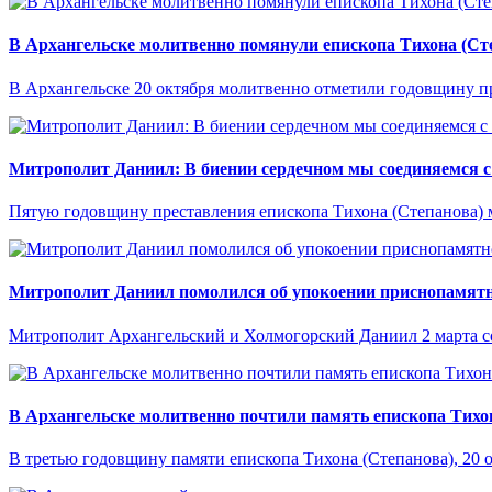
В Архангельске молитвенно помянули епископа Тихона (Ст
В Архангельске 20 октября молитвенно отметили годовщину пре
Митрополит Даниил: В биении сердечном мы соединяемся
Пятую годовщину преставления епископа Тихона (Степанова) м
Митрополит Даниил помолился об упокоении приснопамятно
Митрополит Архангельский и Холмогорский Даниил 2 марта со
В Архангельске молитвенно почтили память епископа Тихо
В третью годовщину памяти епископа Тихона (Степанова), 20 