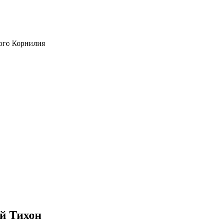
ого Корнилия
й Тихон