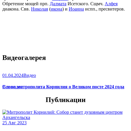
Обретение мощей прп.
Далмата
Исетского. Сщмч.
Алфея
диакона. Свв.
Николая
(
икона
) и
Иоанна
испп., пресвитеров.
Видеогалерея
01.04.2024
Видео
Слово митрополита Корнилия о Великом посте 2024 года
Все видео
Публикации
25 Авг 2023