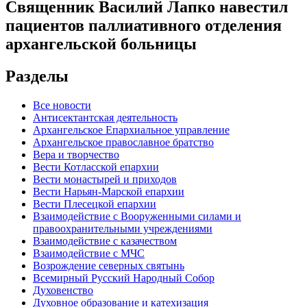
Священник Василий Лапко навестил
пациентов паллиативного отделения
архангельской больницы
Разделы
Все новости
Антисектантская деятельность
Архангельское Епархиальное управление
Архангельское православное братство
Вера и творчество
Вести Котласской епархии
Вести монастырей и приходов
Вести Нарьян-Марской епархии
Вести Плесецкой епархии
Взаимодействие с Вооруженными силами и
правоохранительными учреждениями
Взаимодействие с казачеством
Взаимодействие с МЧС
Возрождение северных святынь
Всемирный Русский Народный Собор
Духовенство
Духовное образование и катехизация