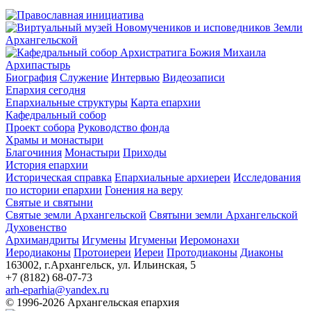
Архипастырь
Биография
Служение
Интервью
Видеозаписи
Епархия сегодня
Епархиальные структуры
Карта епархии
Кафедральный собор
Проект собора
Руководство фонда
Храмы и монастыри
Благочиния
Монастыри
Приходы
История епархии
Историческая справка
Епархиальные архиереи
Исследования
по истории епархии
Гонения на веру
Святые и святыни
Святые земли Архангельской
Святыни земли Архангельской
Духовенство
Архимандриты
Игумены
Игуменьи
Иеромонахи
Иеродиаконы
Протоиереи
Иереи
Протодиаконы
Диаконы
163002, г.Архангельск, ул. Ильинская, 5
+7 (8182) 68-07-73
arh-eparhia@yandex.ru
© 1996-2026 Архангельская епархия