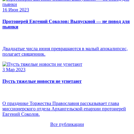
16 Июн 2023
Протоиерей Евгений Соколов: Выпускной — не повод для
пьянки
Двадцатые числа июня превращаются в малый апокалипсис,
полагает священник.
3 Мар 2023
Пусть тяжелые новости не угнетают
О празднике Торжества Православия рассказывает глава
миссионерского отдела Архангельской епархии протоиерей
Евгений Соколов.
Все публикации