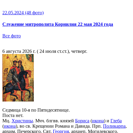
22.05.2024
(48 фото)
Служение митрополита Корнилия 22 мая 2024 года
Все фото
6 августа 2026 г. ( 24 июля ст.ст.), четверг.
Седмица 10-я по Пятидесятнице.
Поста нет.
Мц.
Христины
. Мчч. блгвв. князей
Бориса
(
икона
) и
Глеба
(
икона
), во св. Крещении Романа и Давида. Прп.
Поликарпа
,
архим. Печерского. Свт.
Георгия
, архиеп. Могилевского.