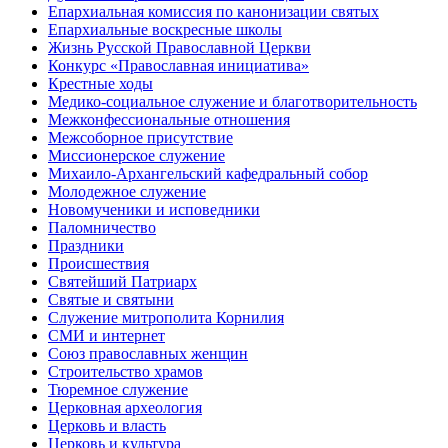
Епархиальная комиссия по канонизации святых
Епархиальные воскресные школы
Жизнь Русской Православной Церкви
Конкурс «Православная инициатива»
Крестные ходы
Медико-социальное служение и благотворительность
Межконфессиональные отношения
Межсоборное присутствие
Миссионерское служение
Михаило-Архангельский кафедральный собор
Молодежное служение
Новомученики и исповедники
Паломничество
Праздники
Происшествия
Святейший Патриарх
Святые и святыни
Служение митрополита Корнилия
СМИ и интернет
Союз православных женщин
Строительство храмов
Тюремное служение
Церковная археология
Церковь и власть
Церковь и культура