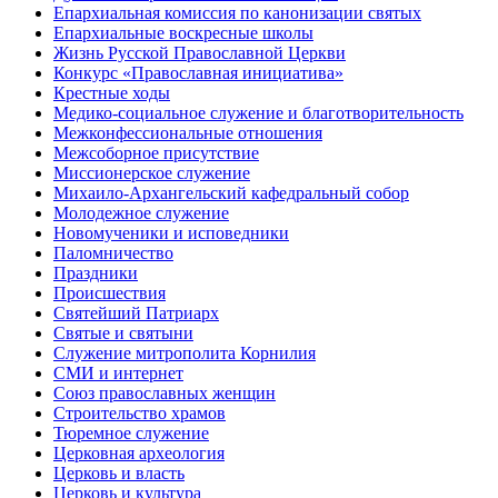
Епархиальная комиссия по канонизации святых
Епархиальные воскресные школы
Жизнь Русской Православной Церкви
Конкурс «Православная инициатива»
Крестные ходы
Медико-социальное служение и благотворительность
Межконфессиональные отношения
Межсоборное присутствие
Миссионерское служение
Михаило-Архангельский кафедральный собор
Молодежное служение
Новомученики и исповедники
Паломничество
Праздники
Происшествия
Святейший Патриарх
Святые и святыни
Служение митрополита Корнилия
СМИ и интернет
Союз православных женщин
Строительство храмов
Тюремное служение
Церковная археология
Церковь и власть
Церковь и культура