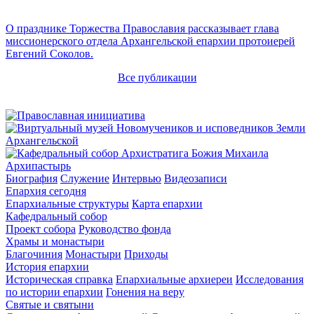
О празднике Торжества Православия рассказывает глава
миссионерского отдела Архангельской епархии протоиерей
Евгений Соколов.
Все публикации
Архипастырь
Биография
Служение
Интервью
Видеозаписи
Епархия сегодня
Епархиальные структуры
Карта епархии
Кафедральный собор
Проект собора
Руководство фонда
Храмы и монастыри
Благочиния
Монастыри
Приходы
История епархии
Историческая справка
Епархиальные архиереи
Исследования
по истории епархии
Гонения на веру
Святые и святыни