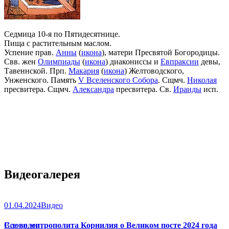
Седмица 10-я по Пятидесятнице.
Пища с растительным маслом.
Успение прав.
Анны
(
икона
), матери Пресвятой Богородицы.
Свв. жен
Олимпиады
(
икона
) диакониссы и
Евпраксии
девы,
Тавеннской. Прп.
Макария
(
икона
) Желтоводского,
Унженского. Память
V Вселенского Собора
. Сщмч.
Николая
пресвитера. Сщмч.
Александра
пресвитера. Св.
Ираиды
исп.
Видеогалерея
01.04.2024
Видео
Слово митрополита Корнилия о Великом посте 2024 года
Все видео