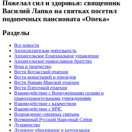
Пожелал сил и здоровья: священник
Василий Лапко на святках посетил
подопечных пансионата «Опека»
Разделы
Все новости
Антисектантская деятельность
Архангельское Епархиальное управление
Архангельское православное братство
Вера и творчество
Вести Котласской епархии
Вести монастырей и приходов
Вести Нарьян-Марской епархии
Вести Плесецкой епархии
Взаимодействие с Вооруженными силами и
правоохранительными учреждениями
Взаимодействие с казачеством
Взаимодействие с МЧС
Возрождение северных святынь
Всемирный Русский Народный Собор
Духовенство
Духовное образование и катехизация