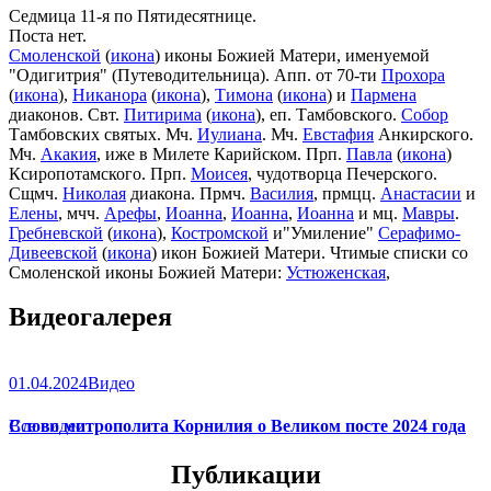
Седмица 11-я по Пятидесятнице.
Поста нет.
Смоленской
(
икона
) иконы Божией Матери, именуемой
"Одигитрия" (Путеводительница). Апп. от 70-ти
Прохора
(
икона
),
Никанора
(
икона
),
Тимона
(
икона
) и
Пармена
диаконов. Свт.
Питирима
(
икона
), еп. Тамбовского.
Собор
Тамбовских святых. Мч.
Иулиана
. Мч.
Евстафия
Анкирского.
Мч.
Акакия
, иже в Милете Карийском. Прп.
Павла
(
икона
)
Ксиропотамского. Прп.
Моисея
, чудотворца Печерского.
Сщмч.
Николая
диакона. Прмч.
Василия
, прмцц.
Анастасии
и
Елены
, мчч.
Арефы
,
Иоанна
,
Иоанна
,
Иоанна
и мц.
Мавры
.
Гребневской
(
икона
),
Костромской
и"Умиление"
Серафимо-
Дивеевской
(
икона
) икон Божией Матери. Чтимые списки со
Смоленской иконы Божией Матери:
Устюженская
,
Выдропусская
,
Христофоровская
,
Супрасльская
,
Югская
Видеогалерея
(
икона
),
Игрицкая
,
Шуйская
(
икона
),
Седмиезерная
,
Сергиевская
(в Троице-Сергиевой Лавре).
01.04.2024
Видео
Слово митрополита Корнилия о Великом посте 2024 года
Все видео
Публикации