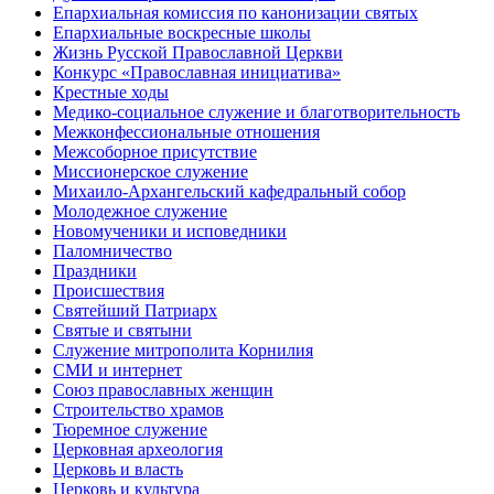
Епархиальная комиссия по канонизации святых
Епархиальные воскресные школы
Жизнь Русской Православной Церкви
Конкурс «Православная инициатива»
Крестные ходы
Медико-социальное служение и благотворительность
Межконфессиональные отношения
Межсоборное присутствие
Миссионерское служение
Михаило-Архангельский кафедральный собор
Молодежное служение
Новомученики и исповедники
Паломничество
Праздники
Происшествия
Святейший Патриарх
Святые и святыни
Служение митрополита Корнилия
СМИ и интернет
Союз православных женщин
Строительство храмов
Тюремное служение
Церковная археология
Церковь и власть
Церковь и культура