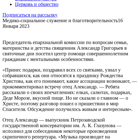
Церковь и общество
Подписаться на рассылку
Медико-социальное служение и благотворительность
16
Января 2023
Председатель епархиальной комиссии по вопросам семьи,
материнства и детства священник Александр Григорьев в
святочные дни посетил центр помощи совершеннолетним
гражданам с ментальными особенностями.
«Принес подарки, поздравил всех со святками, узнал у
собравшихся, как они относятся к празднику Рождества
Христова, как его понимают, какие ассоциации возникают, —
прокомментировал встречу отец Александр. — Ребята
рассказали о своих впечатлениях: елках, салютах, подарках,
Деде Морозе, вкусной пище. Но не сказали о главном — о
Христе, поэтому разговор пошел о пришествии в мир
Спасителя. Обсуждение получилось живым и интересным».
Отец Александр — выпускник Петрозаводской
государственной консерватории им. А. К. Глазунова —
исполнил для собеседников некоторые произведения
скрипичного репертуара. «Музыка производит на