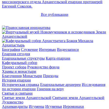
миссионерского отдела Архангельской епархии протоиерей
Евгений Соколов.
Все публикации
Архипастырь
Биография
Служение
Интервью
Видеозаписи
Епархия сегодня
Епархиальные структуры
Карта епархии
Кафедральный собор
Проект собора
Руководство фонда
Храмы и монастыри
Благочиния
Монастыри
Приходы
История епархии
Историческая справка
Епархиальные архиереи
Исследования
по истории епархии
Гонения на веру
Святые и святыни
Святые земли Архангельской
Святыни земли Архангельской
Духовенство
Архимандриты
Игумены
Игуменьи
Иеромонахи