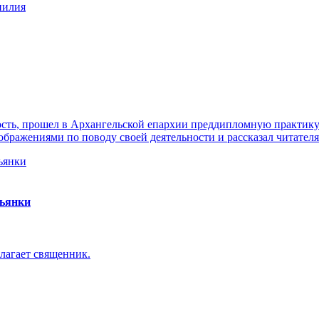
нилия
ть, прошел в Архангельской епархии преддипломную практику. 
ражениями по поводу своей деятельности и рассказал читателя
пьянки
лагает священник.