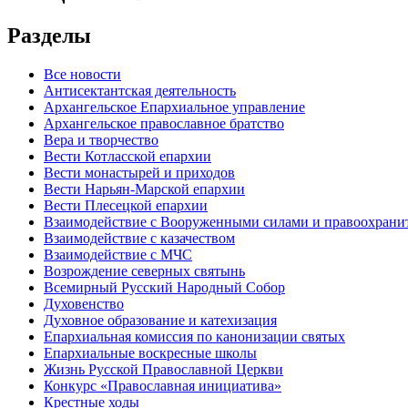
Разделы
Все новости
Антисектантская деятельность
Архангельское Епархиальное управление
Архангельское православное братство
Вера и творчество
Вести Котласской епархии
Вести монастырей и приходов
Вести Нарьян-Марской епархии
Вести Плесецкой епархии
Взаимодействие с Вооруженными силами и правоохран
Взаимодействие с казачеством
Взаимодействие с МЧС
Возрождение северных святынь
Всемирный Русский Народный Собор
Духовенство
Духовное образование и катехизация
Епархиальная комиссия по канонизации святых
Епархиальные воскресные школы
Жизнь Русской Православной Церкви
Конкурс «Православная инициатива»
Крестные ходы