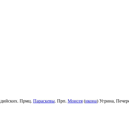
идийских. Прмц.
Параскевы
. Прп.
Моисея
(
икона
) Угрина, Пече