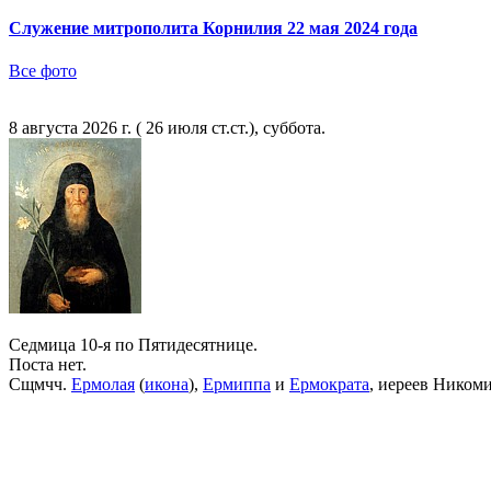
Служение митрополита Корнилия 22 мая 2024 года
Все фото
8 августа 2026 г. ( 26 июля ст.ст.), суббота.
Седмица 10-я по Пятидесятнице.
Поста нет.
Сщмчч.
Ермолая
(
икона
),
Ермиппа
и
Ермократа
, иереев Ником