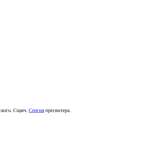
рского. Сщмч.
Сергия
пресвитера.