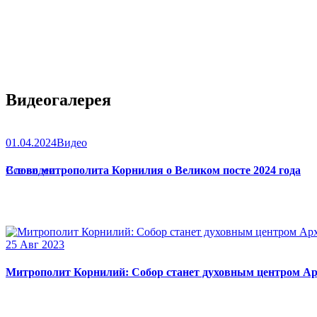
Видеогалерея
01.04.2024
Видео
Слово митрополита Корнилия о Великом посте 2024 года
Все видео
25 Авг 2023
Митрополит Корнилий: Собор станет духовным центром Ар