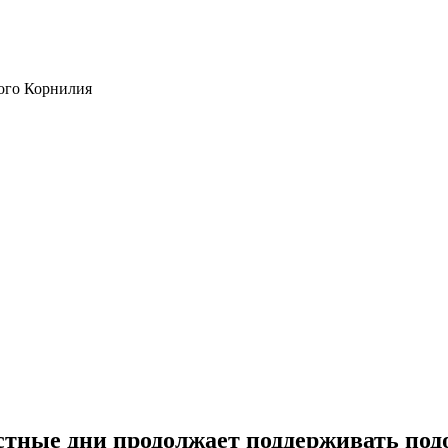
ого Корнилия
тные дни продолжает поддерживать под