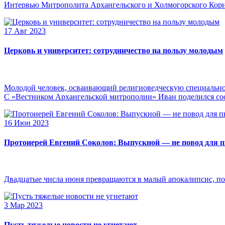
Интервью Митрополита Архангельского и Холмогорского Кор
17 Авг 2023
Церковь и университет: сотрудничество на пользу молодым
Молодой человек, осваивающий религиоведческую специальнос
С «Вестником Архангельской митрополии» Иван поделился сооб
16 Июн 2023
Протоиерей Евгений Соколов: Выпускной — не повод для 
Двадцатые числа июня превращаются в малый апокалипсис, по
3 Мар 2023
Пусть тяжелые новости не угнетают