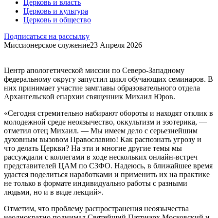
Церковь и власть
Церковь и культура
Церковь и общество
Подписаться на рассылку
Миссионерское служение
23 Апреля 2026
Центр апологетической миссии по Северо-Западному
федеральному округу запустил цикл обучающих семинаров. В
них принимает участие замглавы образовательного отдела
Архангельской епархии священник Михаил Юров.
«Сегодня стремительно набирают обороты и находят отклик в
молодежной среде неоязычество, оккультизм и эзотерика, —
отметил отец Михаил. — Мы имеем дело с серьезнейшим
духовным вызовом Православию! Как распознать угрозу и
что делать Церкви? На эти и многие другие темы мы
рассуждали с коллегами в ходе нескольких онлайн-встреч
представителей ЦАМ по СЗФО. Надеюсь, в ближайшее время
удастся поделиться наработками и применить их на практике
не только в формате индивидуально работы с разными
людьми, но и в виде лекций».
Отметим, что проблему распространения неоязычества
неоднократно поднимал Святейший Патриарх Московский и