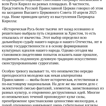
всея Руси Кирилл на разных площадках. В частности,
Предстоятель Русской Православной Церкви говорил об этом
на заседании Высшего Церковного Совета 10 апреля 2025
года. Ниже приводим цитату из выступления Патриарха
Кирилла:
«Историческая Русь более тысячи лет назад осознанно и
решительно выбрала путь следования за Христом, то есть
отказалась от язычества. Этот выбор определил всю
дальнейшую судьбу нашего народа и нашего Отечества, лег в
основу государственности и в основу формирования
культурных идеалов нашего народа. Однако сегодня мы
становимся свидетелями попыток исказить наше прошлое,
подменить подлинную духовную традицию искусственно
сконструированными суррогатами.
Особую тревогу вызывает то, что неоязычество нередко
преподносится молодежи как некая альтернатива
Православию — якобы более историческая, естественная и
по-настоящему национальная. На деле же мы имеем дело с
эклектичной смесью фантазий, элементов, заимствованных из
разных культур, и откровенно деструктивных идей. Многие
из неоязыческих течений проповедуют культ силы,
пренебрежение христианскими ценностями милосердия, а
порой откровенно навязывают очень губительные взгляды.