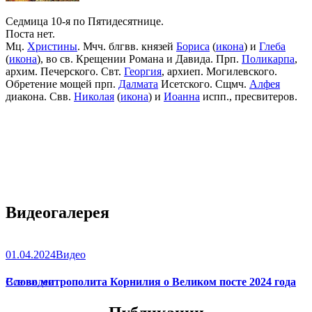
Седмица 10-я по Пятидесятнице.
Поста нет.
Мц.
Христины
. Мчч. блгвв. князей
Бориса
(
икона
) и
Глеба
(
икона
), во св. Крещении Романа и Давида. Прп.
Поликарпа
,
архим. Печерского. Свт.
Георгия
, архиеп. Могилевского.
Обретение мощей прп.
Далмата
Исетского. Сщмч.
Алфея
диакона. Свв.
Николая
(
икона
) и
Иоанна
испп., пресвитеров.
Видеогалерея
01.04.2024
Видео
Слово митрополита Корнилия о Великом посте 2024 года
Все видео