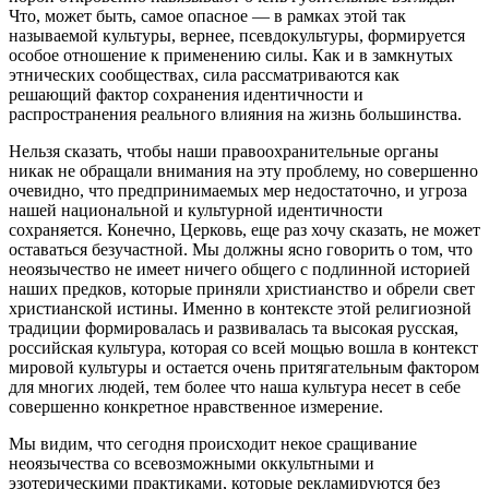
Что, может быть, самое опасное — в рамках этой так
называемой культуры, вернее, псевдокультуры, формируется
особое отношение к применению силы. Как и в замкнутых
этнических сообществах, сила рассматриваются как
решающий фактор сохранения идентичности и
распространения реального влияния на жизнь большинства.
Нельзя сказать, чтобы наши правоохранительные органы
никак не обращали внимания на эту проблему, но совершенно
очевидно, что предпринимаемых мер недостаточно, и угроза
нашей национальной и культурной идентичности
сохраняется. Конечно, Церковь, еще раз хочу сказать, не может
оставаться безучастной. Мы должны ясно говорить о том, что
неоязычество не имеет ничего общего с подлинной историей
наших предков, которые приняли христианство и обрели свет
христианской истины. Именно в контексте этой религиозной
традиции формировалась и развивалась та высокая русская,
российская культура, которая со всей мощью вошла в контекст
мировой культуры и остается очень притягательным фактором
для многих людей, тем более что наша культура несет в себе
совершенно конкретное нравственное измерение.
Мы видим, что сегодня происходит некое сращивание
неоязычества со всевозможными оккультными и
эзотерическими практиками, которые рекламируются без