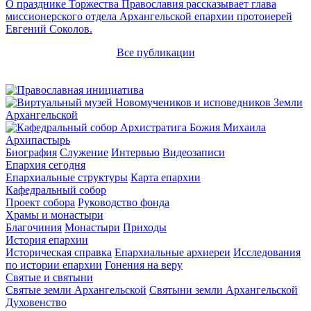
О празднике Торжества Православия рассказывает глава
миссионерского отдела Архангельской епархии протоиерей
Евгений Соколов.
Все публикации
Архипастырь
Биография
Служение
Интервью
Видеозаписи
Епархия сегодня
Епархиальные структуры
Карта епархии
Кафедральный собор
Проект собора
Руководство фонда
Храмы и монастыри
Благочиния
Монастыри
Приходы
История епархии
Историческая справка
Епархиальные архиереи
Исследования
по истории епархии
Гонения на веру
Святые и святыни
Святые земли Архангельской
Святыни земли Архангельской
Духовенство