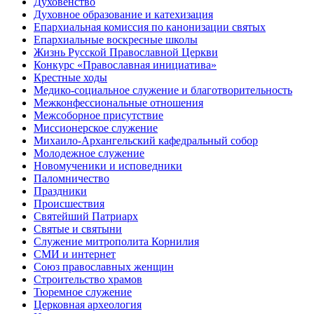
Духовенство
Духовное образование и катехизация
Епархиальная комиссия по канонизации святых
Епархиальные воскресные школы
Жизнь Русской Православной Церкви
Конкурс «Православная инициатива»
Крестные ходы
Медико-социальное служение и благотворительность
Межконфессиональные отношения
Межсоборное присутствие
Миссионерское служение
Михаило-Архангельский кафедральный собор
Молодежное служение
Новомученики и исповедники
Паломничество
Праздники
Происшествия
Святейший Патриарх
Святые и святыни
Служение митрополита Корнилия
СМИ и интернет
Союз православных женщин
Строительство храмов
Тюремное служение
Церковная археология