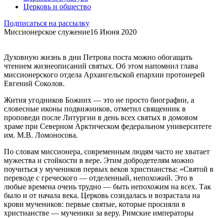
Церковь и общество
Подписаться на рассылку
Миссионерское служение
16 Июня 2020
Духовную жизнь в дни Петрова поста можно обогащать
чтением жизнеописаний святых. Об этом напомнил глава
миссионерского отдела Архангельской епархии протоиерей
Евгений Соколов.
Жития угодников Божиих — это не просто биографии, а
словесные иконы подвижников, отметил священник в
проповеди после Литургии в день всех святых в домовом
храме при Северном Арктическом федеральном университете
им. М.В. Ломоносова.
По словам миссионера, современным людям часто не хватает
мужества и стойкости в вере. Этим добродетелям можно
поучиться у мучеников первых веков христианства: «Святой в
переводе с греческого — отделенный, непохожий. Это в
любые времена очень трудно — быть непохожим на всех. Так
было и от начала века. Церковь созидалась и возрастала на
крови мучеников: первые святые, которые просияли в
христианстве — мученики за веру. Римские императоры