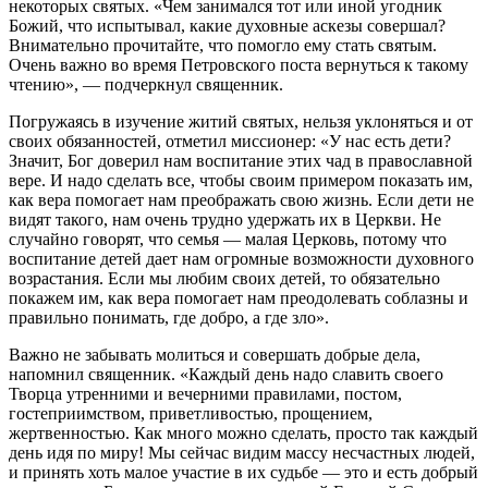
некоторых святых. «Чем занимался тот или иной угодник
Божий, что испытывал, какие духовные аскезы совершал?
Внимательно прочитайте, что помогло ему стать святым.
Очень важно во время Петровского поста вернуться к такому
чтению», — подчеркнул священник.
Погружаясь в изучение житий святых, нельзя уклоняться и от
своих обязанностей, отметил миссионер: «У нас есть дети?
Значит, Бог доверил нам воспитание этих чад в православной
вере. И надо сделать все, чтобы своим примером показать им,
как вера помогает нам преображать свою жизнь. Если дети не
видят такого, нам очень трудно удержать их в Церкви. Не
случайно говорят, что семья — малая Церковь, потому что
воспитание детей дает нам огромные возможности духовного
возрастания. Если мы любим своих детей, то обязательно
покажем им, как вера помогает нам преодолевать соблазны и
правильно понимать, где добро, а где зло».
Важно не забывать молиться и совершать добрые дела,
напомнил священник. «Каждый день надо славить своего
Творца утренними и вечерними правилами, постом,
гостеприимством, приветливостью, прощением,
жертвенностью. Как много можно сделать, просто так каждый
день идя по миру! Мы сейчас видим массу несчастных людей,
и принять хоть малое участие в их судьбе — это и есть добрый