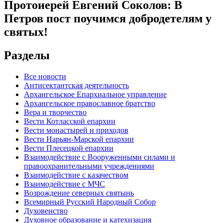
Протоиерей Евгений Соколов: В
Петров пост поучимся добродетелям у
святых!
Разделы
Все новости
Антисектантская деятельность
Архангельское Епархиальное управление
Архангельское православное братство
Вера и творчество
Вести Котласской епархии
Вести монастырей и приходов
Вести Нарьян-Марской епархии
Вести Плесецкой епархии
Взаимодействие с Вооруженными силами и
правоохранительными учреждениями
Взаимодействие с казачеством
Взаимодействие с МЧС
Возрождение северных святынь
Всемирный Русский Народный Собор
Духовенство
Духовное образование и катехизация