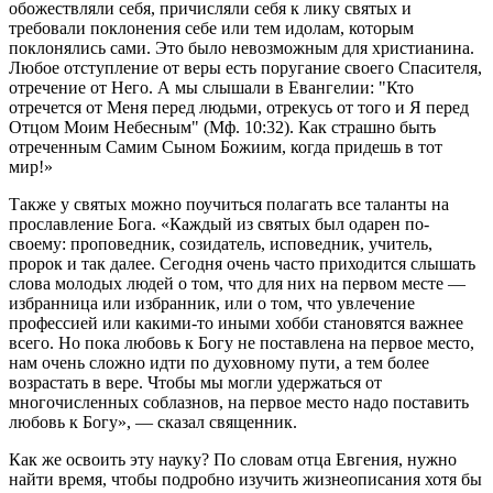
обожествляли себя, причисляли себя к лику святых и
требовали поклонения себе или тем идолам, которым
поклонялись сами. Это было невозможным для христианина.
Любое отступление от веры есть поругание своего Спасителя,
отречение от Него. А мы слышали в Евангелии: "Кто
отречется от Меня перед людьми, отрекусь от того и Я перед
Отцом Моим Небесным" (Мф. 10:32). Как страшно быть
отреченным Самим Сыном Божиим, когда придешь в тот
мир!»
Также у святых можно поучиться полагать все таланты на
прославление Бога. «Каждый из святых был одарен по-
своему: проповедник, созидатель, исповедник, учитель,
пророк и так далее. Сегодня очень часто приходится слышать
слова молодых людей о том, что для них на первом месте —
избранница или избранник, или о том, что увлечение
профессией или какими-то иными хобби становятся важнее
всего. Но пока любовь к Богу не поставлена на первое место,
нам очень сложно идти по духовному пути, а тем более
возрастать в вере. Чтобы мы могли удержаться от
многочисленных соблазнов, на первое место надо поставить
любовь к Богу», — сказал священник.
Как же освоить эту науку? По словам отца Евгения, нужно
найти время, чтобы подробно изучить жизнеописания хотя бы