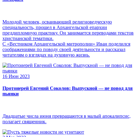
Молодой человек, осваивающий религиоведческую
специальность, прошел в Архангельской епархии
преддипломную практику. Он занимается переводами текстов
христианской тематики.
С «Вестником Архангельской митрополии» Иван поделился
соображениями по поводу своей деятельности и рассказал
читателям о взглядах на духовную жизнь.
16 Июн 2023
Протоиерей Евгений Соколов: Выпускной — не повод для
пьянки
Двадцатые числа июня превращаются в малый апокалипсис,
полагает священник.