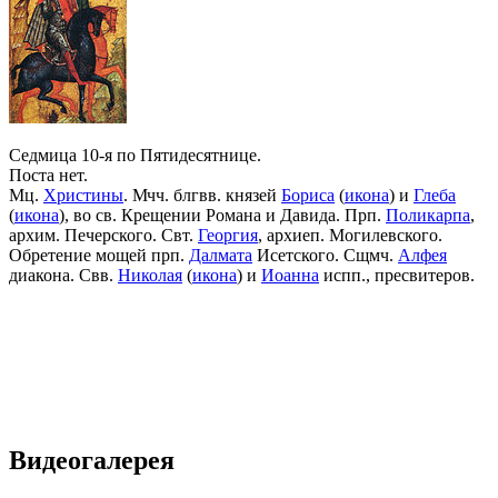
Седмица 10-я по Пятидесятнице.
Поста нет.
Мц.
Христины
. Мчч. блгвв. князей
Бориса
(
икона
) и
Глеба
(
икона
), во св. Крещении Романа и Давида. Прп.
Поликарпа
,
архим. Печерского. Свт.
Георгия
, архиеп. Могилевского.
Обретение мощей прп.
Далмата
Исетского. Сщмч.
Алфея
диакона. Свв.
Николая
(
икона
) и
Иоанна
испп., пресвитеров.
Видеогалерея