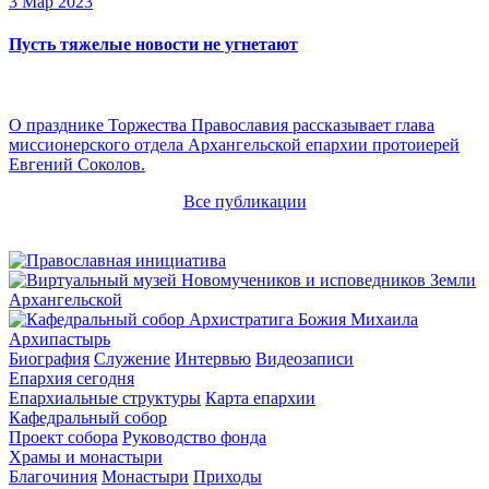
3 Мар 2023
Пусть тяжелые новости не угнетают
О празднике Торжества Православия рассказывает глава
миссионерского отдела Архангельской епархии протоиерей
Евгений Соколов.
Все публикации
Архипастырь
Биография
Служение
Интервью
Видеозаписи
Епархия сегодня
Епархиальные структуры
Карта епархии
Кафедральный собор
Проект собора
Руководство фонда
Храмы и монастыри
Благочиния
Монастыри
Приходы