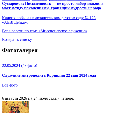
Сумароков: Письменность — не просто набор знаков, а
мост между поколениями, хранящий мудрость народа
Клирик побывал в архангельском детском саду № 123
«АБВГДейка».
Все новости по теме «Миссионерское служение»
Возврат к списку
Фотогалерея
22.05.2024
(48 фото)
Служение митрополита Корнилия 22 мая 2024 года
Все фото
6 августа 2026 г. ( 24 июля ст.ст.), четверг.