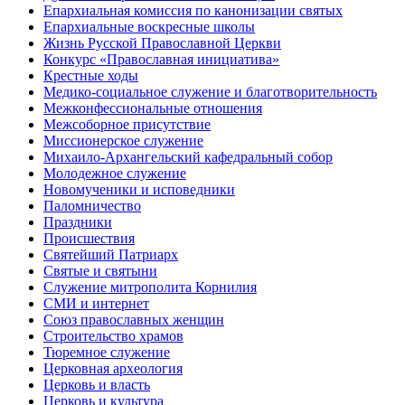
Епархиальная комиссия по канонизации святых
Епархиальные воскресные школы
Жизнь Русской Православной Церкви
Конкурс «Православная инициатива»
Крестные ходы
Медико-социальное служение и благотворительность
Межконфессиональные отношения
Межсоборное присутствие
Миссионерское служение
Михаило-Архангельский кафедральный собор
Молодежное служение
Новомученики и исповедники
Паломничество
Праздники
Происшествия
Святейший Патриарх
Святые и святыни
Служение митрополита Корнилия
СМИ и интернет
Союз православных женщин
Строительство храмов
Тюремное служение
Церковная археология
Церковь и власть
Церковь и культура