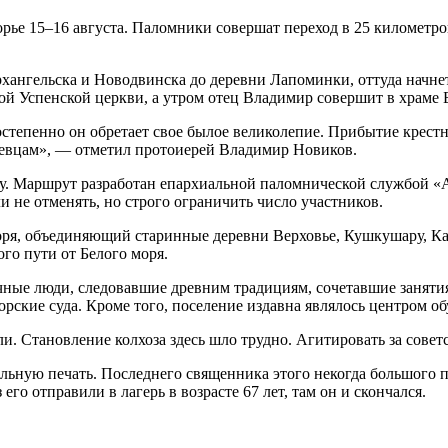
ье 15­­­–16 августа. Паломники совершат переход в 25 километ
Архангельска и Новодвинска до деревни Лапоминки, оттуда начн
ой Успенской церкви, а утром отец Владимир совершит в храме
остепенно он обретает свое былое великолепие. Прибытие крест
еевцам», — отметил протоиерей Владимир Новиков.
ду. Маршрут разработан епархиальной паломнической службой «А
и не отменять, но строго ограничить число участников.
моря, объединяющий старинные деревни Верховье, Кушкушару, К
го пути от Белого моря.
чные люди, следовавшие древним традициям, сочетавшие занят
рские суда. Кроме того, поселение издавна являлось центром о
ли. Становление колхоза здесь шло трудно. Агитировать за сове
ьную печать. Последнего священника этого некогда большого пр
го отправили в лагерь в возрасте 67 лет, там он и скончался.