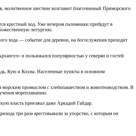
ров, молитвенное шествие возглавит благочинный Приморского
ется крестный ход. Уже вечером паломники прибудут в
 Божественную литургию.
ного хода — событие для деревни, на богослужения приходит
рхангел» и пользовался популярностью у северян и гостей
адь, Кую и Козлы. Населенные пункты в основном
ия морским промыслом с хлебопашеством и животноводством. В
бучения мореплаванию.
тскую власть приезжал даже Аркадий Гайдар.
ихода три раза арестовывали за упорство, с которым он