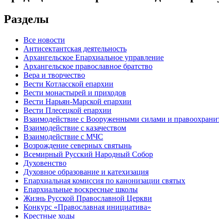
Разделы
Все новости
Антисектантская деятельность
Архангельское Епархиальное управление
Архангельское православное братство
Вера и творчество
Вести Котласской епархии
Вести монастырей и приходов
Вести Нарьян-Марской епархии
Вести Плесецкой епархии
Взаимодействие с Вооруженными силами и правоохран
Взаимодействие с казачеством
Взаимодействие с МЧС
Возрождение северных святынь
Всемирный Русский Народный Собор
Духовенство
Духовное образование и катехизация
Епархиальная комиссия по канонизации святых
Епархиальные воскресные школы
Жизнь Русской Православной Церкви
Конкурс «Православная инициатива»
Крестные ходы