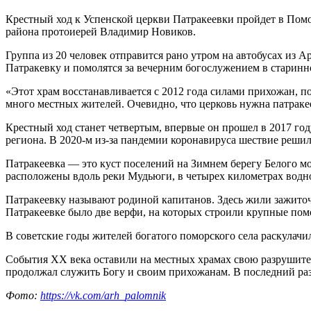
Крестный ход к Успенской церкви Патракеевки пройдет в Помор
района протоиерей Владимир Новиков.
Группа из 20 человек отправится рано утром на автобусах из 
Патракевку и помолятся за вечерним богослужением в старинн
«Этот храм восстанавливается с 2012 года силами прихожан, п
много местных жителей. Очевидно, что церковь нужна патрак
Крестный ход станет четвертым, впервые он прошел в 2017 го
региона. В 2020-м из-за пандемии коронавируса шествие решил
Патракеевка — это куст поселений на Зимнем берегу Белого 
расположены вдоль реки Мудьюги, в четырех километрах водно
Патракеевку называют родиной капитанов. Здесь жили зажито
Патракеевке было две верфи, на которых строили крупные помо
В советские годы жителей богатого поморского села раскулачи
События XX века оставили на местных храмах свою разрушител
продолжал служить Богу и своим прихожанам. В последний раз е
Фото:
https://vk.com/arh_palomnik