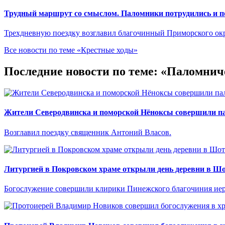
Трудный маршрут со смыслом. Паломники потрудились и п
Трехдневную поездку возглавил благочинный Приморского ок
Все новости по теме «Крестные ходы»
Последние новости по теме: «Паломнич
Жители Северодвинска и поморской Нёноксы совершили па
Возглавил поездку священник Антоний Власов.
Литургией в Покровском храме открыли день деревни в Ш
Богослужение совершили клирики Пинежского благочиния иер