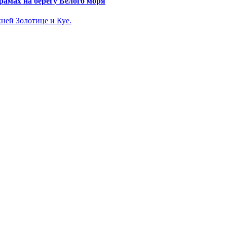
амах на берегу Белого моря
ней Золотице и Куе.