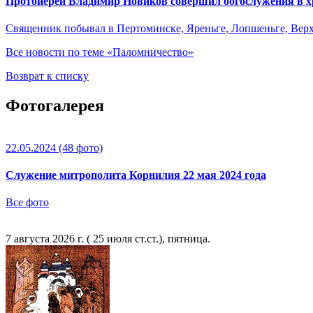
Протоиерей Владимир Новиков совершил богослужения в хр
Священник побывал в Пертоминске, Яреньге, Лопшеньге, Верх
Все новости по теме «Паломничество»
Возврат к списку
Фотогалерея
22.05.2024
(48 фото)
Служение митрополита Корнилия 22 мая 2024 года
Все фото
7 августа 2026 г. ( 25 июля ст.ст.), пятница.