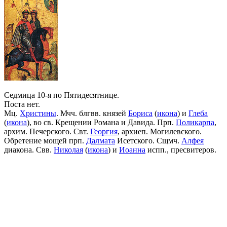
Седмица 10-я по Пятидесятнице.
Поста нет.
Мц.
Христины
. Мчч. блгвв. князей
Бориса
(
икона
) и
Глеба
(
икона
), во св. Крещении Романа и Давида. Прп.
Поликарпа
,
архим. Печерского. Свт.
Георгия
, архиеп. Могилевского.
Обретение мощей прп.
Далмата
Исетского. Сщмч.
Алфея
диакона. Свв.
Николая
(
икона
) и
Иоанна
испп., пресвитеров.