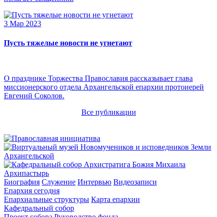
3 Мар 2023
Пусть тяжелые новости не угнетают
О празднике Торжества Православия рассказывает глава
миссионерского отдела Архангельской епархии протоиерей
Евгений Соколов.
Все публикации
Архипастырь
Биография
Служение
Интервью
Видеозаписи
Епархия сегодня
Епархиальные структуры
Карта епархии
Кафедральный собор
Проект собора
Руководство фонда