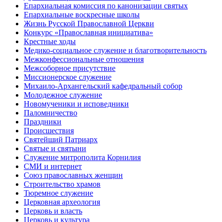
Епархиальная комиссия по канонизации святых
Епархиальные воскресные школы
Жизнь Русской Православной Церкви
Конкурс «Православная инициатива»
Крестные ходы
Медико-социальное служение и благотворительность
Межконфессиональные отношения
Межсоборное присутствие
Миссионерское служение
Михаило-Архангельский кафедральный собор
Молодежное служение
Новомученики и исповедники
Паломничество
Праздники
Происшествия
Святейший Патриарх
Святые и святыни
Служение митрополита Корнилия
СМИ и интернет
Союз православных женщин
Строительство храмов
Тюремное служение
Церковная археология
Церковь и власть
Церковь и культура