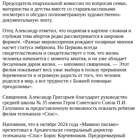
Председатель епархиальной комиссии по вопросам семьи,
материнства и детства вместе со старшеклассниками
посмотрел и обсудил полнометражную художественно-
документальную ленту.
Отец Александр отметил, что поднятая в картине сложная и
глубокая тема абортов редко рассматривается в широком
формате. «Разные мировоззрения рождают полярные мнения
насчет статуса эмбриона. Но Церковь всегда
свидетельствовала и свидетельствует о том, что жизнь
человека начинается с момента зачатия, и он уже обладает
бесценным даром жизни, — напомнил священник. — Этот
фильм показывает весь ужас выбора в пользу прерывания
беременности и огромную радость от того, что человек
родился в мир, а все трудности с Божией помощью
преодолимы».
Священник Александр Григорьев благодарит руководство
средней школы № 35 имени Героя Советского Союза П.И.
Галушина за предоставленную возможность показать ребятам
фильм телеканала «Спас».
Напомним, что в октябре 2024 года «Мамино письмо»
презентовал в Архангельске генеральный директор
телеканала «Спас» Борис Корчевников. Предпремьерный