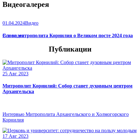
Видеогалерея
01.04.2024
Видео
Слово митрополита Корнилия о Великом посте 2024 года
Все видео
Публикации
25 Авг 2023
Митрополит Корнилий: Собор станет духовным центром
Архангельска
Интервью Митрополита Архангельского и Холмогорского
Корнилия
17 Авг 2023