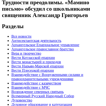
Трудности преодолимы. «Мамино
письмо» обсудил со школьниками
священник Александр Григорьев
Разделы
Все новости
Антисектантская деятельность
Архангельское Епархиальное управление
Архангельское православное братство
Вера и творчество
Вести Котласской епархии
Вести монастырей и приходов
Вести Нарьян-Марской епархии
Вести Плесецкой епархии
Взаимодействие с Вооруженными силами и
правоохранительными учреждениями
Взаимодействие с казачеством
Взаимодействие с МЧС
Возрождение северных святынь
Всемирный Русский Народный Собор
Духовенство
Духовное образование и катехизация