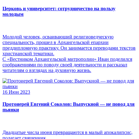
Церковь и университет: сотрудничество на пользу
молодым
Молодой человек, осваивающий религиоведческую
специальность, прошел в Архангельской епархии
преддипломную практику. Он занимается переводами текстов
христианской тематики.
С «Вестником Архангельской митрополии» Иван поделился
соображениями по поводу своей деятельности и рассказал
читателям о взглядах на духовную жизнь.
16 Июн 2023
Протоиерей Евгений Соколов: Выпускной — не повод для
пьянки
Двадцатые числа июня превращаются в малый апокалипсис,
полагает священник.