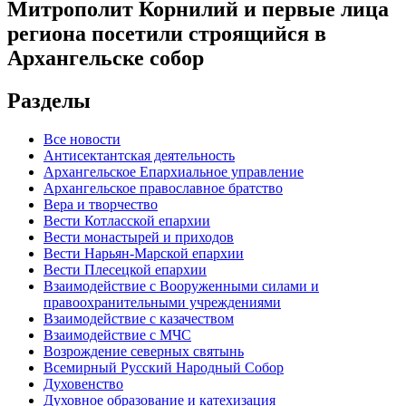
Митрополит Корнилий и первые лица
региона посетили строящийся в
Архангельске собор
Разделы
Все новости
Антисектантская деятельность
Архангельское Епархиальное управление
Архангельское православное братство
Вера и творчество
Вести Котласской епархии
Вести монастырей и приходов
Вести Нарьян-Марской епархии
Вести Плесецкой епархии
Взаимодействие с Вооруженными силами и
правоохранительными учреждениями
Взаимодействие с казачеством
Взаимодействие с МЧС
Возрождение северных святынь
Всемирный Русский Народный Собор
Духовенство
Духовное образование и катехизация