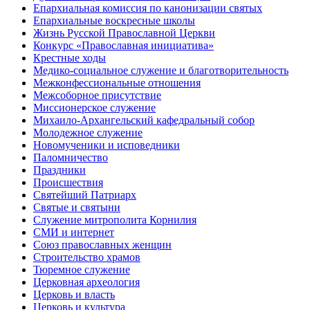
Епархиальная комиссия по канонизации святых
Епархиальные воскресные школы
Жизнь Русской Православной Церкви
Конкурс «Православная инициатива»
Крестные ходы
Медико-социальное служение и благотворительность
Межконфессиональные отношения
Межсоборное присутствие
Миссионерское служение
Михаило-Архангельский кафедральный собор
Молодежное служение
Новомученики и исповедники
Паломничество
Праздники
Происшествия
Святейший Патриарх
Святые и святыни
Служение митрополита Корнилия
СМИ и интернет
Союз православных женщин
Строительство храмов
Тюремное служение
Церковная археология
Церковь и власть
Церковь и культура