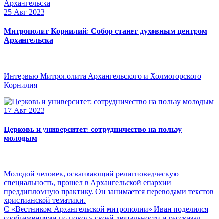
25 Авг 2023
Митрополит Корнилий: Собор станет духовным центром
Архангельска
Интервью Митрополита Архангельского и Холмогорского
Корнилия
17 Авг 2023
Церковь и университет: сотрудничество на пользу
молодым
Молодой человек, осваивающий религиоведческую
специальность, прошел в Архангельской епархии
преддипломную практику. Он занимается переводами текстов
христианской тематики.
С «Вестником Архангельской митрополии» Иван поделился
соображениями по поводу своей деятельности и рассказал