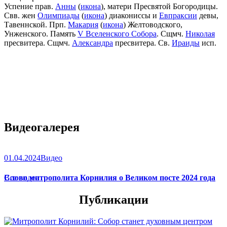
Успение прав.
Анны
(
икона
), матери Пресвятой Богородицы.
Свв. жен
Олимпиады
(
икона
) диакониссы и
Евпраксии
девы,
Тавеннской. Прп.
Макария
(
икона
) Желтоводского,
Унженского. Память
V Вселенского Собора
. Сщмч.
Николая
пресвитера. Сщмч.
Александра
пресвитера. Св.
Ираиды
исп.
Видеогалерея
01.04.2024
Видео
Слово митрополита Корнилия о Великом посте 2024 года
Все видео
Публикации