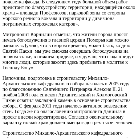
подсветка фасада. В следующем году большой объем работ
предстоит по благоустройству территории, находящейся около
храма – площади Профсоюзов, парковой зоны со стороны
морского речного вокзала и территории у дивизиона
пограничных сторожевых катеров».
Митрополит Корнилий отметил, что жители города просят
начать богослужения в главной церкви Поморья как можно
раньше: «Думаю, что в скором времени, может быть, ко дню
Святой Пасхи, мы уже сможем совершать богослужения на
первом этаже, в нижнем приделе, и я думаю, что сюда придут
многие люди, которые захотят здесь пребывать в молитве к
Господу Богу».
Напомним, подготовка к строительству Михаило-
Архангельского кафедрального собора началась в 2005 году
по благословению Святейшего Патриарха Алексия II. 21
ноября 2008 года епископ Архангельский и Холмогорский
Тихон освятил закладной камень в основание строительства
собора. С февраля 2011 года началось активное возведение
стен. Тогда же по благословению митрополита Даниила в
проект внесли корректировки. Согласно окончательному
варианту новый храм должен вмещать до трех тысяч человек.
Строительство Михаило-Архангельского кафедрального