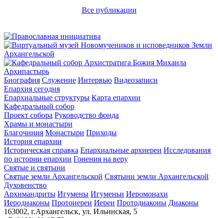
Все публикации
Архипастырь
Биография
Служение
Интервью
Видеозаписи
Епархия сегодня
Епархиальные структуры
Карта епархии
Кафедральный собор
Проект собора
Руководство фонда
Храмы и монастыри
Благочиния
Монастыри
Приходы
История епархии
Историческая справка
Епархиальные архиереи
Исследования
по истории епархии
Гонения на веру
Святые и святыни
Святые земли Архангельской
Святыни земли Архангельской
Духовенство
Архимандриты
Игумены
Игуменьи
Иеромонахи
Иеродиаконы
Протоиереи
Иереи
Протодиаконы
Диаконы
163002, г.Архангельск, ул. Ильинская, 5