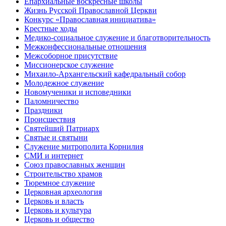
Епархиальные воскресные школы
Жизнь Русской Православной Церкви
Конкурс «Православная инициатива»
Крестные ходы
Медико-социальное служение и благотворительность
Межконфессиональные отношения
Межсоборное присутствие
Миссионерское служение
Михаило-Архангельский кафедральный собор
Молодежное служение
Новомученики и исповедники
Паломничество
Праздники
Происшествия
Святейший Патриарх
Святые и святыни
Служение митрополита Корнилия
СМИ и интернет
Союз православных женщин
Строительство храмов
Тюремное служение
Церковная археология
Церковь и власть
Церковь и культура
Церковь и общество