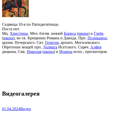
Седмица 10-я по Пятидесятнице.
Поста нет.
Мц.
Христины
. Мчч. блгвв. князей
Бориса
(
икона
) и
Глеба
(
икона
), во св. Крещении Романа и Давида. Прп.
Поликарпа
,
архим. Печерского. Свт.
Георгия
, архиеп. Могилевского.
Обретение мощей прп.
Далмата
Исетского. Сщмч.
Алфея
диакона. Свв.
Николая
(
икона
) и
Иоанна
испп., пресвитеров.
Видеогалерея
01.04.2024
Видео