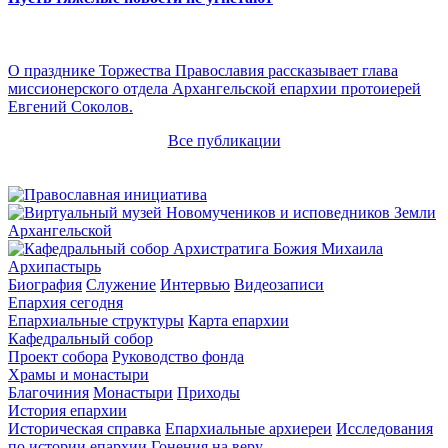
О празднике Торжества Православия рассказывает глава
миссионерского отдела Архангельской епархии протоиерей
Евгений Соколов.
Все публикации
Архипастырь
Биография
Служение
Интервью
Видеозаписи
Епархия сегодня
Епархиальные структуры
Карта епархии
Кафедральный собор
Проект собора
Руководство фонда
Храмы и монастыри
Благочиния
Монастыри
Приходы
История епархии
Историческая справка
Епархиальные архиереи
Исследования
по истории епархии
Гонения на веру