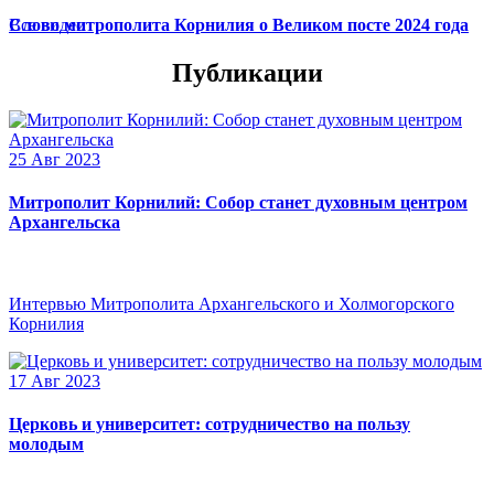
Слово митрополита Корнилия о Великом посте 2024 года
Все видео
Публикации
25 Авг 2023
Митрополит Корнилий: Собор станет духовным центром
Архангельска
Интервью Митрополита Архангельского и Холмогорского
Корнилия
17 Авг 2023
Церковь и университет: сотрудничество на пользу
молодым