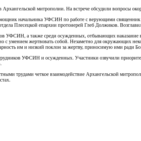
 Архангельской митрополии. На встрече обсудили вопросы ок
омощник начальника УФСИН по работе с верующими священник И
отдела Плесецкой епархии протоиерей Глеб Должиков. Возглави
ов УФСИН, а также среди осужденных, отбывающих наказание в
но с умением жертвовать собой. Незаметно для окружающих не
дарность им и низкий поклон за жертву, приносимую ими ради Бо
отрудников УФСИН и осужденных. Участники озвучили приорите
.
тными трудами четкое взаимодействие Архангельской митропол
стах.