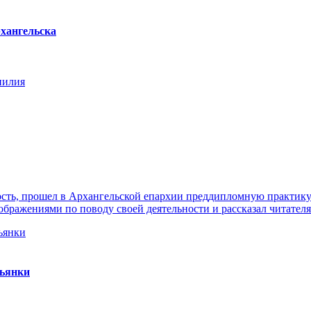
хангельска
нилия
ть, прошел в Архангельской епархии преддипломную практику. 
ражениями по поводу своей деятельности и рассказал читателя
пьянки