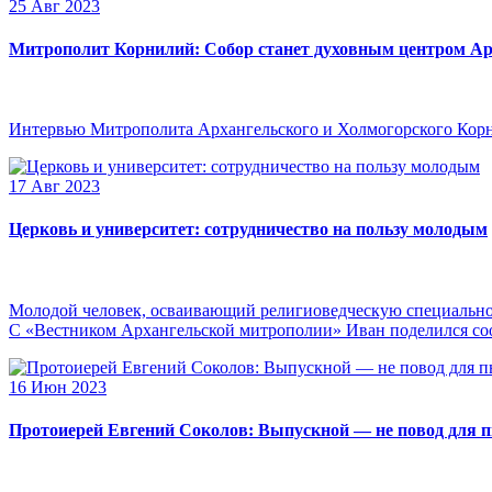
25 Авг 2023
Митрополит Корнилий: Собор станет духовным центром Ар
Интервью Митрополита Архангельского и Холмогорского Кор
17 Авг 2023
Церковь и университет: сотрудничество на пользу молодым
Молодой человек, осваивающий религиоведческую специальнос
С «Вестником Архангельской митрополии» Иван поделился сооб
16 Июн 2023
Протоиерей Евгений Соколов: Выпускной — не повод для 