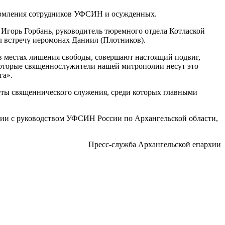
ормления сотрудников УФСИН и осужденных.
горь Горбань, руководитель тюремного отдела Котлаской
л встречу иеромонах Даниил (Плотников).
 местах лишения свободы, совершают настоящий подвиг, —
которые священнослужители нашей митрополии несут это
га».
ты священнического служения, среди которых главными
ии с руководством УФСИН России по Архангельской области,
Пресс-служба Архангельской епархии