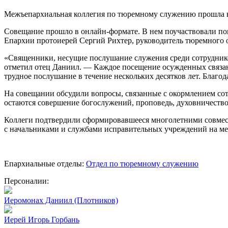
Межъепархиальная коллегия по тюремному служению прошла в
Совещание прошло в онлайн-формате. В нем поучаствовали п
Епархии протоиерей Сергий Рихтер, руководитель тюремного 
«Священники, несущие послушание служения среди сотрудник
отметил отец Даниил. — Каждое посещение осужденных связа
трудное послушание в течение нескольких десятков лет. Благо
На совещании обсудили вопросы, связанные с окормлением с
остаются совершение богослужений, проповедь, духовничество
Коллеги подтвердили сформировавшееся многолетними совмес
с начальниками и службами исправительных учреждений на ме
Епархиальные отделы:
Отдел по тюремному служению
Персоналии:
Иеромонах Даниил (Плотников)
Иерей Игорь Горбань