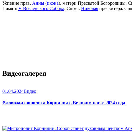
Успение прав.
Анны
(
икона
), матери Пресвятой Богородицы. С
Память
V Вселенского Собора
. Сщмч.
Николая
пресвитера. Сщ
Видеогалерея
01.04.2024
Видео
Слово митрополита Корнилия о Великом посте 2024 года
Все видео