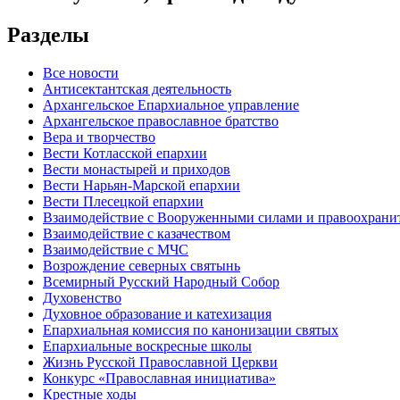
Разделы
Все новости
Антисектантская деятельность
Архангельское Епархиальное управление
Архангельское православное братство
Вера и творчество
Вести Котласской епархии
Вести монастырей и приходов
Вести Нарьян-Марской епархии
Вести Плесецкой епархии
Взаимодействие с Вооруженными силами и правоохран
Взаимодействие с казачеством
Взаимодействие с МЧС
Возрождение северных святынь
Всемирный Русский Народный Собор
Духовенство
Духовное образование и катехизация
Епархиальная комиссия по канонизации святых
Епархиальные воскресные школы
Жизнь Русской Православной Церкви
Конкурс «Православная инициатива»
Крестные ходы