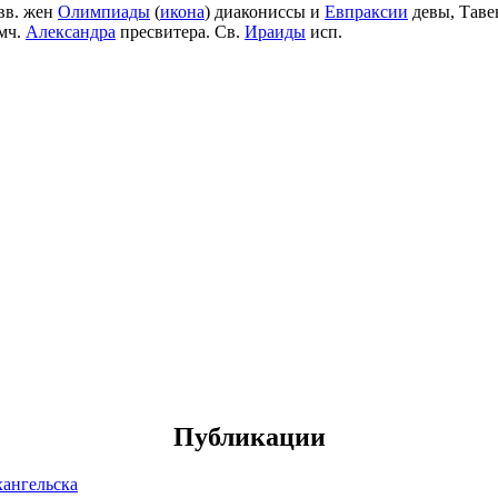
вв. жен
Олимпиады
(
икона
) диакониссы и
Евпраксии
девы, Таве
мч.
Александра
пресвитера. Св.
Ираиды
исп.
Публикации