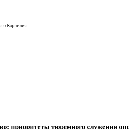
ого Корнилия
тво: приоритеты тюремного служения оп