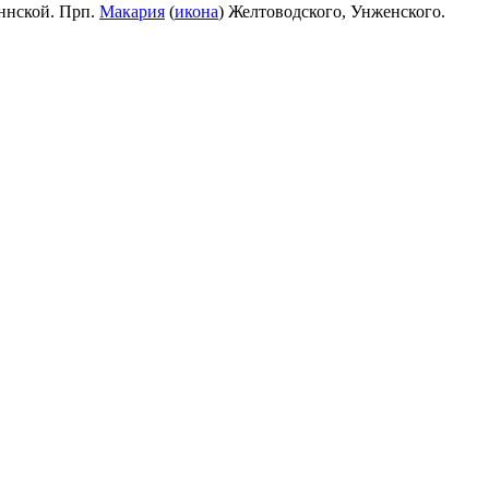
ннской. Прп.
Макария
(
икона
) Желтоводского, Унженского.