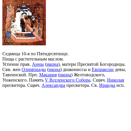
Седмица 10-я по Пятидесятнице.
Пища с растительным маслом.
Успение прав.
Анны
(
икона
), матери Пресвятой Богородицы.
Свв. жен
Олимпиады
(
икона
) диакониссы и
Евпраксии
девы,
Тавеннской. Прп.
Макария
(
икона
) Желтоводского,
Унженского. Память
V Вселенского Собора
. Сщмч.
Николая
пресвитера. Сщмч.
Александра
пресвитера. Св.
Ираиды
исп.