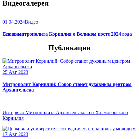
Видеогалерея
01.04.2024
Видео
Слово митрополита Корнилия о Великом посте 2024 года
Все видео
Публикации
25 Авг 2023
Митрополит Корнилий: Собор станет духовным центром
Архангельска
Интервью Митрополита Архангельского и Холмогорского
Корнилия
17 Авг 2023