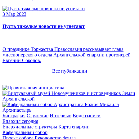
3 Мар 2023
Пусть тяжелые новости не угнетают
О празднике Торжества Православия рассказывает глава
миссионерского отдела Архангельской епархии протоиерей
Евгений Соколов.
Все публикации
Архипастырь
Биография
Служение
Интервью
Видеозаписи
Епархия сегодня
Епархиальные структуры
Карта епархии
Кафедральный собор
Проект собора
Руководство фонда