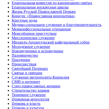
Епархиальная комиссия по канонизации святых
Епархиальные воскресные школы
Жизнь Русской Православной Церкви
Конкурс «Православная инициатива»
Крестные ходы
Медико-социальное служение и благотворительность
Межконфессиональные отношения
Межсоборное присутствие
Миссионерское служение
Михаило-Архангельский кафедральный собор
Молодежное служение
Новомученики и исповедники
Паломничество
Праздники
Происшествия
Святейший Патриарх
Святые и святыни
Служение митрополита Корнилия
СМИ и интернет
Союз православных женщин
Строительство храмов
Тюремное служение
Церковная археология
Церковь и власть
Церковь и культура