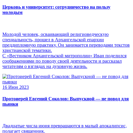
Церковь и университет: сотрудничество на пользу
молодым
Молодой человек, осваивающий религиоведческую
специальность, прошел в Архангельской епархии
преддипломную практику. Он занимается переводами текстов
христианской тематики.
С «Вестником Архангельской митрополии» Иван поделился
соображениями по поводу своей деятельности и рассказал
читателям о взглядах на духовную жизнь.
16 Июн 2023
Протоиерей Евгений Соколов: Выпускной — не повод для
пьянки
Двадцатые числа июня превращаются в малый апокалипсис,
полагает священник.