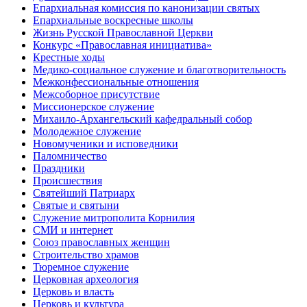
Епархиальная комиссия по канонизации святых
Епархиальные воскресные школы
Жизнь Русской Православной Церкви
Конкурс «Православная инициатива»
Крестные ходы
Медико-социальное служение и благотворительность
Межконфессиональные отношения
Межсоборное присутствие
Миссионерское служение
Михаило-Архангельский кафедральный собор
Молодежное служение
Новомученики и исповедники
Паломничество
Праздники
Происшествия
Святейший Патриарх
Святые и святыни
Служение митрополита Корнилия
СМИ и интернет
Союз православных женщин
Строительство храмов
Тюремное служение
Церковная археология
Церковь и власть
Церковь и культура