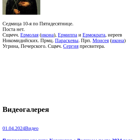
Седмица 10-я по Пятидесятнице.
Поста нет.
Сщмчч.
Ермолая
(
икона
),
Ермиппа
и
Ермократа
, иереев
Никомидийских. Прмц.
Параскевы
. Прп.
Моисея
(
икона
)
Угрина, Печерского. Сщмч.
Сергия
пресвитера.
Видеогалерея
01.04.2024
Видео