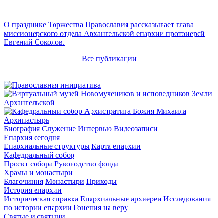
О празднике Торжества Православия рассказывает глава
миссионерского отдела Архангельской епархии протоиерей
Евгений Соколов.
Все публикации
Архипастырь
Биография
Служение
Интервью
Видеозаписи
Епархия сегодня
Епархиальные структуры
Карта епархии
Кафедральный собор
Проект собора
Руководство фонда
Храмы и монастыри
Благочиния
Монастыри
Приходы
История епархии
Историческая справка
Епархиальные архиереи
Исследования
по истории епархии
Гонения на веру
Святые и святыни