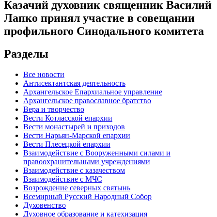
Казачий духовник священник Василий
Лапко принял участие в совещании
профильного Синодального комитета
Разделы
Все новости
Антисектантская деятельность
Архангельское Епархиальное управление
Архангельское православное братство
Вера и творчество
Вести Котласской епархии
Вести монастырей и приходов
Вести Нарьян-Марской епархии
Вести Плесецкой епархии
Взаимодействие с Вооруженными силами и
правоохранительными учреждениями
Взаимодействие с казачеством
Взаимодействие с МЧС
Возрождение северных святынь
Всемирный Русский Народный Собор
Духовенство
Духовное образование и катехизация