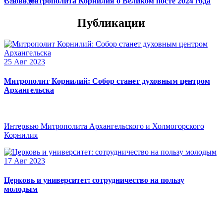
Слово митрополита Корнилия о Великом посте 2024 года
Все видео
Публикации
25 Авг 2023
Митрополит Корнилий: Собор станет духовным центром
Архангельска
Интервью Митрополита Архангельского и Холмогорского
Корнилия
17 Авг 2023
Церковь и университет: сотрудничество на пользу
молодым