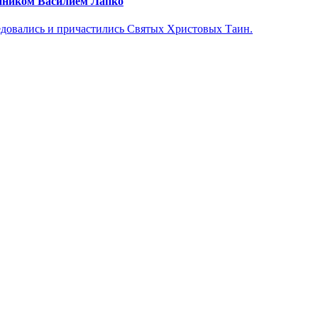
енником Василием Лапко
едовались и причастились Святых Христовых Таин.