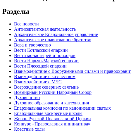
Разделы
Все новости
Антисектантская деятельность
Архангельское Епархиальное управление
Архангельское православное братство
Вера и творчество
Вести Котласской епархии
Вести монастырей и приходов
Вести Нарьян-Марской епархии
Вести Плесецкой епархии
Взаимодействие с Вооруженными силами и правоохран
Взаимодействие с казачеством
Взаимодействие с МЧС
Возрождение северных святынь
Всемирный Русский Народный Собор
Духовенство
Духовное образование и катехизация
Епархиальная комиссия по канонизации святых
Епархиальные воскресные школы
Жизнь Русской Православной Церкви
Конкурс «Православная инициатива»
Крестные ходы