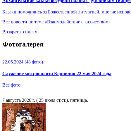
Архангельские казаки обсудили планы с духовником свящ
Казаки помолились за Божественной литургией, многие испов
Все новости по теме «Взаимодействие с казачеством»
Возврат к списку
Фотогалерея
22.05.2024
(48 фото)
Служение митрополита Корнилия 22 мая 2024 года
Все фото
7 августа 2026 г. ( 25 июля ст.ст.), пятница.