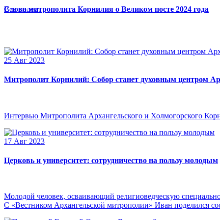
Слово митрополита Корнилия о Великом посте 2024 года
Все видео
25 Авг 2023
Митрополит Корнилий: Собор станет духовным центром Ар
Интервью Митрополита Архангельского и Холмогорского Кор
17 Авг 2023
Церковь и университет: сотрудничество на пользу молодым
Молодой человек, осваивающий религиоведческую специальнос
С «Вестником Архангельской митрополии» Иван поделился сооб