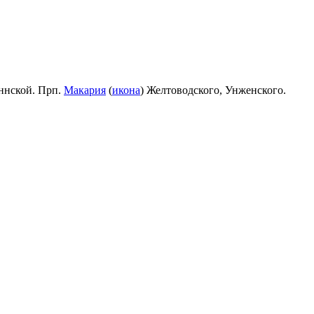
ннской. Прп.
Макария
(
икона
) Желтоводского, Унженского.