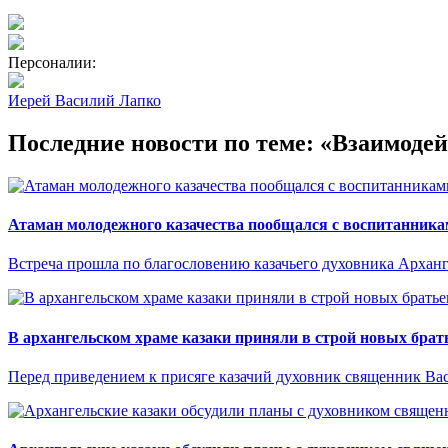
Персоналии:
Иерей Василий Лапко
Последние новости по теме: «Взаимодей
Атаман молодежного казачества пообщался с воспитанник
Встреча прошла по благословению казачьего духовника Архан
В архангельском храме казаки приняли в строй новых брат
Перед приведением к присяге казачий духовник священник Ва