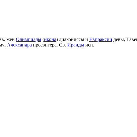
вв. жен
Олимпиады
(
икона
) диакониссы и
Евпраксии
девы, Таве
мч.
Александра
пресвитера. Св.
Ираиды
исп.