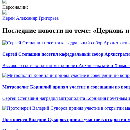
Персоналии:
Иерей Александр Григорьев
Последние новости по теме: «Церковь и
Сергей Степашин посетил кафедральный собор Архистрати
Высокого гостя встретил митрополит Архангельский и Холмо
Митрополит Корнилий принял участие в совещании по вопр
Сергей Степашин наградил митрополита Корнилия почетным 
Протоиерей Валерий Суворов принял участие в открытии м