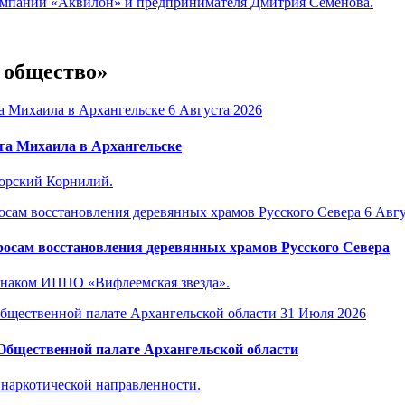
компаний «Аквилон» и предпринимателя Дмитрия Семенова.
и общество»
6 Августа 2026
га Михаила в Архангельске
горский Корнилий.
6 Авгу
осам восстановления деревянных храмов Русского Севера
знаком ИППО «Вифлеемская звезда».
31 Июля 2026
 Общественной палате Архангельской области
инаркотической направленности.