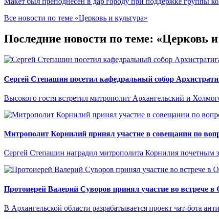
Макет был преподнесен в дар городу при поддержке группы 
Все новости по теме «Церковь и культура»
Последние новости по теме: «Церковь 
Сергей Степашин посетил кафедральный собор Архистрати
Высокого гостя встретил митрополит Архангельский и Холмо
Митрополит Корнилий принял участие в совещании по вопр
Сергей Степашин наградил митрополита Корнилия почетным 
Протоиерей Валерий Суворов принял участие во встрече в
В Архангельской области разрабатывается проект чат-бота ант