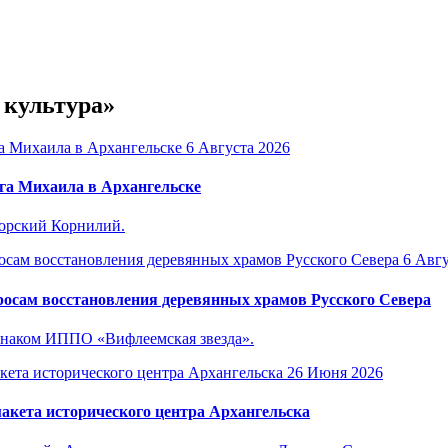
 культура»
6 Августа 2026
га Михаила в Архангельске
горский Корнилий.
6 Авгу
осам восстановления деревянных храмов Русского Севера
знаком ИППО «Вифлеемская звезда».
26 Июня 2026
акета исторического центра Архангельска