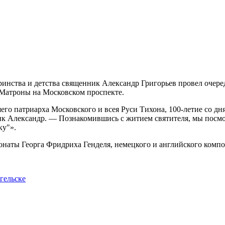
ринства и детства священник Александр Григорьев провел очер
 Матроны на Московском проспекте.
о патриарха Московского и всея Руси Тихона, 100-летие со дня
к Александр. — Познакомившись с житием святителя, мы посм
ку"».
наты Георга Фридриха Генделя, немецкого и английского компо
гельске