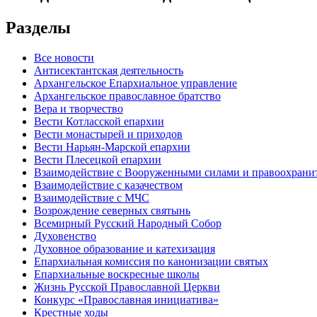
Разделы
Все новости
Антисектантская деятельность
Архангельское Епархиальное управление
Архангельское православное братство
Вера и творчество
Вести Котласской епархии
Вести монастырей и приходов
Вести Нарьян-Марской епархии
Вести Плесецкой епархии
Взаимодействие с Вооруженными силами и правоохран
Взаимодействие с казачеством
Взаимодействие с МЧС
Возрождение северных святынь
Всемирный Русский Народный Собор
Духовенство
Духовное образование и катехизация
Епархиальная комиссия по канонизации святых
Епархиальные воскресные школы
Жизнь Русской Православной Церкви
Конкурс «Православная инициатива»
Крестные ходы