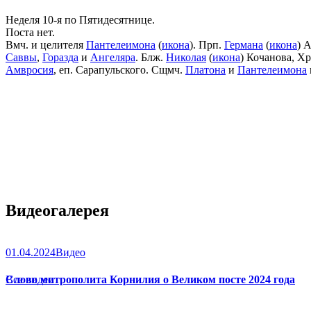
Неделя 10-я по Пятидесятнице.
Поста нет.
Вмч. и целителя
Пантелеимона
(
икона
). Прп.
Германа
(
икона
) 
Саввы
,
Горазда
и
Ангеляра
. Блж.
Николая
(
икона
) Кочанова, Х
Амвросия
, еп. Сарапульского. Сщмч.
Платона
и
Пантелеимона
Видеогалерея
01.04.2024
Видео
Слово митрополита Корнилия о Великом посте 2024 года
Все видео