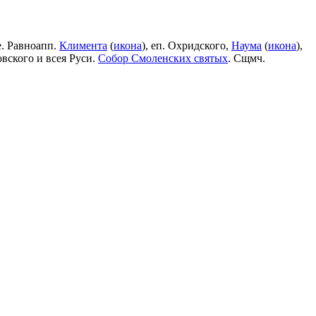
е. Равноапп.
Климента
(
икона
), еп. Охридского,
Наума
(
икона
),
овского и всея Руси.
Собор Смоленских святых
. Сщмч.