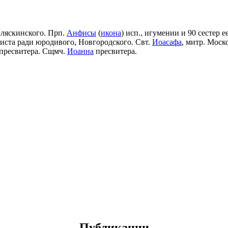
Аляскинского. Прп.
Анфисы
(
икона
) исп., игумении и 90 сестер е
риста ради юродивого, Новгородского. Свт.
Иоасафа
, митр. Моск
пресвитера. Сщмч.
Иоанна
пресвитера.
Публикации