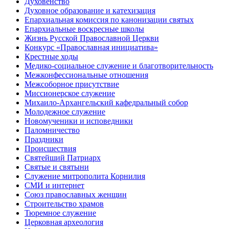
Духовенство
Духовное образование и катехизация
Епархиальная комиссия по канонизации святых
Епархиальные воскресные школы
Жизнь Русской Православной Церкви
Конкурс «Православная инициатива»
Крестные ходы
Медико-социальное служение и благотворительность
Межконфессиональные отношения
Межсоборное присутствие
Миссионерское служение
Михаило-Архангельский кафедральный собор
Молодежное служение
Новомученики и исповедники
Паломничество
Праздники
Происшествия
Святейший Патриарх
Святые и святыни
Служение митрополита Корнилия
СМИ и интернет
Союз православных женщин
Строительство храмов
Тюремное служение
Церковная археология