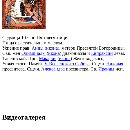
Седмица 10-я по Пятидесятнице.
Пища с растительным маслом.
Успение прав.
Анны
(
икона
), матери Пресвятой Богородицы.
Свв. жен
Олимпиады
(
икона
) диакониссы и
Евпраксии
девы,
Тавеннской. Прп.
Макария
(
икона
) Желтоводского,
Унженского. Память
V Вселенского Собора
. Сщмч.
Николая
пресвитера. Сщмч.
Александра
пресвитера. Св.
Ираиды
исп.
Видеогалерея