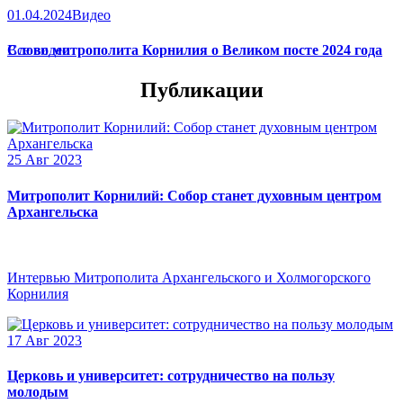
01.04.2024
Видео
Слово митрополита Корнилия о Великом посте 2024 года
Все видео
Публикации
25 Авг 2023
Митрополит Корнилий: Собор станет духовным центром
Архангельска
Интервью Митрополита Архангельского и Холмогорского
Корнилия
17 Авг 2023
Церковь и университет: сотрудничество на пользу
молодым