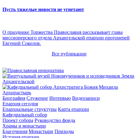
Пусть тяжелые новости не угнетают
О празднике Торжества Православия рассказывает глава
миссионерского отдела Архангельской епархии протоиерей
Евгений Соколов.
Все публикации
Архипастырь
Биография
Служение
Интервью
Видеозаписи
Епархия сегодня
Епархиальные структуры
Карта епархии
Кафедральный собор
Проект собора
Руководство фонда
Храмы и монастыри
Благочиния
Монастыри
Приходы
История епархии