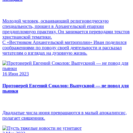
Молодой человек, осваивающий религиоведческую
специальность, прошел в Архангельской епархии
преддипломную практику. Он занимается переводами текстов
христианской тематики.
С «Вестником Архангельской митрополии» Иван поделился
соображениями по поводу своей деятельности и рассказал
читателям о взглядах на духовную жизнь.
16 Июн 2023
Протоиерей Евгений Соколов: Выпускной — не повод для
пьянки
Двадцатые числа июня превращаются в малый апокалипсис,
полагает священник.