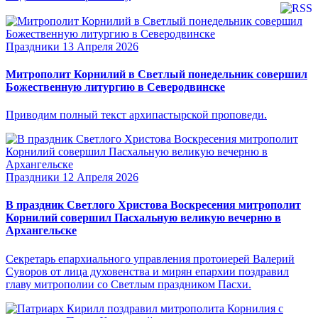
Праздники
13 Апреля 2026
Митрополит Корнилий в Светлый понедельник совершил
Божественную литургию в Северодвинске
Приводим полный текст архипастырской проповеди.
Праздники
12 Апреля 2026
В праздник Светлого Христова Воскресения митрополит
Корнилий совершил Пасхальную великую вечерню в
Архангельске
Секретарь епархиального управления протоиерей Валерий
Суворов от лица духовенства и мирян епархии поздравил
главу митрополии со Светлым праздником Пасхи.