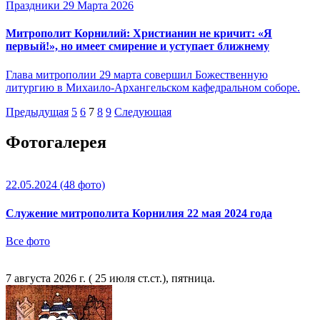
Праздники
29 Марта 2026
Митрополит Корнилий: Христианин не кричит: «Я
первый!», но имеет смирение и уступает ближнему
Глава митрополии 29 марта совершил Божественную
литургию в Михаило-Архангельском кафедральном соборе.
Предыдущая
5
6
7
8
9
Следующая
Фотогалерея
22.05.2024
(48 фото)
Служение митрополита Корнилия 22 мая 2024 года
Все фото
7 августа 2026 г. ( 25 июля ст.ст.), пятница.