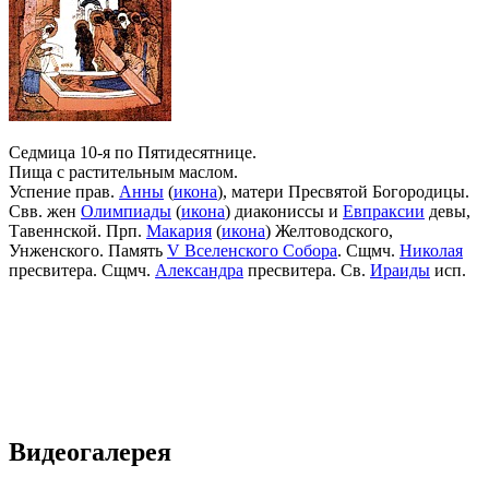
Седмица 10-я по Пятидесятнице.
Пища с растительным маслом.
Успение прав.
Анны
(
икона
), матери Пресвятой Богородицы.
Свв. жен
Олимпиады
(
икона
) диакониссы и
Евпраксии
девы,
Тавеннской. Прп.
Макария
(
икона
) Желтоводского,
Унженского. Память
V Вселенского Собора
. Сщмч.
Николая
пресвитера. Сщмч.
Александра
пресвитера. Св.
Ираиды
исп.
Видеогалерея