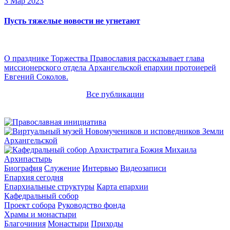
3 Мар 2023
Пусть тяжелые новости не угнетают
О празднике Торжества Православия рассказывает глава
миссионерского отдела Архангельской епархии протоиерей
Евгений Соколов.
Все публикации
Архипастырь
Биография
Служение
Интервью
Видеозаписи
Епархия сегодня
Епархиальные структуры
Карта епархии
Кафедральный собор
Проект собора
Руководство фонда
Храмы и монастыри
Благочиния
Монастыри
Приходы