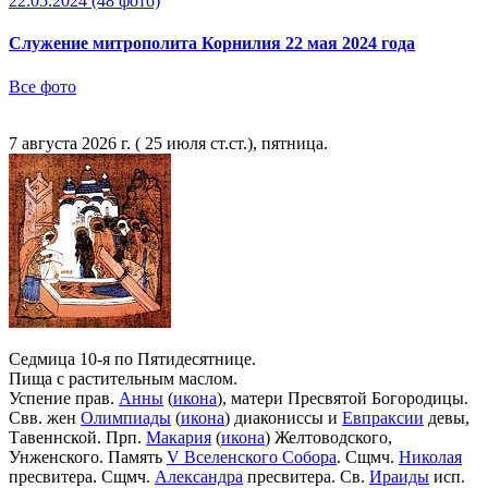
22.05.2024
(48 фото)
Служение митрополита Корнилия 22 мая 2024 года
Все фото
7 августа 2026 г. ( 25 июля ст.ст.), пятница.
Седмица 10-я по Пятидесятнице.
Пища с растительным маслом.
Успение прав.
Анны
(
икона
), матери Пресвятой Богородицы.
Свв. жен
Олимпиады
(
икона
) диакониссы и
Евпраксии
девы,
Тавеннской. Прп.
Макария
(
икона
) Желтоводского,
Унженского. Память
V Вселенского Собора
. Сщмч.
Николая
пресвитера. Сщмч.
Александра
пресвитера. Св.
Ираиды
исп.