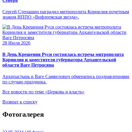
Севера
Сергей Степашин наградил митрополита Корнилия почетным
знаком ИППО «Вифлеемская звезда».
28 Июля 2026
В День Крещения Руси состоялась встреча митрополита
Корнилия и заместителя губернатора Архангельской
области Ваге Петросяна
Архипастырь и Ваге Самвелович обменялись поздравлениями
по случаю праздника.
Все новости по теме «Церковь и власть»
Возврат к списку
Фотогалерея