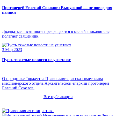
Протоиерей Евгений Соколов: Выпускной — не повод для
пьянки
Двадцатые числа июня превращаются в малый апокалипсис,
полагает священник.
3 Мар 2023
Пусть тяжелые новости не угнетают
О празднике Торжества Православия рассказывает глава
миссионерского отдела Архангельской епархии протоиерей
Евгений Соколов.
Все публикации