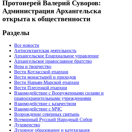
Протоиерей Валерий Суворов:
Администрация Архангельска
открыта к общественности
Разделы
Все новости
Антисектантская деятельность
Архангельское Епархиальное управление
Архангельское православное братство
Вера и творчество
Вести Котласской епархии
Вести монастырей и приходов
Вести Нарьян-Марской епархии
Вести Плесецкой епархии
Взаимодействие с Вооруженными силами и
правоохранительными учреждениями
Взаимодействие с казачеством
Взаимодействие с МЧС
Возрождение северных святынь
Всемирный Русский Народный Собор
Духовенство
Духовное образование и катехизация