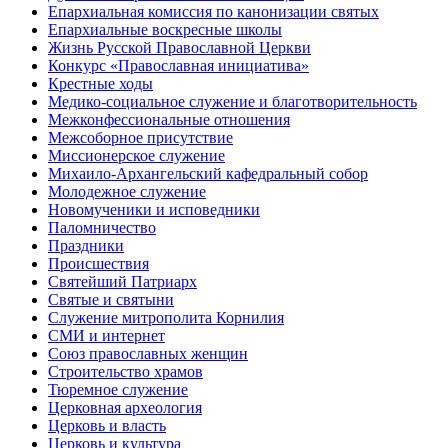
Епархиальная комиссия по канонизации святых
Епархиальные воскресные школы
Жизнь Русской Православной Церкви
Конкурс «Православная инициатива»
Крестные ходы
Медико-социальное служение и благотворительность
Межконфессиональные отношения
Межсоборное присутствие
Миссионерское служение
Михаило-Архангельский кафедральный собор
Молодежное служение
Новомученики и исповедники
Паломничество
Праздники
Происшествия
Святейший Патриарх
Святые и святыни
Служение митрополита Корнилия
СМИ и интернет
Союз православных женщин
Строительство храмов
Тюремное служение
Церковная археология
Церковь и власть
Церковь и культура