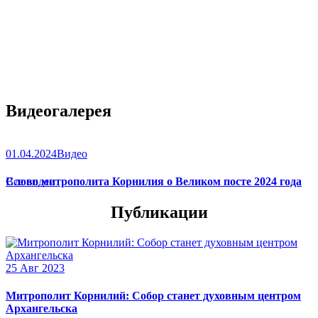
Видеогалерея
01.04.2024
Видео
Слово митрополита Корнилия о Великом посте 2024 года
Все видео
Публикации
25 Авг 2023
Митрополит Корнилий: Собор станет духовным центром
Архангельска