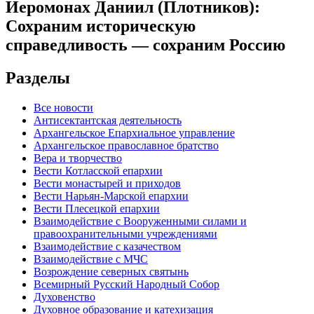
Иеромонах Даниил (Плотников):
Сохраним историческую
справедливость — сохраним Россию
Разделы
Все новости
Антисектантская деятельность
Архангельское Епархиальное управление
Архангельское православное братство
Вера и творчество
Вести Котласской епархии
Вести монастырей и приходов
Вести Нарьян-Марской епархии
Вести Плесецкой епархии
Взаимодействие с Вооруженными силами и
правоохранительными учреждениями
Взаимодействие с казачеством
Взаимодействие с МЧС
Возрождение северных святынь
Всемирный Русский Народный Собор
Духовенство
Духовное образование и катехизация