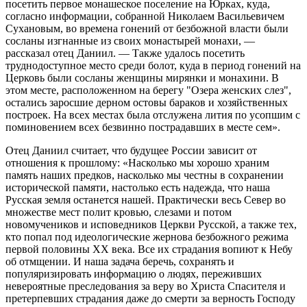
посетить первое монашеское поселение на Юрках, куда,
согласно информации, собранной Николаем Васильевичем
Сухановым, во времена гонений от безбожной власти были
сосланы изгнанные из своих монастырей монахи, —
рассказал отец Даниил. — Также удалось посетить
труднодоступное место среди болот, куда в период гонений на
Церковь были сосланы женщины мирянки и монахини. В
этом месте, расположенном на берегу "Озера женских слез",
остались заросшие дерном остовы бараков и хозяйственных
построек. На всех местах была отслужена лития по усопшим с
поминовением всех безвинно пострадавших в месте сем».
Отец Даниил считает, что будущее России зависит от
отношения к прошлому: «Насколько мы хорошо храним
память наших предков, насколько мы честны в сохранении
исторической памяти, настолько есть надежда, что наша
Русская земля останется нашей. Практически весь Север во
множестве мест полит кровью, слезами и потом
новомучеников и исповедников Церкви Русской, а также тех,
кто попал под идеологические жернова безбожного режима
первой половины ХХ века. Все их страдания вопиют к Небу
об отмщении. И наша задача беречь, сохранять и
популяризировать информацию о людях, переживших
невероятные преследования за веру во Христа Спасителя и
претерпевших страдания даже до смерти за верность Господу