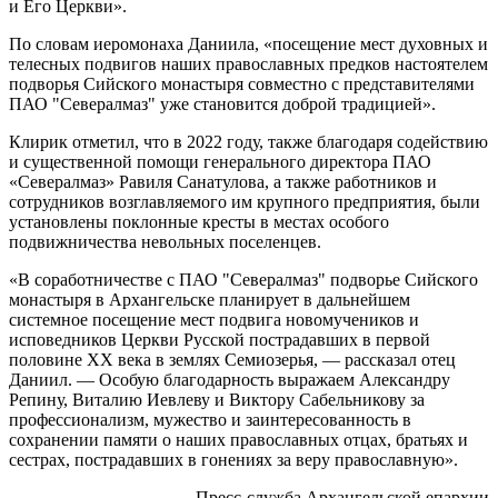
и Его Церкви».
По словам иеромонаха Даниила, «посещение мест духовных и
телесных подвигов наших православных предков настоятелем
подворья Сийского монастыря совместно с представителями
ПАО "Севералмаз" уже становится доброй традицией».
Клирик отметил, что в 2022 году, также благодаря содействию
и существенной помощи генерального директора ПАО
«Севералмаз» Равиля Санатулова, а также работников и
сотрудников возглавляемого им крупного предприятия, были
установлены поклонные кресты в местах особого
подвижничества невольных поселенцев.
«В соработничестве с ПАО "Севералмаз" подворье Сийского
монастыря в Архангельске планирует в дальнейшем
системное посещение мест подвига новомучеников и
исповедников Церкви Русской пострадавших в первой
половине ХХ века в землях Семиозерья, — рассказал отец
Даниил. — Особую благодарность выражаем Александру
Репину, Виталию Иевлеву и Виктору Сабельникову за
профессионализм, мужество и заинтересованность в
сохранении памяти о наших православных отцах, братьях и
сестрах, пострадавших в гонениях за веру православную».
Пресс-служба Архангельской епархии