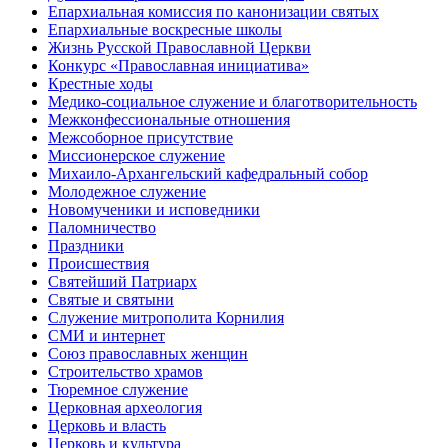
Епархиальная комиссия по канонизации святых
Епархиальные воскресные школы
Жизнь Русской Православной Церкви
Конкурс «Православная инициатива»
Крестные ходы
Медико-социальное служение и благотворительность
Межконфессиональные отношения
Межсоборное присутствие
Миссионерское служение
Михаило-Архангельский кафедральный собор
Молодежное служение
Новомученики и исповедники
Паломничество
Праздники
Происшествия
Святейший Патриарх
Святые и святыни
Служение митрополита Корнилия
СМИ и интернет
Союз православных женщин
Строительство храмов
Тюремное служение
Церковная археология
Церковь и власть
Церковь и культура