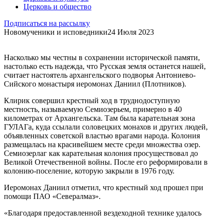
Церковь и общество
Подписаться на рассылку
Новомученики и исповедники
24 Июля 2023
Насколько мы честны в сохранении исторической памяти,
настолько есть надежда, что Русская земля останется нашей,
считает настоятель архангельского подворья Антониево-
Сийского монастыря иеромонах Даниил (Плотников).
Клирик совершил крестный ход в труднодоступную
местность, называемую Семиозерьем, примерно в 40
километрах от Архангельска. Там была карательная зона
ГУЛАГа, куда ссылали соловецких монахов и других людей,
объявленных советской властью врагами народа. Колония
размещалась на красивейшем месте среди множества озер.
Семиозерлаг как карательная колония просуществовал до
Великой Отечественной войны. После его реформировали в
колонию-поселение, которую закрыли в 1976 году.
Иеромонах Даниил отметил, что крестный ход прошел при
помощи ПАО «Севералмаз».
«Благодаря предоставленной вездеходной технике удалось