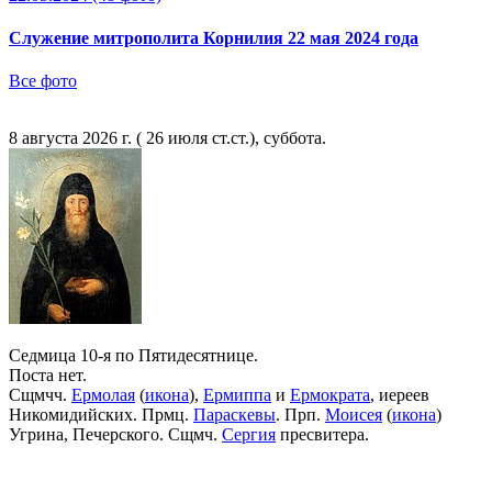
Служение митрополита Корнилия 22 мая 2024 года
Все фото
8 августа 2026 г. ( 26 июля ст.ст.), суббота.
Седмица 10-я по Пятидесятнице.
Поста нет.
Сщмчч.
Ермолая
(
икона
),
Ермиппа
и
Ермократа
, иереев
Никомидийских. Прмц.
Параскевы
. Прп.
Моисея
(
икона
)
Угрина, Печерского. Сщмч.
Сергия
пресвитера.