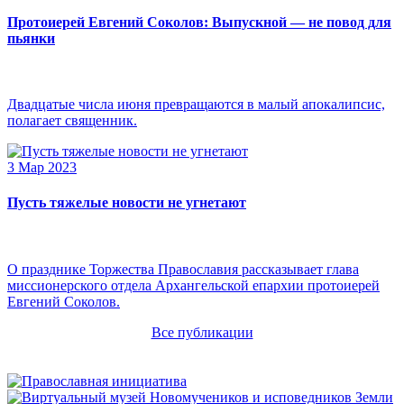
Протоиерей Евгений Соколов: Выпускной — не повод для
пьянки
Двадцатые числа июня превращаются в малый апокалипсис,
полагает священник.
3 Мар 2023
Пусть тяжелые новости не угнетают
О празднике Торжества Православия рассказывает глава
миссионерского отдела Архангельской епархии протоиерей
Евгений Соколов.
Все публикации