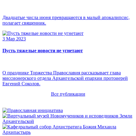
Двадцатые числа июня превращаются в малый апокалипсис,
полагает священник.
3 Мар 2023
Пусть тяжелые новости не угнетают
О празднике Торжества Православия рассказывает глава
миссионерского отдела Архангельской епархии протоиерей
Евгений Соколов.
Все публикации
Архипастырь