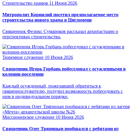
Строительство храмов
11 Июня 2026
Митрополит Корнилий посетил предполагаемое место
строительства нового храма в Цигломени
Священник Феликс Сумароков рассказал архипастырю о
перспективах строительства.
Тюремное служение
10 Июня 2026
Священник Игорь Горбань побеседовал с осужденными в
колонии-поселении
Каждый осужденный, пожелавший обратиться к
священнослужителю, получил возможность побеседовать с
ним в индивидуальном порядке.
Миссионерское служение
10 Июня 2026
Священник Олег Тряпицын пообщался с ребятами из