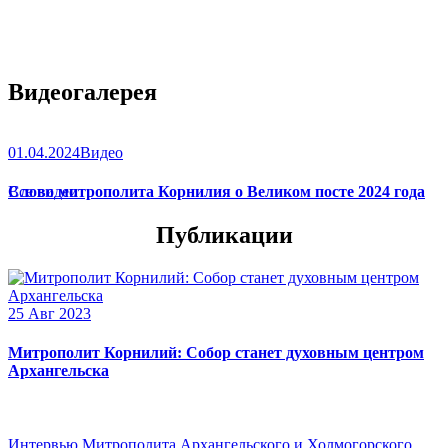
Видеогалерея
01.04.2024
Видео
Слово митрополита Корнилия о Великом посте 2024 года
Все видео
Публикации
25 Авг 2023
Митрополит Корнилий: Собор станет духовным центром
Архангельска
Интервью Митрополита Архангельского и Холмогорского