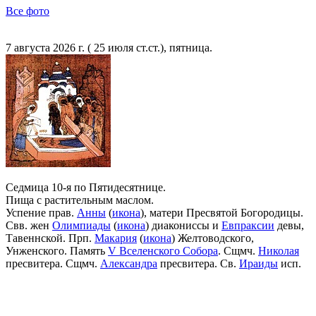
Все фото
7 августа 2026 г. ( 25 июля ст.ст.), пятница.
Седмица 10-я по Пятидесятнице.
Пища с растительным маслом.
Успение прав.
Анны
(
икона
), матери Пресвятой Богородицы.
Свв. жен
Олимпиады
(
икона
) диакониссы и
Евпраксии
девы,
Тавеннской. Прп.
Макария
(
икона
) Желтоводского,
Унженского. Память
V Вселенского Собора
. Сщмч.
Николая
пресвитера. Сщмч.
Александра
пресвитера. Св.
Ираиды
исп.