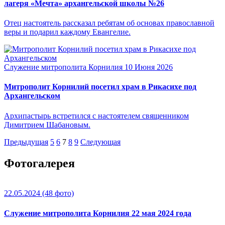
лагеря «Мечта» архангельской школы №26
Отец настоятель рассказал ребятам об основах православной
веры и подарил каждому Евангелие.
Служение митрополита Корнилия
10 Июня 2026
Митрополит Корнилий посетил храм в Рикасихе под
Архангельском
Архипастырь встретился с настоятелем священником
Димитрием Шабановым.
Предыдущая
5
6
7
8
9
Следующая
Фотогалерея
22.05.2024
(48 фото)
Служение митрополита Корнилия 22 мая 2024 года