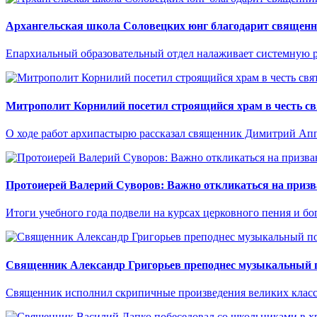
Архангельская школа Соловецких юнг благодарит священн
Епархиальный образовательный отдел налаживает системную р
Митрополит Корнилий посетил строящийся храм в честь с
О ходе работ архипастырю рассказал священник Димитрий Ап
Протоиерей Валерий Суворов: Важно откликаться на приз
Итоги учебного года подвели на курсах церковного пения и бо
Священник Александр Григорьев преподнес музыкальный п
Священник исполнил скрипичные произведения великих класс