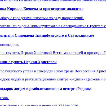
ика Кирилла Кочнева за просвещение молодежи
аботу с городскими школами по ряду направлений.
Строительс
вятителя Спиридона Тримифунтского в Северодвинске
полинариев.
Вести монастырей и приходов
2
вание служить Церкви Христовой
гослужебного устава в северодвинском храме Воскресения Христ
Церковь и 
одарок людям в реабилитационном центре «Родник»
иков.
Вести монастырей и приходов
27 Мая 2026