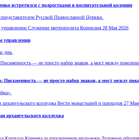
нко встретился с подростками в воспитательной колонии
 представителем Русской Православной Церкви.
Служение митрополита Корнилия
28 Мая 2026
м управлении
и дня.
 Письменность — не просто набор знаков, а мост между пок
йка».
Вести монастырей и приходов
27 Мая
ми архангельского колледжа
Духовное образов