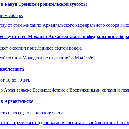
 в канун Троицкой родительской субботы
ном соборе.
Мих
ству от стен Михаило-Архангельского кафедрального собор
кет окропил призывников святой водой.
Молодежное служение
28 Мая 2026
деоблогинга
т 18 до 40 лет.
Взаимодействие с Вооруженными силами и пр
 в Архангельске
тва, посещают воинские части.
Тюрем