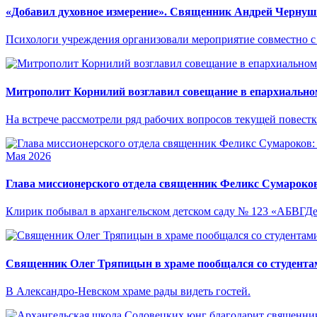
«Добавил духовное измерение». Священник Андрей Чернуше
Психологи учреждения организовали мероприятие совместно с
Митрополит Корнилий возглавил совещание в епархиально
На встрече рассмотрели ряд рабочих вопросов текущей повестк
Мая 2026
Глава миссионерского отдела священник Феликс Сумароков:
Клирик побывал в архангельском детском саду № 123 «АБВГДе
Священник Олег Тряпицын в храме пообщался со студента
В Александро-Невском храме рады видеть гостей.