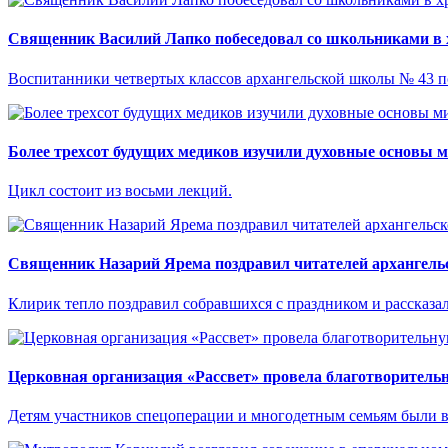
Священник Василий Лапко побеседовал со школьниками в 
Воспитанники четвертых классов архангельской школы № 43 по
Более трехсот будущих медиков изучили духовные основы 
Цикл состоит из восьми лекций.
Священник Назарий Ярема поздравил читателей архангельс
Клирик тепло поздравил собравшихся с праздником и рассказал
Церковная организация «Рассвет» провела благотворитель
Детям участников спецоперации и многодетным семьям были в