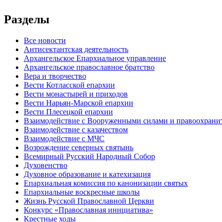
Разделы
Все новости
Антисектантская деятельность
Архангельское Епархиальное управление
Архангельское православное братство
Вера и творчество
Вести Котласской епархии
Вести монастырей и приходов
Вести Нарьян-Марской епархии
Вести Плесецкой епархии
Взаимодействие с Вооруженными силами и правоохран
Взаимодействие с казачеством
Взаимодействие с МЧС
Возрождение северных святынь
Всемирный Русский Народный Собор
Духовенство
Духовное образование и катехизация
Епархиальная комиссия по канонизации святых
Епархиальные воскресные школы
Жизнь Русской Православной Церкви
Конкурс «Православная инициатива»
Крестные ходы