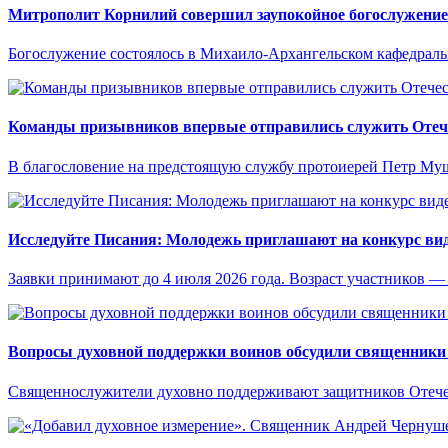
Митрополит Корнилий совершил заупокойное богослужение
Богослужение состоялось в Михаило-Архангельском кафедраль
Команды призывников впервые отправились служить Отече
В благословение на предстоящую службу протоиерей Петр Муш
Исследуйте Писания: Молодежь приглашают на конкурс ви
Заявки принимают до 4 июля 2026 года. Возраст участников — о
Вопросы духовной поддержки воинов обсудили священники
Священнослужители духовно поддерживают защитников Отечес