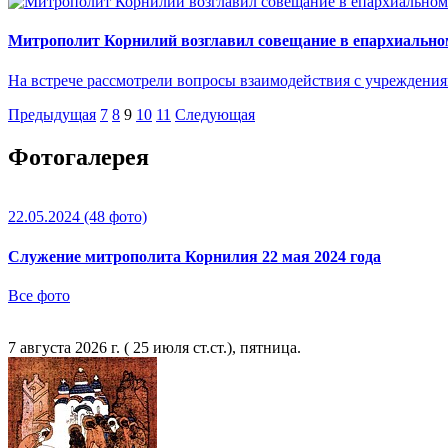
Митрополит Корнилий возглавил совещание в епархиально
На встрече рассмотрели вопросы взаимодействия с учреждени
Предыдущая
7
8
9
10
11
Следующая
Фотогалерея
22.05.2024
(48 фото)
Служение митрополита Корнилия 22 мая 2024 года
Все фото
7 августа 2026 г. ( 25 июля ст.ст.), пятница.