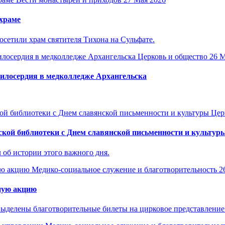
храме
сетили храм святителя Тихона на Сульфате.
Церковь и общество
26 М
милосердия в медколледже Архангельска
Цер
кой библиотеки с Днем славянской письменности и культур
 об истории этого важного дня.
Медико-социальное служение и благотворительность
2
ную акцию
ыделены благотворительные билеты на цирковое представление