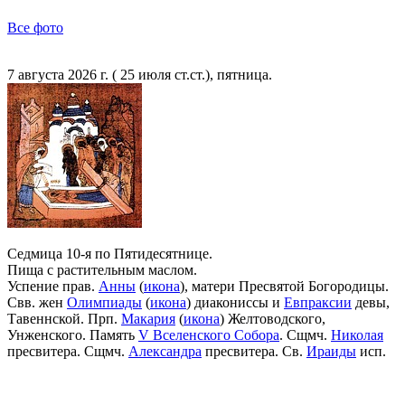
Все фото
7 августа 2026 г. ( 25 июля ст.ст.), пятница.
Седмица 10-я по Пятидесятнице.
Пища с растительным маслом.
Успение прав.
Анны
(
икона
), матери Пресвятой Богородицы.
Свв. жен
Олимпиады
(
икона
) диакониссы и
Евпраксии
девы,
Тавеннской. Прп.
Макария
(
икона
) Желтоводского,
Унженского. Память
V Вселенского Собора
. Сщмч.
Николая
пресвитера. Сщмч.
Александра
пресвитера. Св.
Ираиды
исп.