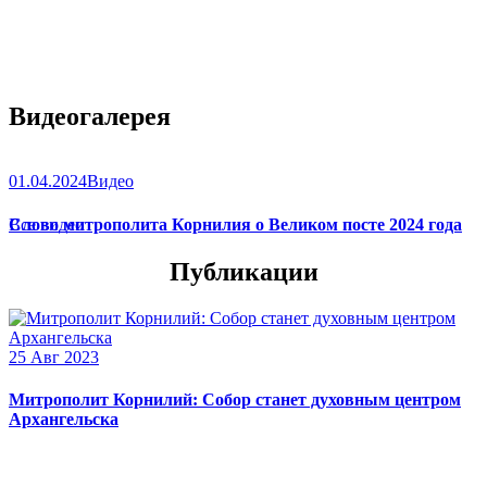
Видеогалерея
01.04.2024
Видео
Слово митрополита Корнилия о Великом посте 2024 года
Все видео
Публикации
25 Авг 2023
Митрополит Корнилий: Собор станет духовным центром
Архангельска