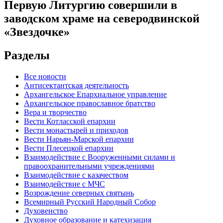
Первую Литургию совершили в
заводском храме на северодвинской
«Звездочке»
Разделы
Все новости
Антисектантская деятельность
Архангельское Епархиальное управление
Архангельское православное братство
Вера и творчество
Вести Котласской епархии
Вести монастырей и приходов
Вести Нарьян-Марской епархии
Вести Плесецкой епархии
Взаимодействие с Вооруженными силами и
правоохранительными учреждениями
Взаимодействие с казачеством
Взаимодействие с МЧС
Возрождение северных святынь
Всемирный Русский Народный Собор
Духовенство
Духовное образование и катехизация