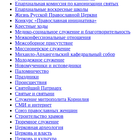
Епархиальная комиссия по канонизации святых
Епархиальные воскресные школы
Жизнь Русской Православной Церкви
Конкурс «Православная инициатива»
Крестные ходы
Медико-социальное служение и благотворительность
Межконфессиональные отношения
Межсоборное присутствие
Миссионерское служение
Михаило-Архангельский кафедральный собор
Молодежное служение
Новомученики и исповедники
Паломничество
Праздники
Происшествия
Святейший Патриарх
Святые и святыни
Служение митрополита Корнилия
СМИ и интернет
Союз православных женщин
Строительство храмов
Тюремное служение
Церковная археология
Церковь и власть
Церковь и культура