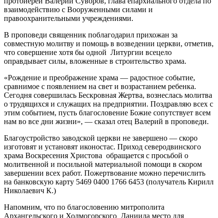
протоиерей Валерий Суворов, глава епархиального отдела по
взаимодействию с Вооруженными силами и
правоохранительными учреждениями.
В проповеди священник поблагодарил прихожан за
совместную молитву и помощь в возведении церкви, отметив,
что совершение хотя бы одной Литургии всецело
оправдывает силы, вложенные в строительство храма.
«Рождение и преображение храма — радостное событие,
сравнимое с появлением на свет и возрастанием ребенка.
Сегодня совершилась Бескровная Жертва, вознеслась молитва
о трудящихся и служащих на предприятии. Поздравляю всех с
этим событием, пусть благословение Божие сопутствует всем
нам во все дни жизни», — сказал отец Валерий в проповеди.
Благоустройство заводской церкви не завершено — скоро
изготовят и установят иконостас. Приход северодвинского
храма Воскресения Христова обращается с просьбой о
молитвенной и посильной материальной помощи в скором
завершении всех работ. Пожертвование можно перечислить
на банковскую карту 5469 0400 1766 6453 (получатель Кирилл
Николаевич К.)
Напомним, что по благословению митрополита
Архангельского и Холмогорского Даниила место для