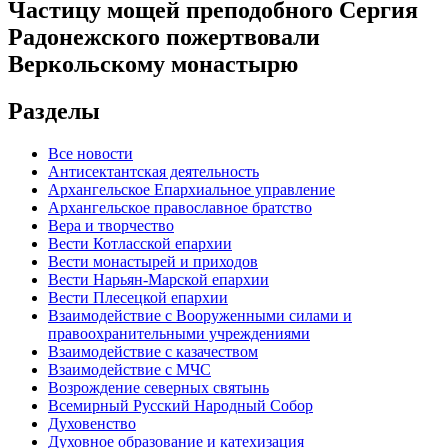
Частицу мощей преподобного Сергия
Радонежского пожертвовали
Веркольскому монастырю
Разделы
Все новости
Антисектантская деятельность
Архангельское Епархиальное управление
Архангельское православное братство
Вера и творчество
Вести Котласской епархии
Вести монастырей и приходов
Вести Нарьян-Марской епархии
Вести Плесецкой епархии
Взаимодействие с Вооруженными силами и
правоохранительными учреждениями
Взаимодействие с казачеством
Взаимодействие с МЧС
Возрождение северных святынь
Всемирный Русский Народный Собор
Духовенство
Духовное образование и катехизация