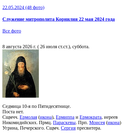
22.05.2024
(48 фото)
Служение митрополита Корнилия 22 мая 2024 года
Все фото
8 августа 2026 г. ( 26 июля ст.ст.), суббота.
Седмица 10-я по Пятидесятнице.
Поста нет.
Сщмчч.
Ермолая
(
икона
),
Ермиппа
и
Ермократа
, иереев
Никомидийских. Прмц.
Параскевы
. Прп.
Моисея
(
икона
)
Угрина, Печерского. Сщмч.
Сергия
пресвитера.