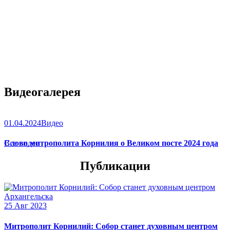
Видеогалерея
01.04.2024
Видео
Слово митрополита Корнилия о Великом посте 2024 года
Все видео
Публикации
25 Авг 2023
Митрополит Корнилий: Собор станет духовным центром