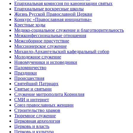
Епархиальная комиссия по канонизации святых
Епархиальные воскресные школы
Жизнь Русской Православной Церкви
Конкурс «Православная инициатива»
Крестные ходы
Медико-социальное служение и благотворительность
Межконфессиональные отношения
Межсоборное присутствие
Миссионерское служение
Михаило-Архангельский кафедральный собор
Молодежное служение
Новомученики и исповедники
Паломничество
Праздники
Происшествия
Святейший Патриарх
Святые и святыни
Служение митрополита Корнилия
СМИ и интернет
Союз православных женщин
Строительство храмов
Тюремное служение
Церковная археология
Церковь и власть
Церковь и культура