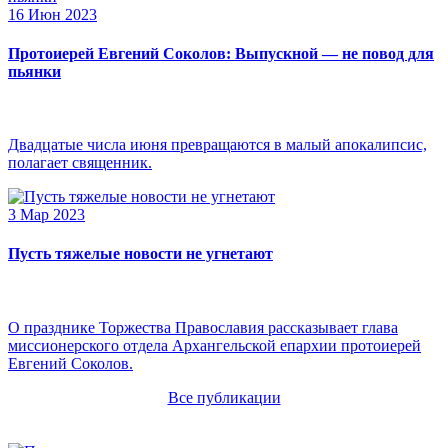
16 Июн 2023
Протоиерей Евгений Соколов: Выпускной — не повод для
пьянки
Двадцатые числа июня превращаются в малый апокалипсис,
полагает священник.
3 Мар 2023
Пусть тяжелые новости не угнетают
О празднике Торжества Православия рассказывает глава
миссионерского отдела Архангельской епархии протоиерей
Евгений Соколов.
Все публикации