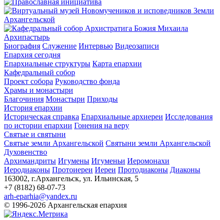
Архипастырь
Биография
Служение
Интервью
Видеозаписи
Епархия сегодня
Епархиальные структуры
Карта епархии
Кафедральный собор
Проект собора
Руководство фонда
Храмы и монастыри
Благочиния
Монастыри
Приходы
История епархии
Историческая справка
Епархиальные архиереи
Исследования
по истории епархии
Гонения на веру
Святые и святыни
Святые земли Архангельской
Святыни земли Архангельской
Духовенство
Архимандриты
Игумены
Игуменьи
Иеромонахи
Иеродиаконы
Протоиереи
Иереи
Протодиаконы
Диаконы
163002, г.Архангельск, ул. Ильинская, 5
+7 (8182) 68-07-73
arh-eparhia@yandex.ru
© 1996-2026 Архангельская епархия