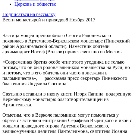
Церковь и общество
Подписаться на рассылку
Вести монастырей и приходов
8 Ноября 2017
Частица мощей преподобного Сергия Радонежского
появилась в Артемиево-Веркольском монастыре (Пинежский
район Архангельской области). Наместник обители
архимандрит Иосиф (Волков) привез святыню из Москвы.
«Современная братия особо чтит этого угодника не только
потому, что он был родоначальником монашества на Руси, но
и потому, что в его обитель они часто приезжали в
паломничества», — рассказала пресс-секретарь Пинежского
благочиния Людмила Соснина.
Святыню вставили в икону кисти Игоря Лапина, подаренную
Веркольскому монастырю благотворительницей из
Архангельска.
Отметим, что в Верколе паломники могут помолиться у
образа с частичкой епитрахили Серафима Вырицкого и икон с
мощами праведного отрока Артемия Веркольского,
великомученика целителя Пантелеимона, святителя Иоанна