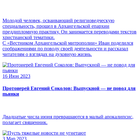
Молодой человек, осваивающий религиоведческую
специальность, прошел в Архангельской епархии
преддипломную практику. Он занимается переводами текстов
христианской тематики.
С «Вестником Архангельской митрополии» Иван поделился
соображениями по поводу своей деятельности и рассказал
читателям о взглядах на духовную жизнь.
16 Июн 2023
Протоиерей Евгений Соколов: Выпускной — не повод для
пьянки
Двадцатые числа июня превращаются в малый апокалипсис,
полагает священник.
3 Мар 2023