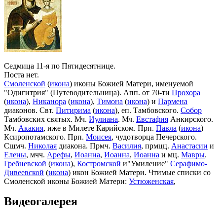
Седмица 11-я по Пятидесятнице.
Поста нет.
Смоленской
(
икона
) иконы Божией Матери, именуемой
"Одигитрия" (Путеводительница). Апп. от 70-ти
Прохора
(
икона
),
Никанора
(
икона
),
Тимона
(
икона
) и
Пармена
диаконов. Свт.
Питирима
(
икона
), еп. Тамбовского.
Собор
Тамбовских святых. Мч.
Иулиана
. Мч.
Евстафия
Анкирского.
Мч.
Акакия
, иже в Милете Карийском. Прп.
Павла
(
икона
)
Ксиропотамского. Прп.
Моисея
, чудотворца Печерского.
Сщмч.
Николая
диакона. Прмч.
Василия
, прмцц.
Анастасии
и
Елены
, мчч.
Арефы
,
Иоанна
,
Иоанна
,
Иоанна
и мц.
Мавры
.
Гребневской
(
икона
),
Костромской
и"Умиление"
Серафимо-
Дивеевской
(
икона
) икон Божией Матери. Чтимые списки со
Смоленской иконы Божией Матери:
Устюженская
,
Выдропусская
,
Христофоровская
,
Супрасльская
,
Югская
Видеогалерея
(
икона
),
Игрицкая
,
Шуйская
(
икона
),
Седмиезерная
,
Сергиевская
(в Троице-Сергиевой Лавре).