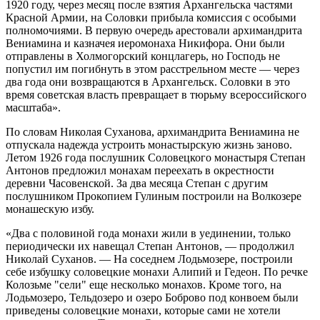
1920 году, через месяц после взятия Архангельска частями
Красной Армии, на Соловки прибыла комиссия с особыми
полномочиями. В первую очередь арестовали архимандрита
Вениамина и казначея иеромонаха Никифора. Они были
отправлены в Холмогорский концлагерь, но Господь не
попустил им погибнуть в этом расстрельном месте — через
два года они возвращаются в Архангельск. Соловки в это
время советская власть превращает в тюрьму всероссийского
масштаба».
По словам Николая Суханова, архимандрита Вениамина не
отпускала надежда устроить монастырскую жизнь заново.
Летом 1926 года послушник Соловецкого монастыря Степан
Антонов предложил монахам переехать в окрестности
деревни Часовенской. За два месяца Степан с другим
послушником Прокопием Гулиным построили на Волкозере
монашескую избу.
«Два с половиной года монахи жили в уединении, только
периодически их навещал Степан Антонов, — продолжил
Николай Суханов. — На соседнем Лодьмозере, построили
себе избушку соловецкие монахи Алипий и Гедеон. По речке
Колозьме "сели" еще несколько монахов. Кроме того, на
Лодьмозеро, Тельдозеро и озеро Боброво под конвоем были
приведены соловецкие монахи, которые сами не хотели