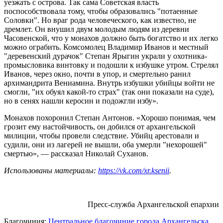
уезжать с острова. Так сама Советская власть
поспособствовала тому, чтобы образовались "потаенные
Соловки". Но враг рода человеческого, как известно, не
дремлет. Он внушил двум молодым людям из деревни
Часовенской, что у монахов должно быть богатство и их легко
можно ограбить. Комсомолец Владимир Иванов и местный
"деревенский дурачок" Степан Ярыгин украли у охотника-
промысловика винтовку и подошли к избушке утром. Стрелял
Иванов, через окно, почти в упор, и смертельно ранил
архимандрита Вениамина. Внутрь избушки убийцы войти не
смогли, "их обуял какой-то страх" (так они показали на суде),
но в сенях нашли керосин и подожгли избу».
Монахов похоронил Степан Антонов. «Хорошо понимая, чем
грозит ему настойчивость, он добился от архангельской
милиции, чтобы провели следствие. Убийц арестовали и
судили, они из лагерей не вышли, оба умерли "нехорошей"
смертью», — рассказал Николай Суханов.
Использованы материалы:
https://vk.com/xr.ksenii
.
Пресс-служба Архангельской епархии
Благочиния:
Центральное благочиние города Архангельска