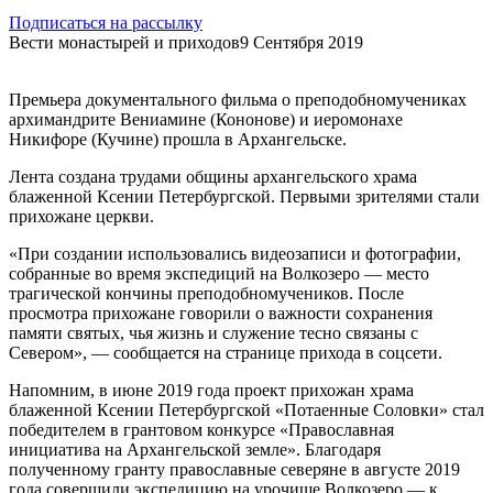
Подписаться на рассылку
Вести монастырей и приходов
9 Сентября 2019
Премьера документального фильма о преподобномучениках
архимандрите Вениамине (Кононове) и иеромонахе
Никифоре (Кучине) прошла в Архангельске.
Лента создана трудами общины архангельского храма
блаженной Ксении Петербургской. Первыми зрителями стали
прихожане церкви.
«При создании использовались видеозаписи и фотографии,
собранные во время экспедиций на Волкозеро — место
трагической кончины преподобномучеников. После
просмотра прихожане говорили о важности сохранения
памяти святых, чья жизнь и служение тесно связаны с
Севером», — сообщается на странице прихода в соцсети.
Напомним, в июне 2019 года проект прихожан храма
блаженной Ксении Петербургской «Потаенные Соловки» стал
победителем в грантовом конкурсе «Православная
инициатива на Архангельской земле». Благодаря
полученному гранту православные северяне в августе 2019
года совершили экспедицию на урочище Волкозеро — к