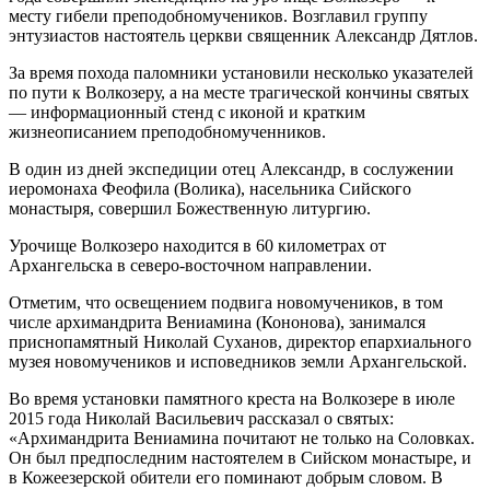
месту гибели преподобномучеников. Возглавил группу
энтузиастов настоятель церкви священник Александр Дятлов.
За время похода паломники установили несколько указателей
по пути к Волкозеру, а на месте трагической кончины святых
— информационный стенд с иконой и кратким
жизнеописанием преподобномученников.
В один из дней экспедиции отец Александр, в сослужении
иеромонаха Феофила (Волика), насельника Сийского
монастыря, совершил Божественную литургию.
Урочище Волкозеро находится в 60 километрах от
Архангельска в северо-восточном направлении.
Отметим, что освещением подвига новомучеников, в том
числе архимандрита Вениамина (Кононова), занимался
приснопамятный Николай Суханов, директор епархиального
музея новомучеников и исповедников земли Архангельской.
Во время установки памятного креста на Волкозере в июле
2015 года Николай Васильевич рассказал о святых:
«Архимандрита Вениамина почитают не только на Соловках.
Он был предпоследним настоятелем в Сийском монастыре, и
в Кожеезерской обители его поминают добрым словом. В