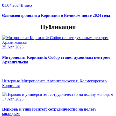
01.04.2024
Видео
Слово митрополита Корнилия о Великом посте 2024 года
Все видео
Публикации
25 Авг 2023
Митрополит Корнилий: Собор станет духовным центром
Архангельска
Интервью Митрополита Архангельского и Холмогорского
Корнилия
17 Авг 2023
Церковь и университет: сотрудничество на пользу
молодым