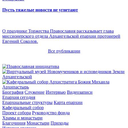
Пусть тяжелые новости не угнетают
О празднике Торжества Православия рассказывает глава
миссионерского отдела Архангельской епархии протоиерей
Евгений Соколов.
Все публикации
Архипастырь
Биография
Служение
Интервью
Видеозаписи
Епархия сегодня
Епархиальные структуры
Карта епархии
Кафедральный собор
Проект собора
Руководство фонда
Храмы и монастыри
Благочиния
Монастыри
Приходы