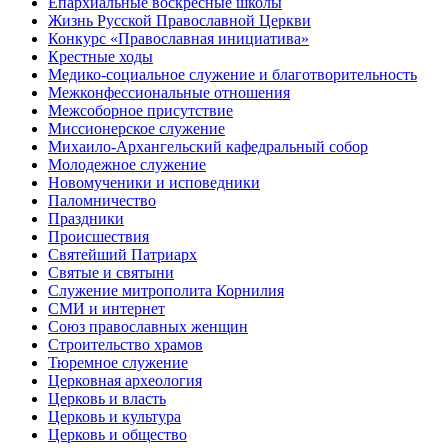
Епархиальные воскресные школы
Жизнь Русской Православной Церкви
Конкурс «Православная инициатива»
Крестные ходы
Медико-социальное служение и благотворительность
Межконфессиональные отношения
Межсоборное присутствие
Миссионерское служение
Михаило-Архангельский кафедральный собор
Молодежное служение
Новомученики и исповедники
Паломничество
Праздники
Происшествия
Святейший Патриарх
Святые и святыни
Служение митрополита Корнилия
СМИ и интернет
Союз православных женщин
Строительство храмов
Тюремное служение
Церковная археология
Церковь и власть
Церковь и культура
Церковь и общество