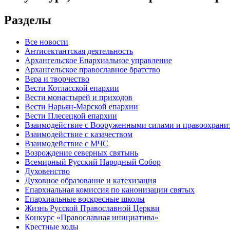
Разделы
Все новости
Антисектантская деятельность
Архангельское Епархиальное управление
Архангельское православное братство
Вера и творчество
Вести Котласской епархии
Вести монастырей и приходов
Вести Нарьян-Марской епархии
Вести Плесецкой епархии
Взаимодействие с Вооруженными силами и правоохран
Взаимодействие с казачеством
Взаимодействие с МЧС
Возрождение северных святынь
Всемирный Русский Народный Собор
Духовенство
Духовное образование и катехизация
Епархиальная комиссия по канонизации святых
Епархиальные воскресные школы
Жизнь Русской Православной Церкви
Конкурс «Православная инициатива»
Крестные ходы