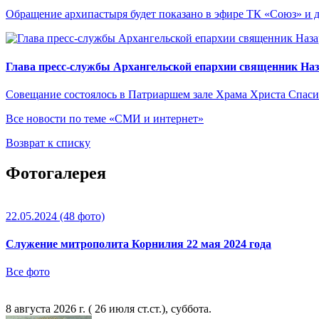
Обращение архипастыря будет показано в эфире ТК «Союз» и д
Глава пресс-службы Архангельской епархии священник Наз
Совещание состоялось в Патриаршем зале Храма Христа Спаси
Все новости по теме «СМИ и интернет»
Возврат к списку
Фотогалерея
22.05.2024
(48 фото)
Служение митрополита Корнилия 22 мая 2024 года
Все фото
8 августа 2026 г. ( 26 июля ст.ст.), суббота.