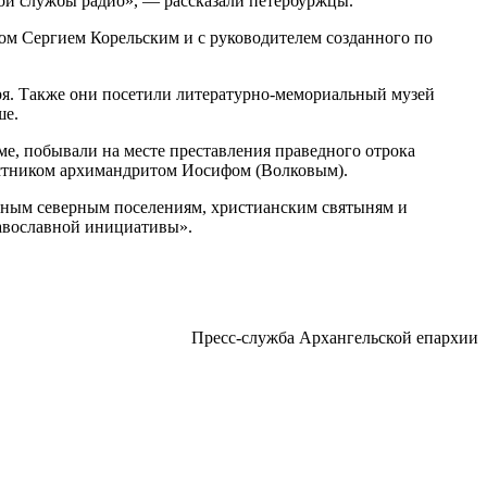
кой службы радио», — рассказали петербуржцы.
ом Сергием Корельским и с руководителем созданного по
я. Также они посетили литературно-мемориальный музей
ше.
е, побывали на месте преставления праведного отрока
местником архимандритом Иосифом (Волковым).
инным северным поселениям, христианским святыням и
равославной инициативы».
Пресс-служба Архангельской епархии