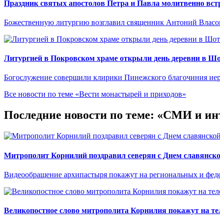
Праздник святых апостолов Петра и Павла молитвенно встр
Божественную литургию возглавил священник Антоний Власо
Литургией в Покровском храме открыли день деревни в Ш
Богослужение совершили клирики Пинежского благочиния иер
Все новости по теме «Вести монастырей и приходов»
Последние новости по теме: «СМИ и ин
Митрополит Корнилий поздравил северян с Днем славянско
Видеообращение архипастыря покажут на региональных и феде
Великопостное слово митрополита Корнилия покажут на те