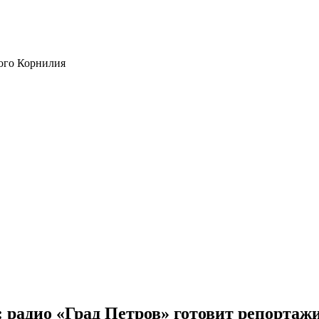
ого Корнилия
: радио «Град Петров» готовит репортаж