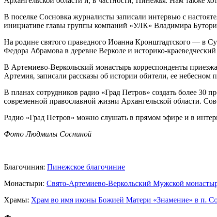
Архангельской области и, в частности, Пинежья. Нам также х
В поселке Сосновка журналисты записали интервью с настоят
инициативе главы группы компаний «УЛК» Владимира Бутори
На родине святого праведного Иоанна Кронштадтского — в Су
Федора Абрамова в деревне Верколе и историко-краеведчески
В Артемиево-Веркольский монастырь корреспонденты приезжали
Артемия, записали рассказы об истории обители, ее небесном
В планах сотрудников радио «Град Петров» создать более 30 
современной православной жизни Архангельской области. Сов
Радио «Град Петров» можно слушать в прямом эфире и в интер
Фото Людмилы Сосниной
Благочиния:
Пинежское благочиние
Монастыри:
Свято-Артемиево-Веркольский Мужской монасты
Храмы:
Храм во имя иконы Божией Матери «Знамение» в п. С