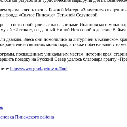
отелось бы разработать туристические маршруты для паломничес
елем храма в честь иконы Божией Матери «Знамение» священник
на фонда «Святое Пинежье» Татьяной Седуновой.
ре — гости пообщались с насельницами Иоанновского монастыр
й музей «Истоки», созданный Ниной Нетесовой в деревне Вайму
 дважды. Здесь они помолились за литургией в Казанском храм
 покровителе и святынях монастыря, а также побеседовали с на
программ, посвященных уникальным местам, истории края, стар
ершить поездку на Русский Север удалось благодаря гранту «П
нете:
https://www.grad-petrov.ru/#nul
рь
основка Пинежского района