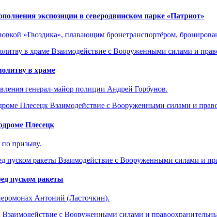
полнения экспозиции в северодвинском парке «Патриот»
новкой «Гвоздика», плавающим бронетранспортёром, бронирова
Взаимодействие с Вооруженными силами и пра
олитву в храме
авления генерал-майор полиции Андрей Горбунов.
Взаимодействие с Вооруженными силами и пра
одроме Плесецк
 по призыву.
Взаимодействие с Вооруженными силами и п
ред пуском ракеты
еромонах Антоний (Ласточкин).
Взаимодействие с Вооруженными силами и правоохранительн