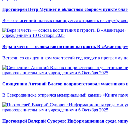
Протоиерей Петр Мушкет в областном сборном пункте бла
Всего за осенний призыв планируется отправить на службу око
учреждениями
10 Октября 2025
Вера и честь — основа воспитания патриота. В «Авангард
Встречи со священником уже третий год входят в программу п
правоохранительными учреждениями
6 Октября 2025
Священник Антоний Власов поприветствовал участников ц
В Северодвинске открылся мемориальный камень «Книга памят
правоохранительными учреждениями
6 Октября 2025
Протоиерей Валерий Суворов: Информационная среда минув