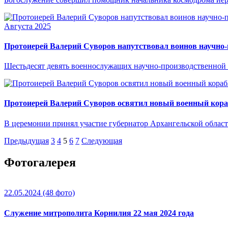
Августа 2025
Протоиерей Валерий Суворов напутствовал воинов научно-
Шестьдесят девять военнослужащих научно-производственной
Протоиерей Валерий Суворов освятил новый военный кора
В церемонии принял участие губернатор Архангельской облас
Предыдущая
3
4
5
6
7
Следующая
Фотогалерея
22.05.2024
(48 фото)
Служение митрополита Корнилия 22 мая 2024 года