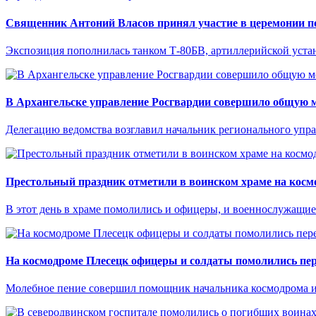
Священник Антоний Власов принял участие в церемонии по
Экспозиция пополнилась танком Т-80БВ, артиллерийской уста
В Архангельске управление Росгвардии совершило общую м
Делегацию ведомства возглавил начальник регионального упр
Престольный праздник отметили в воинском храме на косм
В этот день в храме помолились и офицеры, и военнослужащие
На космодроме Плесецк офицеры и солдаты помолились пе
Молебное пение совершил помощник начальника космодрома и