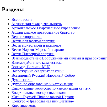
Разделы
Все новости
Антисектантская деятельность
Архангельское Епархиальное управление
Архангельское православное братство
Вера и творчество
Вести Котласской епархии
Вести монастырей и приходов
Вести Нарьян-Марской епархии
Вести Плесецкой епархии
Взаимодействие с Вооруженными силами и правоохран
Взаимодействие с казачеством
Взаимодействие с МЧС
Возрождение северных святынь
Всемирный Русский Народный Собор
Духовенство
Духовное образование и катехизация
Епархиальная комиссия по канонизации святых
Епархиальные воскресные школы
Жизнь Русской Православной Церкви
Конкурс «Православная инициатива»
Крестные ходы