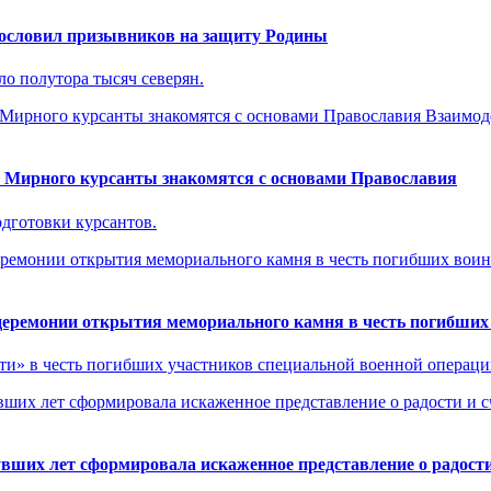
гословил призывников на защиту Родины
ло полутора тысяч северян.
Взаимод
е» Мирного курсанты знакомятся с основами Православия
одготовки курсантов.
еремонии открытия мемориального камня в честь погибших
и» в честь погибших участников специальной военной операци
ших лет сформировала искаженное представление о радости