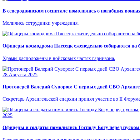
В северодвинском госпитале помолились о погибших воина
Молились сотрудники учреждения.
Офицеры космодрома Плесецк еженедельно собираются на 
Храмы расположены в войсковых частях гарнизона.
28 Августа 2025
Протоиерей Валерий Суворов: С первых дней СВО Арханге
Секретарь Архангельской епархии принял участие во II Форум
2025
Офицеры и солдаты помолились Господу Богу перед пуском
Богослужение совершил помощник начальника космодрома иер