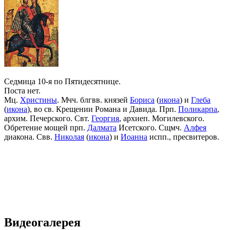
Седмица 10-я по Пятидесятнице.
Поста нет.
Мц.
Христины
. Мчч. блгвв. князей
Бориса
(
икона
) и
Глеба
(
икона
), во св. Крещении Романа и Давида. Прп.
Поликарпа
,
архим. Печерского. Свт.
Георгия
, архиеп. Могилевского.
Обретение мощей прп.
Далмата
Исетского. Сщмч.
Алфея
диакона. Свв.
Николая
(
икона
) и
Иоанна
испп., пресвитеров.
Видеогалерея