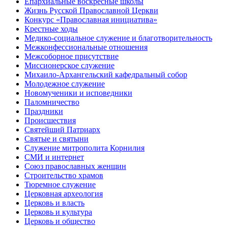
Епархиальные воскресные школы
Жизнь Русской Православной Церкви
Конкурс «Православная инициатива»
Крестные ходы
Медико-социальное служение и благотворительность
Межконфессиональные отношения
Межсоборное присутствие
Миссионерское служение
Михаило-Архангельский кафедральный собор
Молодежное служение
Новомученики и исповедники
Паломничество
Праздники
Происшествия
Святейший Патриарх
Святые и святыни
Служение митрополита Корнилия
СМИ и интернет
Союз православных женщин
Строительство храмов
Тюремное служение
Церковная археология
Церковь и власть
Церковь и культура
Церковь и общество