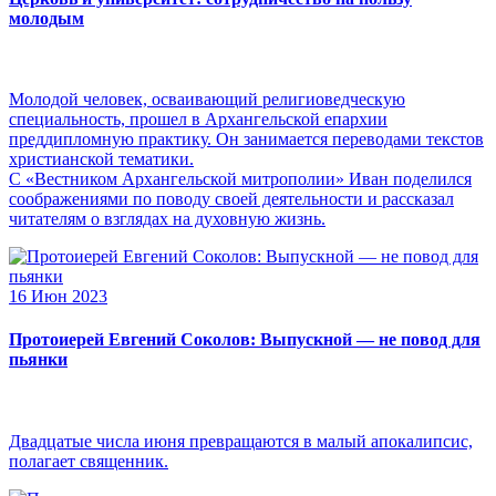
молодым
Молодой человек, осваивающий религиоведческую
специальность, прошел в Архангельской епархии
преддипломную практику. Он занимается переводами текстов
христианской тематики.
С «Вестником Архангельской митрополии» Иван поделился
соображениями по поводу своей деятельности и рассказал
читателям о взглядах на духовную жизнь.
16 Июн 2023
Протоиерей Евгений Соколов: Выпускной — не повод для
пьянки
Двадцатые числа июня превращаются в малый апокалипсис,
полагает священник.