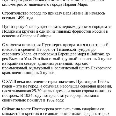
километрах от нынешнего города Нарьян-Мара.
Строительство города по приказу царя Ивана III началось
осенью 1499 года.
Пустозерску было суждено стать первым русским городом за
Полярным кругом и одним из главных форпостов России в
освоении Севера и Сибири.
С момента появления Пустозерск превратился в центр всей
низовой и средней Печоры от Тиманской тундры до
северного Урала, от побережья Баренцева моря и Вайгача до
рек Выми и Усы. Это был самый крупный населенный пункт
на Крайнем севере, административный, торгово-
промысловый, культурный и религиозный центр Печорского
края, военно-опорный пункт.
С XVIII века постепенно терял значение. Пустозерск 1920-х
годов – это не город, а обычная, небольшая северная деревня,
насчитывающая 25-30 жилых домов и около сорока нежилых
построек. В 1924 году потерял статус города, оказался
окончательно покинут в 1962 году.
Сейчас на месте Пустозерска остались лишь кладбища со
множеством крестов и символические знаки, среди которых