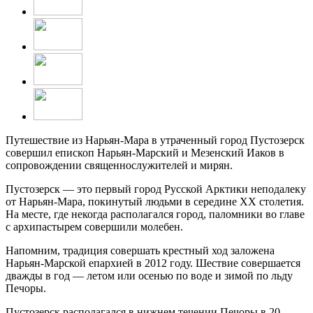
Путешествие из Нарьян-Мара в утраченный город Пустозерск
совершил епископ Нарьян-Марский и Мезенский Иаков в
сопровождении священнослужителей и мирян.
Пустозерск — это первый город Русской Арктики неподалеку
от Нарьян-Мара, покинутый людьми в середине XX столетия.
На месте, где некогда располагался город, паломники во главе
с архипастырем совершили молебен.
Напомним, традиция совершать крестный ход заложена
Нарьян-Марской епархией в 2012 году. Шествие совершается
дважды в год — летом или осенью по воде и зимой по льду
Печоры.
Пустозерск располагался в нижнем течении Печоры в 20