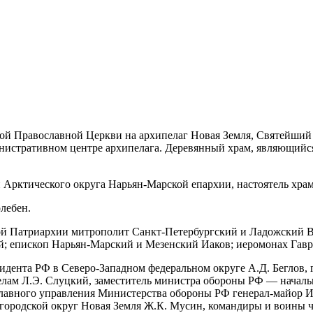
сской Православной Церкви на архипелаг Новая Земля, Святейши
нистративном центре архипелага. Деревянный храм, являющийся
Арктического округа Нарьян-Марской епархии, настоятель храм
лебен.
й Патриархии митрополит Санкт-Петербургский и Ладожский В
 епископ Нарьян-Марский и Мезенский Иаков; иеромонах Гаври
дента РФ в Северо-Западном федеральном округе А.Д. Беглов, г
ам Л.Э. Слуцкий, заместитель министра обороны РФ — началь
 Главного управления Министерства обороны РФ генерал-майор 
городской округ Новая Земля Ж.К. Мусин, командиры и воины ч