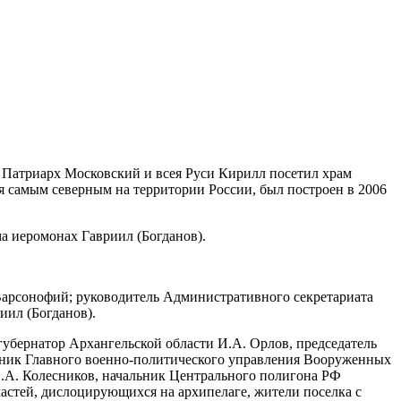
й Патриарх Московский и всея Руси Кирилл посетил храм
 самым северным на территории России, был построен в 2006
а иеромонах Гавриил (Богданов).
арсонофий; руководитель Административного секретариата
ил (Богданов).
убернатор Архангельской области И.А. Орлов, председатель
ник Главного военно-политического управления Вооруженных
И.А. Колесников, начальник Центрального полигона РФ
астей, дислоцирующихся на архипелаге, жители поселка с