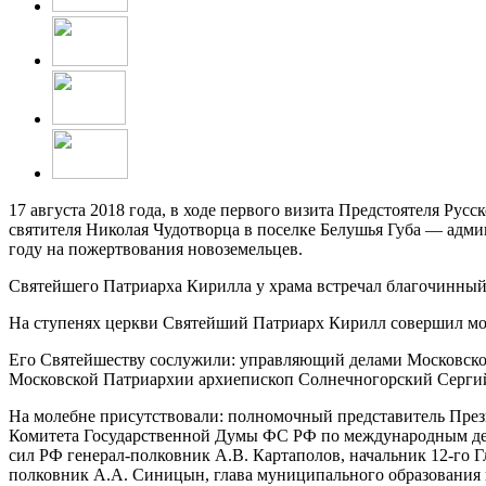
17 августа 2018 года, в ходе первого визита Предстоятеля Ру
святителя Николая Чудотворца в поселке Белушья Губа — адми
году на пожертвования новоземельцев.
Святейшего Патриарха Кирилла у храма встречал благочинный 
На ступенях церкви Святейший Патриарх Кирилл совершил мо
Его Святейшеству сослужили: управляющий делами Московско
Московской Патриархии архиепископ Солнечногорский Сергий;
На молебне присутствовали: полномочный представитель Прези
Комитета Государственной Думы ФС РФ по международным дел
сил РФ генерал-полковник А.В. Картаполов, начальник 12-го
полковник А.А. Синицын, глава муниципального образования 