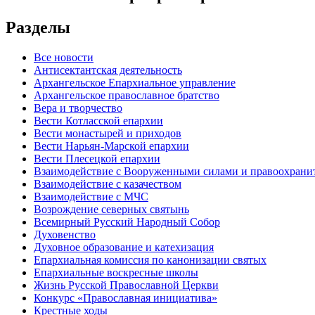
Разделы
Все новости
Антисектантская деятельность
Архангельское Епархиальное управление
Архангельское православное братство
Вера и творчество
Вести Котласской епархии
Вести монастырей и приходов
Вести Нарьян-Марской епархии
Вести Плесецкой епархии
Взаимодействие с Вооруженными силами и правоохран
Взаимодействие с казачеством
Взаимодействие с МЧС
Возрождение северных святынь
Всемирный Русский Народный Собор
Духовенство
Духовное образование и катехизация
Епархиальная комиссия по канонизации святых
Епархиальные воскресные школы
Жизнь Русской Православной Церкви
Конкурс «Православная инициатива»
Крестные ходы