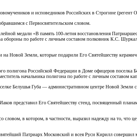
вомучеников и исповедников Российских в Строгине (регент О.
обравшимся с Первосвятительским словом.
лейной медали «В память 100-летия восстановления Патриарше
а обороны по работе с личным составом полковник К.С. Шурка
на Новой Земли, которые подарили Его Святейшеству керамиче
о полигона Российской Федерации в Доме офицеров поселка Бе
меститель начальника полигона по работе с личным составом ка
селке Белушья Губа — административном центре Новой Земли со
Иаков представил Его Святейшеству стенд, посвященный планам
 словом, в котором, в частности, выразил надежду на то, что ц
Святейший Патриарх Московский и всея Руси Кирилл совершил м