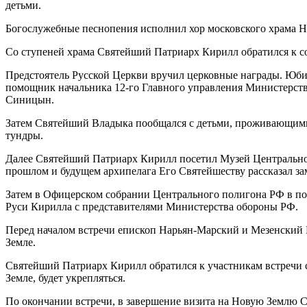
детьми.
Богослужебные песнопения исполнил хор московского храма Но
Со ступеней храма Святейший Патриарх Кирилл обратился к с
Предстоятель Русской Церкви вручил церковные награды. Юби
помощник начальника 12-го Главного управления Министерств
Синицын.
Затем Святейший Владыка пообщался с детьми, проживающими 
тундры.
Далее Святейший Патриарх Кирилл посетил Музей Центральног
прошлом и будущем архипелага Его Святейшеству рассказал за
Затем в Офицерском собрании Центрального полигона РФ в по
Руси Кирилла с представителями Министерства обороны РФ.
Перед началом встречи епископ Нарьян-Марский и Мезенский 
Земле.
Святейший Патриарх Кирилл обратился к участникам встречи со
Земле, будет укрепляться.
По окончании встречи, в завершение визита на Новую Землю 