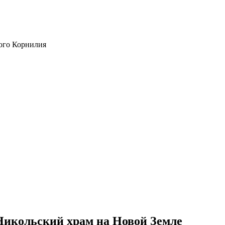
ого Корнилия
икольский храм на Новой Земле