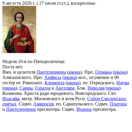
9 августа 2026 г. ( 27 июля ст.ст.), воскресенье.
Неделя 10-я по Пятидесятнице.
Поста нет.
Вмч. и целителя
Пантелеимона
(
икона
). Прп.
Германа
(
икона
)
Аляскинского. Прп.
Анфисы
(
икона
) исп., игумении и 90
сестер ее. Равноапп.
Климента
(
икона
), еп. Охридского,
Наума
(
икона
),
Саввы
,
Горазда
и
Ангеляра
. Блж.
Николая
(
икона
)
Кочанова, Христа ради юродивого, Новгородского. Свт.
Иоасафа
, митр. Московского и всея Руси.
Собор Смоленских
святых
. Сщмч.
Амвросия
, еп. Сарапульского. Сщмч.
Платона
и
Пантелеимона
пресвитера. Сщмч.
Иоанна
пресвитера.