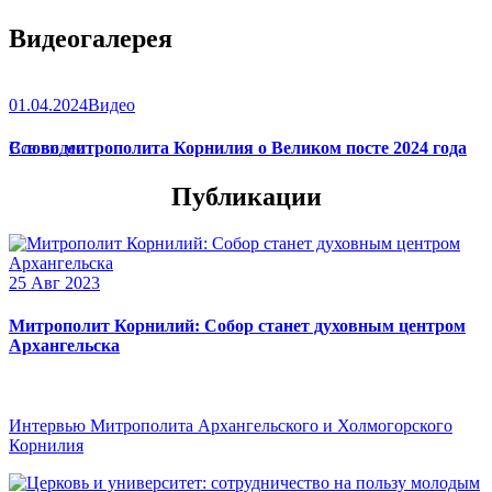
Видеогалерея
01.04.2024
Видео
Слово митрополита Корнилия о Великом посте 2024 года
Все видео
Публикации
25 Авг 2023
Митрополит Корнилий: Собор станет духовным центром
Архангельска
Интервью Митрополита Архангельского и Холмогорского
Корнилия