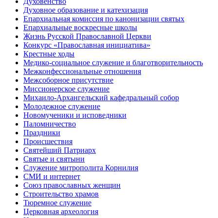
Духовенство
Духовное образование и катехизация
Епархиальная комиссия по канонизации святых
Епархиальные воскресные школы
Жизнь Русской Православной Церкви
Конкурс «Православная инициатива»
Крестные ходы
Медико-социальное служение и благотворительность
Межконфессиональные отношения
Межсоборное присутствие
Миссионерское служение
Михаило-Архангельский кафедральный собор
Молодежное служение
Новомученики и исповедники
Паломничество
Праздники
Происшествия
Святейший Патриарх
Святые и святыни
Служение митрополита Корнилия
СМИ и интернет
Союз православных женщин
Строительство храмов
Тюремное служение
Церковная археология