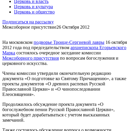
Церковь и власть
Церковь и культура
Церковь и общество
Подписаться на рассылку
Межсоборное присутствие
26 Октября 2012
На московском
подворье Троице-Сергиевой лавры
16 октября
2012 года под председательством
архиепископа Егорьевского
Марка
состоялось очередное заседание комиссии
Межсоборного присутствия
по вопросам богослужения и
церковного искусства.
Члены комиссии утвердили окончательную редакцию
документа «О подготовке ко Святому Причащению», а также
проекты документов «О древних распевах Русской
Православной Церкви» и «О чинопоследовании
Елеосвящения».
Продолжилось обсуждение проекта документа «О
богослужебном пении Русской Православной Церкви»,
который будет дорабатываться с учетом высказанных
замечаний.
Также состоялось обсуждение вопроса о возможности