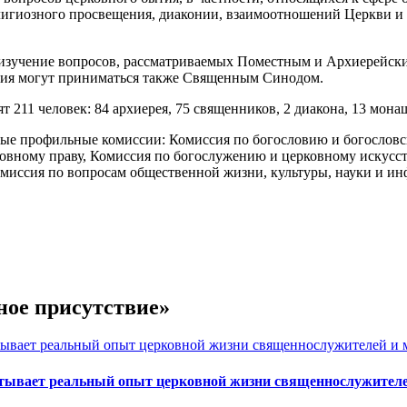
елигиозного просвещения, диаконии, взаимоотношений Церкви и 
 изучение вопросов, рассматриваемых Поместным и Архиерейски
вия могут приниматься также Священным Синодом.
 211 человек: 84 архиерея, 75 священников, 2 диакона, 13 мона
е профильные комиссии: Комиссия по богословию и богословс
ковному праву, Комиссия по богослужению и церковному искусс
миссия по вопросам общественной жизни, культуры, науки и и
ное присутствие»
итывает реальный опыт церковной жизни священнослужител