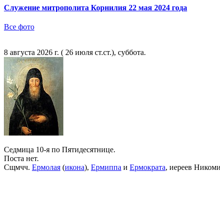
Служение митрополита Корнилия 22 мая 2024 года
Все фото
8 августа 2026 г. ( 26 июля ст.ст.), суббота.
Седмица 10-я по Пятидесятнице.
Поста нет.
Сщмчч.
Ермолая
(
икона
),
Ермиппа
и
Ермократа
, иереев Ником