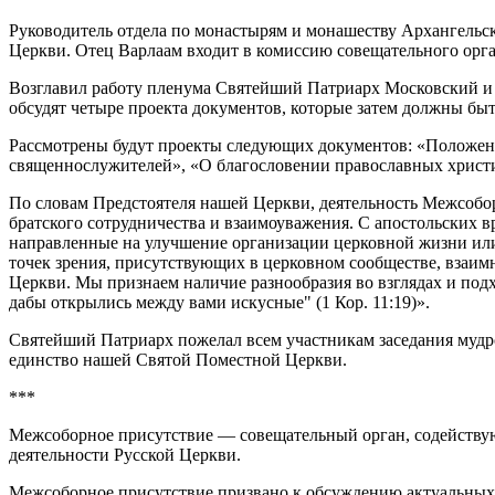
Руководитель отдела по монастырям и монашеству Архангельс
Церкви. Отец Варлаам входит в комиссию совещательного орг
Возглавил работу пленума Святейший Патриарх Московский и в
обсудят четыре проекта документов, которые затем должны бы
Рассмотрены будут проекты следующих документов: «Положени
священнослужителей», «О благословении православных христиа
По словам Предстоятеля нашей Церкви, деятельность Межсобо
братского сотрудничества и взаимоуважения. С апостольских
направленные на улучшение организации церковной жизни или
точек зрения, присутствующих в церковном сообществе, взаим
Церкви. Мы признаем наличие разнообразия во взглядах и под
дабы открылись между вами искусные" (1 Кор. 11:19)».
Святейший Патриарх пожелал всем участникам заседания мудро
единство нашей Святой Поместной Церкви.
***
Межсоборное присутствие — совещательный орган, содейству
деятельности Русской Церкви.
Межсоборное присутствие призвано к обсуждению актуальных в