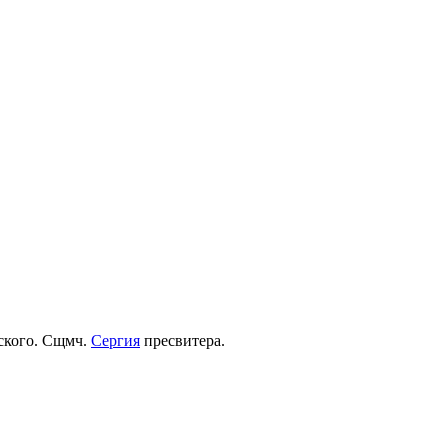
рского. Сщмч.
Сергия
пресвитера.