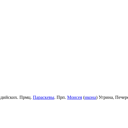
идийских. Прмц.
Параскевы
. Прп.
Моисея
(
икона
) Угрина, Пече