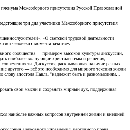
те пленума Межсоборного присутствия Русской Православной
предстоящие три дня участники Межсоборного присутствия
щеннослужителей», «О светской трудовой деятельности
зни человека с момента зачатия».
овного сообщества — примером высокой культуры дискуссии,
дать наиболее волнующие христиан темы и решения,
 современности. Дискуссия, раскрывающая наличие разных
ние другого — всё это необходимо для мирного течения жизни
 по слову апостола Павла, "надлежит быть и разномыслиям…
ировать свои мысли и сохранять мирный дух, поддерживая
ихся наиболее важных вопросов внутренней жизни и внешней
огословия, церковного управления, церковного права,