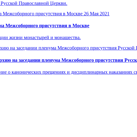
 Русской Православной Церкви.
26 Мая 2021
ума Межсоборного присутствия в Москве
ации жизни монастырей и монашества.
рхию на заседании пленума Межсоборного присутствия Русс
ие о канонических прещениях и дисциплинарных наказаниях св