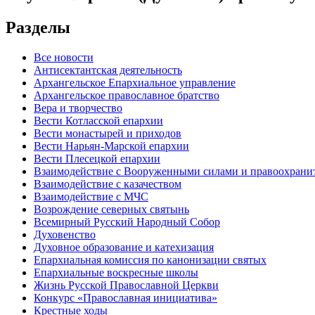
Разделы
Все новости
Антисектантская деятельность
Архангельское Епархиальное управление
Архангельское православное братство
Вера и творчество
Вести Котласской епархии
Вести монастырей и приходов
Вести Нарьян-Марской епархии
Вести Плесецкой епархии
Взаимодействие с Вооруженными силами и правоохран
Взаимодействие с казачеством
Взаимодействие с МЧС
Возрождение северных святынь
Всемирный Русский Народный Собор
Духовенство
Духовное образование и катехизация
Епархиальная комиссия по канонизации святых
Епархиальные воскресные школы
Жизнь Русской Православной Церкви
Конкурс «Православная инициатива»
Крестные ходы