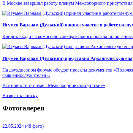
В Москве завершил работу пленум Межсоборного присутствия
Игумен Варлаам (Дульский) принял участие в работе плен
Клирик входит в комиссию совещательного органа по организ
Игумен Варлаам (Дульский) представил Архангельскую епа
На двухдневном форуме обсудят проекты документов «Положен
священнослужителей».
Все новости по теме «Межсоборное присутствие»
Возврат к списку
Фотогалерея
22.05.2024
(48 фото)