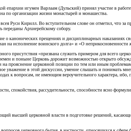
кой епархии игумен Варлаам (Дульский) принял участие в рабо
ана по организации жизни монастырей и монашества.
сея Руси Кирилл. Во вступительном слове он отметил, что за 
ть переданы Архиерейскому собору.
е о канонических прещениях и дисциплинарных наказаниях свя
н на исполнение воинского долга» и «О неприкосновенности жи
рного присутствия «призвана служить примером для всего церк
 времен и поныне Церковь дорожит возможностью открыто обсуж
 на прояснение церковной позиции по тем или иным проблемам
ное уважение в этой дискуссии, умение слышать и понимать мне
ходах к вопросам, не имеющим вероучительного характера, ибо,
сти, спокойствия, рассудительности, способности ясно формул
ющий высшей церковной власти в подготовке решений, касающ
опросов церковного бытия, в частности, относящихся к сфере б