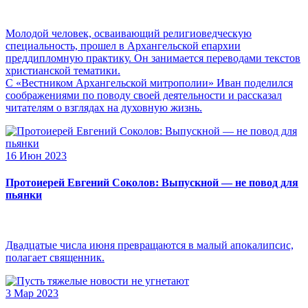
Молодой человек, осваивающий религиоведческую
специальность, прошел в Архангельской епархии
преддипломную практику. Он занимается переводами текстов
христианской тематики.
С «Вестником Архангельской митрополии» Иван поделился
соображениями по поводу своей деятельности и рассказал
читателям о взглядах на духовную жизнь.
16 Июн 2023
Протоиерей Евгений Соколов: Выпускной — не повод для
пьянки
Двадцатые числа июня превращаются в малый апокалипсис,
полагает священник.
3 Мар 2023