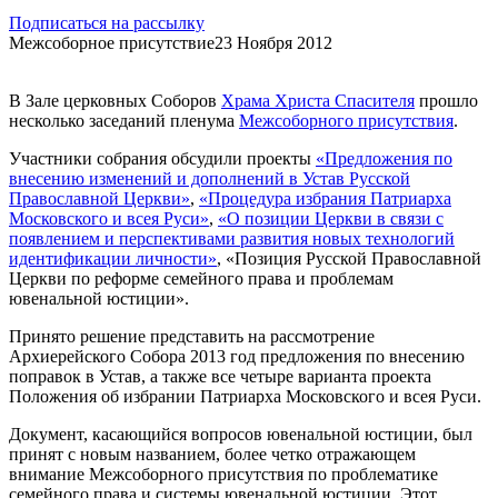
Подписаться на рассылку
Межсоборное присутствие
23 Ноября 2012
В Зале церковных Соборов
Храма Христа Спасителя
прошло
несколько заседаний пленума
Межсоборного присутствия
.
Участники собрания обсудили проекты
«Предложения по
внесению изменений и дополнений в Устав Русской
Православной Церкви»
,
«Процедура избрания Патриарха
Московского и всея Руси»
,
«О позиции Церкви в связи с
появлением и перспективами развития новых технологий
идентификации личности»
, «Позиция Русской Православной
Церкви по реформе семейного права и проблемам
ювенальной юстиции».
Принято решение представить на рассмотрение
Архиерейского Собора 2013 год предложения по внесению
поправок в Устав, а также все четыре варианта проекта
Положения об избрании Патриарха Московского и всея Руси.
Документ, касающийся вопросов ювенальной юстиции, был
принят с новым названием, более четко отражающем
внимание Межсоборного присутствия по проблематике
семейного права и системы ювенальной юстиции. Этот