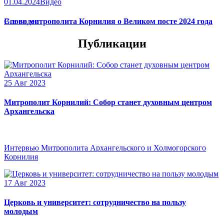
01.04.2024
Видео
Слово митрополита Корнилия о Великом посте 2024 года
Все видео
Публикации
25 Авг 2023
Митрополит Корнилий: Собор станет духовным центром
Архангельска
Интервью Митрополита Архангельского и Холмогорского
Корнилия
17 Авг 2023
Церковь и университет: сотрудничество на пользу
молодым