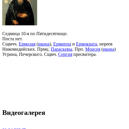
Седмица 10-я по Пятидесятнице.
Поста нет.
Сщмчч.
Ермолая
(
икона
),
Ермиппа
и
Ермократа
, иереев
Никомидийских. Прмц.
Параскевы
. Прп.
Моисея
(
икона
)
Угрина, Печерского. Сщмч.
Сергия
пресвитера.
Видеогалерея