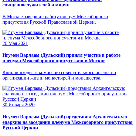
священнослужителей и мирян
В Москве завершил работу пленум Межсоборного
присутствия Русской Православной Церкви.
26 Мая 2021
Игумен Варлаам (Дульский) принял участие в работе
пленума Межсоборного присутствия в Москве
Клирик входит в комиссию совещательного органа по
организации жизни монастырей и монашества.
30 Января 2020
Игумен Варлаам (Дульский) представил Архангельскую
епархию на заседании пленума Межсоборного присутствия
Русской Церкви