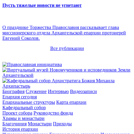
Пусть тяжелые новости не угнетают
О празднике Торжества Православия рассказывает глава
миссионерского отдела Архангельской епархии протоиерей
Евгений Соколов.
Все публикации
Архипастырь
Биография
Служение
Интервью
Видеозаписи
Епархия сегодня
Епархиальные структуры
Карта епархии
Кафедральный собор
Проект собора
Руководство фонда
Храмы и монастыри
Благочиния
Монастыри
Приходы
История епархии