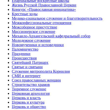
Епархиальные воскресные школы
Жизнь Русской Православной Церкви
Конкурс «Православная инициатива»
Крестные ходы
Медико-социальное служение и благотворительность
Межконфессиональные отношения
Межсоборное присутствие
Миссионерское служение
Михаило-Архангельский кафедральный собор
Молодежное служение
Новомученики и исповедники
Паломничество
Праздники
Происшествия
Святейший Патриарх
Святые и святыни
Служение митрополита Корнилия
СМИ и интернет
Союз православных женщин
Строительство храмов
Тюремное служение
Церковная археология
Церковь и власть
Церковь и культура
Церковь и общество