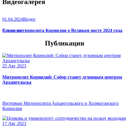
Видеогалерея
01.04.2024
Видео
Слово митрополита Корнилия о Великом посте 2024 года
Все видео
Публикации
25 Авг 2023
Митрополит Корнилий: Собор станет духовным центром
Архангельска
Интервью Митрополита Архангельского и Холмогорского
Корнилия
17 Авг 2023