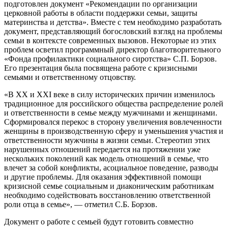
подготовлен документ «Рекомендации по организации
церковной работы в области поддержки семьи, защиты
материнства и детства». Вместе с тем необходимо разработать
документ, представляющий богословский взгляд на проблемы
семьи в контексте современных вызовов. Некоторые из этих
проблем осветил программный директор благотворительного
«Фонда профилактики социального сиротства» С.П. Борзов.
Его презентация была посвящена работе с кризисными
семьями и ответственному отцовству.
«В XX и XXI веке в силу исторических причин изменилось
традиционное для российского общества распределение ролей
и ответственности в семье между мужчинами и женщинами.
Сформировался перекос в сторону увеличения вовлеченности
женщины в производственную сферу и уменьшения участия и
ответственности мужчины в жизни семьи. Стереотип этих
нарушенных отношений передается на протяжении уже
нескольких поколений как модель отношений в семье, что
влечет за собой конфликты, асоциальное поведение, разводы
и другие проблемы. Для оказания эффективной помощи
кризисной семье социальным и диаконическим работникам
необходимо содействовать восстановлению ответственной
роли отца в семье», — отметил С.Б. Борзов.
Документ о работе с семьей будут готовить совместно