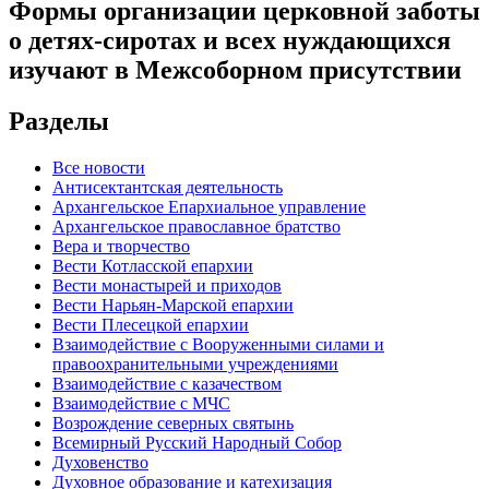
Формы организации церковной заботы
о детях-сиротах и всех нуждающихся
изучают в Межсоборном присутствии
Разделы
Все новости
Антисектантская деятельность
Архангельское Епархиальное управление
Архангельское православное братство
Вера и творчество
Вести Котласской епархии
Вести монастырей и приходов
Вести Нарьян-Марской епархии
Вести Плесецкой епархии
Взаимодействие с Вооруженными силами и
правоохранительными учреждениями
Взаимодействие с казачеством
Взаимодействие с МЧС
Возрождение северных святынь
Всемирный Русский Народный Собор
Духовенство
Духовное образование и катехизация