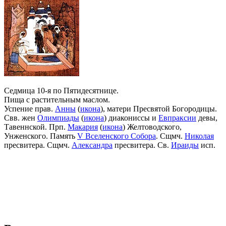
Седмица 10-я по Пятидесятнице.
Пища с растительным маслом.
Успение прав.
Анны
(
икона
), матери Пресвятой Богородицы.
Свв. жен
Олимпиады
(
икона
) диакониссы и
Евпраксии
девы,
Тавеннской. Прп.
Макария
(
икона
) Желтоводского,
Унженского. Память
V Вселенского Собора
. Сщмч.
Николая
пресвитера. Сщмч.
Александра
пресвитера. Св.
Ираиды
исп.