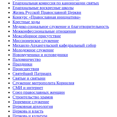
Епархиальная комиссия по канонизации святых
Епархиальные воскресные школы
Жизнь Русской Православной Церкви
Конкурс «Православная инициатива»
Крестные ходы
Медико-социальное служение и благотворительность
Межконфессиональные отношения
Межсоборное присутствие
Миссионерское служение
Михаило-Архангельский кафедральный собор
Молодежное служение
Новомученики и исповедники
Паломничество
Праздники
Происшествия
Святейший Патриарх
Святые и святыни
Служение митрополита Корнилия
СМИ и интернет
Союз православных женщин
Строительство храмов
Тюремное служение
Церковная археология
Церковь и власть
Церковь и культура