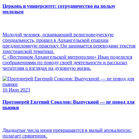
Церковь и университет: сотрудничество на пользу
молодым
Молодой человек, осваивающий религиоведческую
специальность, прошел в Архангельской епархии
преддипломную практику. Он занимается переводами текстов
христианской тематики.
С «Вестником Архангельской митрополии» Иван поделился
соображениями по поводу своей деятельности и рассказал
читателям о взглядах на духовную жизнь.
16 Июн 2023
Протоиерей Евгений Соколов: Выпускной — не повод для
пьянки
Двадцатые числа июня превращаются в малый апокалипсис,
полагает священник.