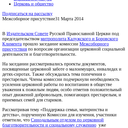
Церковь и общество
Подписаться на рассылку
Межсоборное присутствие
31 Марта 2014
В
Издательском Совете
Русской Православной Церкви под
председательством
митрополита Калужского и Боровского
Климента
прошло заседание комиссии
Межсоборного
присутствия
по вопросам организации церковной социальной
деятельности и благотворительности.
На заседании рассматривались проекты документов,
посвященные церковной заботе о малоимущих, инвалидах и
детях-сиротах. Также обсуждалась тема попечения о
престарелых. Члены комиссии подчеркнули необходимость
усиления церковной работы по воспитанию в обществе
уважения к пожилым людям, особо отметив положительный
опыт движений добровольцев, помогающих престарелым, и
приемных семей для стариков.
Рассматривая тему «Поддержка семьи, материнства и
детства», порученную Комиссии для изучения, участники
отметили, что
Синодальным отделом по церковной
благотворительности и социальному служению
уже