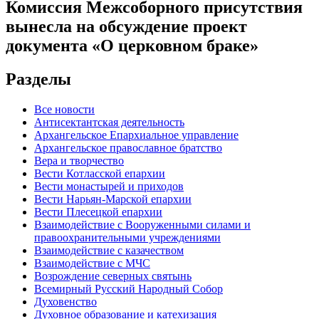
Комиссия Межсоборного присутствия
вынесла на обсуждение проект
документа «О церковном браке»
Разделы
Все новости
Антисектантская деятельность
Архангельское Епархиальное управление
Архангельское православное братство
Вера и творчество
Вести Котласской епархии
Вести монастырей и приходов
Вести Нарьян-Марской епархии
Вести Плесецкой епархии
Взаимодействие с Вооруженными силами и
правоохранительными учреждениями
Взаимодействие с казачеством
Взаимодействие с МЧС
Возрождение северных святынь
Всемирный Русский Народный Собор
Духовенство
Духовное образование и катехизация