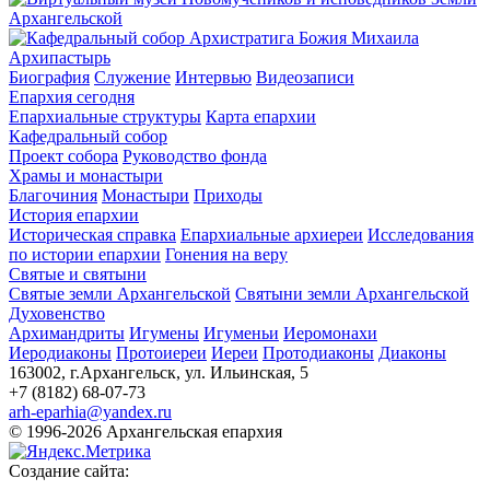
Архипастырь
Биография
Служение
Интервью
Видеозаписи
Епархия сегодня
Епархиальные структуры
Карта епархии
Кафедральный собор
Проект собора
Руководство фонда
Храмы и монастыри
Благочиния
Монастыри
Приходы
История епархии
Историческая справка
Епархиальные архиереи
Исследования
по истории епархии
Гонения на веру
Святые и святыни
Святые земли Архангельской
Святыни земли Архангельской
Духовенство
Архимандриты
Игумены
Игуменьи
Иеромонахи
Иеродиаконы
Протоиереи
Иереи
Протодиаконы
Диаконы
163002, г.Архангельск, ул. Ильинская, 5
+7 (8182) 68-07-73
arh-eparhia@yandex.ru
© 1996-2026 Архангельская епархия
Создание сайта: