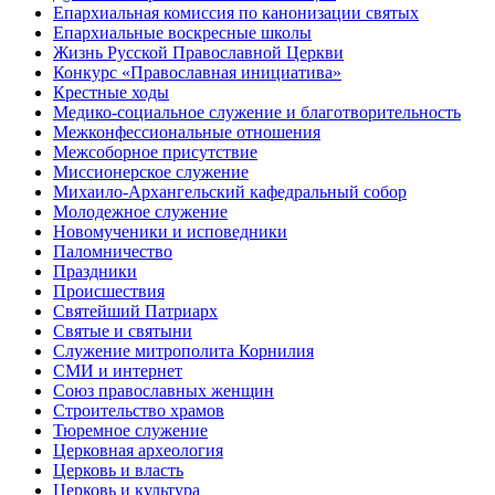
Епархиальная комиссия по канонизации святых
Епархиальные воскресные школы
Жизнь Русской Православной Церкви
Конкурс «Православная инициатива»
Крестные ходы
Медико-социальное служение и благотворительность
Межконфессиональные отношения
Межсоборное присутствие
Миссионерское служение
Михаило-Архангельский кафедральный собор
Молодежное служение
Новомученики и исповедники
Паломничество
Праздники
Происшествия
Святейший Патриарх
Святые и святыни
Служение митрополита Корнилия
СМИ и интернет
Союз православных женщин
Строительство храмов
Тюремное служение
Церковная археология
Церковь и власть
Церковь и культура