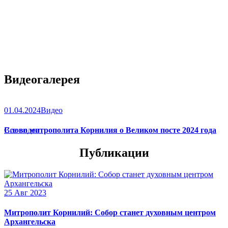
Видеогалерея
01.04.2024
Видео
Слово митрополита Корнилия о Великом посте 2024 года
Все видео
Публикации
25 Авг 2023
Митрополит Корнилий: Собор станет духовным центром
Архангельска