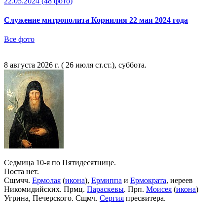
22.05.2024
(48 фото)
Служение митрополита Корнилия 22 мая 2024 года
Все фото
8 августа 2026 г. ( 26 июля ст.ст.), суббота.
Седмица 10-я по Пятидесятнице.
Поста нет.
Сщмчч.
Ермолая
(
икона
),
Ермиппа
и
Ермократа
, иереев
Никомидийских. Прмц.
Параскевы
. Прп.
Моисея
(
икона
)
Угрина, Печерского. Сщмч.
Сергия
пресвитера.