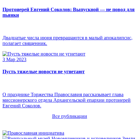
Протоиерей Евгений Соколов: Выпускной — не повод для
пьянки
Двадцатые числа июня превращаются в малый апокалипсис,
полагает священник.
3 Мар 2023
Пусть тяжелые новости не угнетают
О празднике Торжества Православия рассказывает глава
миссионерского отдела Архангельской епархии протоиерей
Евгений Соколов.
Все публикации