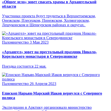
«Общее дело» зовет спасать храмы в Архангельской
области
Участники проекта будут трудиться в Верхнетоемском,
Онежском, Плесецком, Пинежском, Холмогорском,
Лешуконском и Шенкурском районах и округах.
Паломничество
3 Мая 2023
«Архангел» зовет на престольный праздник Николо-
Корельского монастыря в Северодвинске
Поездка состоится 22 мая.
Паломничество
26 Апреля 2023
Епископ Нарьян-Марский Иаков вернулся с Северного
полюса
Экспедицию в Арктику организовало министерство