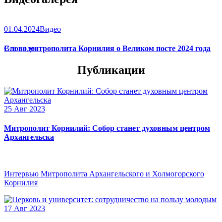
01.04.2024
Видео
Слово митрополита Корнилия о Великом посте 2024 года
Все видео
Публикации
25 Авг 2023
Митрополит Корнилий: Собор станет духовным центром
Архангельска
Интервью Митрополита Архангельского и Холмогорского
Корнилия
17 Авг 2023