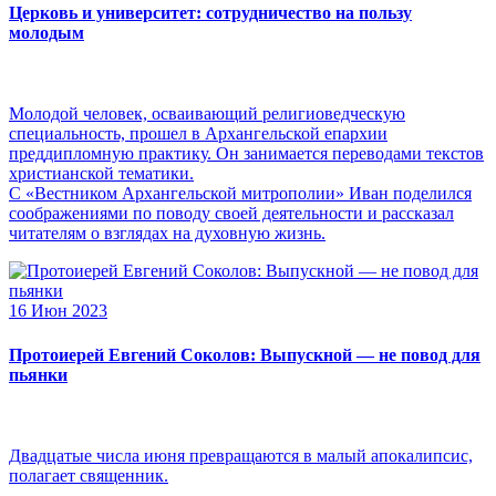
Церковь и университет: сотрудничество на пользу
молодым
Молодой человек, осваивающий религиоведческую
специальность, прошел в Архангельской епархии
преддипломную практику. Он занимается переводами текстов
христианской тематики.
С «Вестником Архангельской митрополии» Иван поделился
соображениями по поводу своей деятельности и рассказал
читателям о взглядах на духовную жизнь.
16 Июн 2023
Протоиерей Евгений Соколов: Выпускной — не повод для
пьянки
Двадцатые числа июня превращаются в малый апокалипсис,
полагает священник.