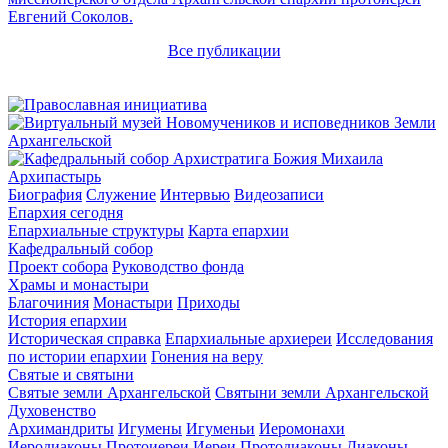
Евгений Соколов.
Все публикации
Архипастырь
Биография
Служение
Интервью
Видеозаписи
Епархия сегодня
Епархиальные структуры
Карта епархии
Кафедральный собор
Проект собора
Руководство фонда
Храмы и монастыри
Благочиния
Монастыри
Приходы
История епархии
Историческая справка
Епархиальные архиереи
Исследования
по истории епархии
Гонения на веру
Святые и святыни
Святые земли Архангельской
Святыни земли Архангельской
Духовенство
Архимандриты
Игумены
Игуменьи
Иеромонахи
Иеродиаконы
Протоиереи
Иереи
Протодиаконы
Диаконы