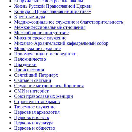
Епархиальные воскресные школы
Жизнь Русской Православной Церкви
Конкурс «Православная инициатива»
Крестные ходы
Медико-социальное служение и благотворительность
Межконфессиональные отношения
Межсоборное присутствие
Миссионерское служение
Михаило-Архангельский кафедральный собор
Молодежное служение
Новомученики и исповедники
Паломничество
Праздники
Происшествия
Святейший Патриарх
Святые и святыни
Служение митрополита Корнилия
СМИ и интернет
Союз православных женщин
Строительство храмов
Тюремное служение
Церковная археология
Церковь и власть
Церковь и культура
Церковь и общество