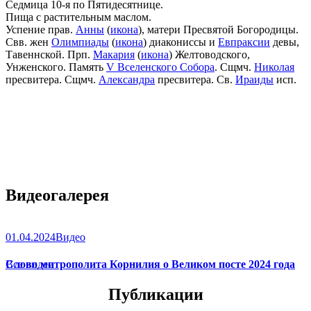
Седмица 10-я по Пятидесятнице.
Пища с растительным маслом.
Успение прав.
Анны
(
икона
), матери Пресвятой Богородицы.
Свв. жен
Олимпиады
(
икона
) диакониссы и
Евпраксии
девы,
Тавеннской. Прп.
Макария
(
икона
) Желтоводского,
Унженского. Память
V Вселенского Собора
. Сщмч.
Николая
пресвитера. Сщмч.
Александра
пресвитера. Св.
Ираиды
исп.
Видеогалерея
01.04.2024
Видео
Слово митрополита Корнилия о Великом посте 2024 года
Все видео
Публикации