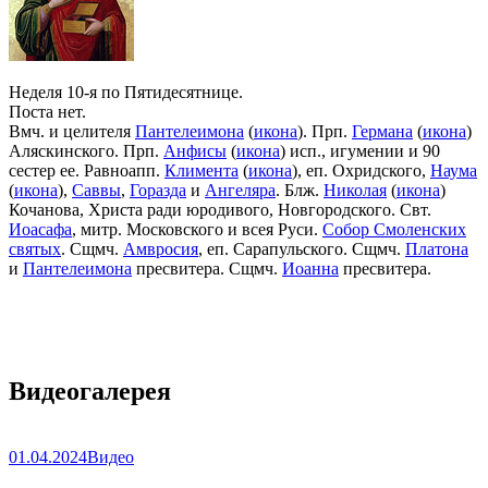
Неделя 10-я по Пятидесятнице.
Поста нет.
Вмч. и целителя
Пантелеимона
(
икона
). Прп.
Германа
(
икона
)
Аляскинского. Прп.
Анфисы
(
икона
) исп., игумении и 90
сестер ее. Равноапп.
Климента
(
икона
), еп. Охридского,
Наума
(
икона
),
Саввы
,
Горазда
и
Ангеляра
. Блж.
Николая
(
икона
)
Кочанова, Христа ради юродивого, Новгородского. Свт.
Иоасафа
, митр. Московского и всея Руси.
Собор Смоленских
святых
. Сщмч.
Амвросия
, еп. Сарапульского. Сщмч.
Платона
и
Пантелеимона
пресвитера. Сщмч.
Иоанна
пресвитера.
Видеогалерея
01.04.2024
Видео