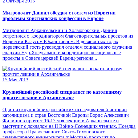
2 Октября 2013
Митрополит Даниил обсудил с гостем из Норвегии
проблемы христианских конфессий в Европе
Митрополит Архангельский и Холмогорский Даниил
встретился с координатором благотворительных проектов из
Норвегии Клаусом Юканстйеном. В девяностых годах
норвежский гость руководил отделом социального служения
епархии Нур-Холугаланн и координировал социальные
проекты в Совете церквей Баренц-региона...
15 Мая 2013
Крупнейший российский специалист по католицизму
прочтет лекции в Архангельске
Один из крупнейших российских исследователей истории
католицизма и стран Восточной Европы Борис Алексеевич
Филиппов прочтет 16-17 мая лекции в Архангельске и
выступит с докладом на II Войно-Ясенецких чтениях. Поездка
профессора Православного Свято-Тихоновского
гуманитарного университета (г.Москва) проходит по