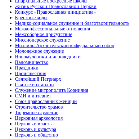
Епархиальные воскресные школы
Жизнь Русской Православной Церкви
Конкурс «Православная инициатива»
Крестные ходы
Медико-социальное служение и благотворительность
Межконфессиональные отношения
Межсоборное присутствие
Миссионерское служение
Михаило-Архангельский кафедральный собор
Молодежное служение
Новомученики и исповедники
Паломничество
Праздники
Происшествия
Святейший Патриарх
Святые и святыни
Служение митрополита Корнилия
СМИ и интернет
Союз православных женщин
Строительство храмов
Тюремное служение
Церковная археология
Церковь и власть
Церковь и культура
Церковь и общество