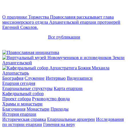
О празднике Торжества Православия рассказывает глава
миссионерского отдела Архангельской епархии протоиерей
Евгений Соколов.
Все публикации
Архипастырь
Биография
Служение
Интервью
Видеозаписи
Епархия сегодня
Епархиальные структуры
Карта епархии
Кафедральный собор
Проект собора
Руководство фонда
Храмы и монастыри
Благочиния
Монастыри
Приходы
История епархии
Историческая справка
Епархиальные архиереи
Исследования
по истории епархии
Гонения на веру