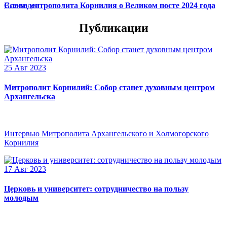
Слово митрополита Корнилия о Великом посте 2024 года
Все видео
Публикации
25 Авг 2023
Митрополит Корнилий: Собор станет духовным центром
Архангельска
Интервью Митрополита Архангельского и Холмогорского
Корнилия
17 Авг 2023
Церковь и университет: сотрудничество на пользу
молодым